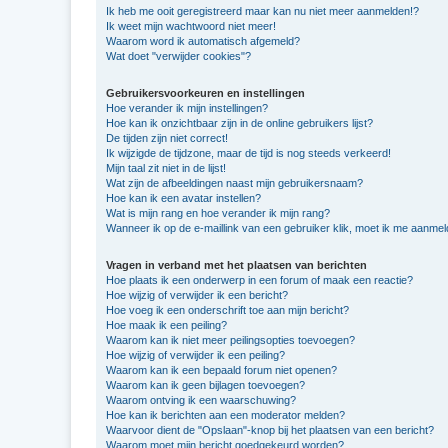
Ik heb me ooit geregistreerd maar kan nu niet meer aanmelden!?
Ik weet mijn wachtwoord niet meer!
Waarom word ik automatisch afgemeld?
Wat doet "verwijder cookies"?
Gebruikersvoorkeuren en instellingen
Hoe verander ik mijn instellingen?
Hoe kan ik onzichtbaar zijn in de online gebruikers lijst?
De tijden zijn niet correct!
Ik wijzigde de tijdzone, maar de tijd is nog steeds verkeerd!
Mijn taal zit niet in de lijst!
Wat zijn de afbeeldingen naast mijn gebruikersnaam?
Hoe kan ik een avatar instellen?
Wat is mijn rang en hoe verander ik mijn rang?
Wanneer ik op de e-maillink van een gebruiker klik, moet ik me aanme
Vragen in verband met het plaatsen van berichten
Hoe plaats ik een onderwerp in een forum of maak een reactie?
Hoe wijzig of verwijder ik een bericht?
Hoe voeg ik een onderschrift toe aan mijn bericht?
Hoe maak ik een peiling?
Waarom kan ik niet meer peilingsopties toevoegen?
Hoe wijzig of verwijder ik een peiling?
Waarom kan ik een bepaald forum niet openen?
Waarom kan ik geen bijlagen toevoegen?
Waarom ontving ik een waarschuwing?
Hoe kan ik berichten aan een moderator melden?
Waarvoor dient de "Opslaan"-knop bij het plaatsen van een bericht?
Waarom moet mijn bericht goedgekeurd worden?