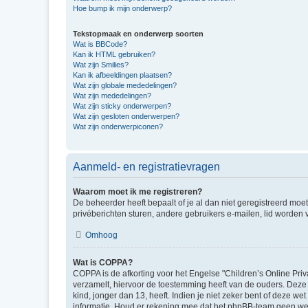
Hoe bump ik mijn onderwerp?
Tekstopmaak en onderwerp soorten
Wat is BBCode?
Kan ik HTML gebruiken?
Wat zijn Smilies?
Kan ik afbeeldingen plaatsen?
Wat zijn globale mededelingen?
Wat zijn mededelingen?
Wat zijn sticky onderwerpen?
Wat zijn gesloten onderwerpen?
Wat zijn onderwerpiconen?
Aanmeld- en registratievragen
Waarom moet ik me registreren?
De beheerder heeft bepaalt of je al dan niet geregistreerd moet
privéberichten sturen, andere gebruikers e-mailen, lid worden
Omhoog
Wat is COPPA?
COPPA is de afkorting voor het Engelse "Children’s Online Priv
verzamelt, hiervoor de toestemming heeft van de ouders. Deze
kind, jonger dan 13, heeft. Indien je niet zeker bent of deze w
informatie. Houd er rekening mee dat het phpBB-team geen wette