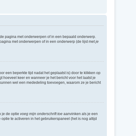
l de pagina met onderwerpen of in een bepaald onderwerp.
 pagina met onderwerpen of in een onderwerp (de lijst met
je
r een beperkte tijd nadat het geplaatst is) door te klikken op
gt hoeveel keer en wanneer je het bericht voor het laatst je
Zij kunnen wel een mededeling toevoegen, waarom ze je bericht
n je de optie
voeg mijn onderschrift toe
aanvinken als je een
optie te activeren in het gebruikerspaneel (het is nog altijd