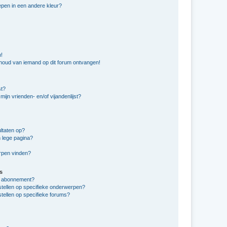
pen in een andere kleur?
n!
nhoud van iemand op dit forum ontvangen!
st?
ijn vrienden- en/of vijandenlijst?
ltaten op?
 lege pagina?
erpen vinden?
s
en abonnement?
stellen op specifieke onderwerpen?
tellen op specifieke forums?