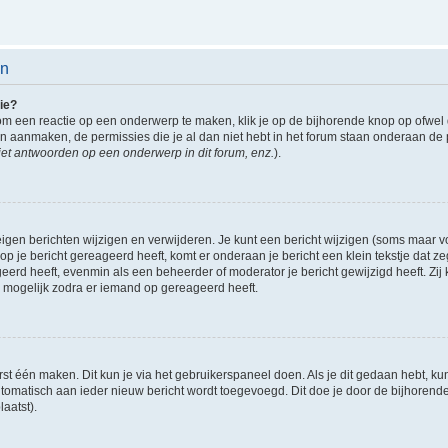
en
ie?
om een reactie op een onderwerp te maken, klik je op de bijhorende knop op ofwe
an aanmaken, de permissies die je al dan niet hebt in het forum staan onderaan de
et antwoorden op een onderwerp in dit forum, enz.
).
eigen berichten wijzigen en verwijderen. Je kunt een bericht wijzigen (soms maar voo
p je bericht gereageerd heeft, komt er onderaan je bericht een klein tekstje dat ze
ageerd heeft, evenmin als een beheerder of moderator je bericht gewijzigd heeft. 
r mogelijk zodra er iemand op gereageerd heeft.
rst één maken. Dit kun je via het gebruikerspaneel doen. Als je dit gedaan hebt, ku
automatisch aan ieder nieuw bericht wordt toegevoegd. Dit doe je door de bijhorende 
laatst).