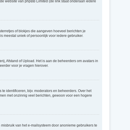
p de website van phpBB Limited (de link staat onderaan iedere
sterretjes of blokjes die aangeven hoeveel berichten je
is meestal uniek of persoonlijk voor iedere gebruiker.
rij, Afstand of Upload. Het is aan de beheerders om avatars in
eerder voor je vragen hierover.
te identificeren, bijv. moderators en beheerders. Over het
ammen met onzinnig veel berichten, gewoon voor een hogere
m misbruik van het e-mailsysteem door anonieme gebruikers te