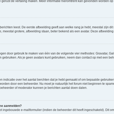
ag je gerust de vertaling maken. Meer informatie hieromtrent kan gevonden worden o
richten leest. De eerste afbeelding geeft aan welke rang je hebt, meestal zijn dit 
e, meestal grotere, afbeelding staan, beter bekend als een avatar. Deze afbeelding 
oegen door gebruik te maken van één van de volgende vier methodes: Gravatar, Gale
n gebruiken. Als je geen avatars kunt gebruiken, neem dan contact op met een beh
indicatie over het aantal berchten dat je hebt gemaakt of om bepaalde gebruikers 
d worden door een beheerder. Nu moet je natuurlijk het forum niet beginnen te sp
en beheerder of moderator kunnen je berichten aantal doen dalen.
k me aanmelden?
t ingebouwde e-mailformulier (indien de beheerder dit heeft ingeschakeld). Dit o