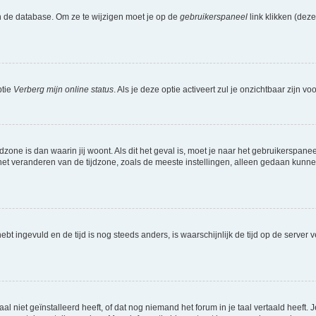
n de database. Om ze te wijzigen moet je op de
gebruikerspaneel
link klikken (dez
ptie
Verberg mijn online status
. Als je deze optie activeert zul je onzichtbaar zijn 
jdzone is dan waarin jij woont. Als dit het geval is, moet je naar het gebruikerspan
t veranderen van de tijdzone, zoals de meeste instellingen, alleen gedaan kunnen
 hebt ingevuld en de tijd is nog steeds anders, is waarschijnlijk de tijd op de serv
niet geïnstalleerd heeft, of dat nog niemand het forum in je taal vertaald heeft. Je