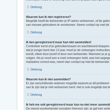
Omhoog
Waarom kan ik niet registreren?
Mogelijk heeft de beheerder je IP-adres verbannen, of de gebru
van nieuwe gebruikers te voorkomen. Neem contact op met de 
Omhoog
Ik ben geregistreerd maar kan niet aanmelden!
Controleer eerst of je gebruikersnaam en wachtwoord kloppen. I
dat je jonger bent dan 13 jaar, moet je de ontvangen instructi
wordt, ofwel door jezelf of door een beheerder. Wanneer je je 
volgen. Als je nooit een e-mail ontvangen hebt, was het opgege
mailadres correct was, neem dan contact op met de beheerder.
Omhoog
Waarom kan ik niet aanmelden?
Er zijn verschillende redenen mogelijk waarom je dit probleem
van te zijn dat je niet verbannen bent. Het is ook mogelijk dat
Omhoog
Ik heb me ooit geregistreerd maar kan nu niet meer aanmel
De meest voorkomende oorzaken hiervoor zijn: je gaf een verk