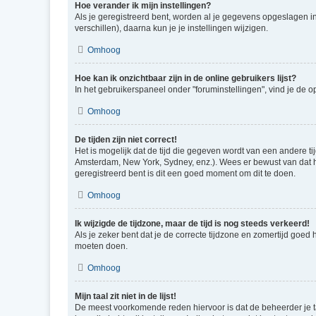
Hoe verander ik mijn instellingen?
Als je geregistreerd bent, worden al je gegevens opgeslagen i
verschillen), daarna kun je je instellingen wijzigen.
Omhoog
Hoe kan ik onzichtbaar zijn in de online gebruikers lijst?
In het gebruikerspaneel onder "foruminstellingen", vind je de o
Omhoog
De tijden zijn niet correct!
Het is mogelijk dat de tijd die gegeven wordt van een andere ti
Amsterdam, New York, Sydney, enz.). Wees er bewust van dat he
geregistreerd bent is dit een goed moment om dit te doen.
Omhoog
Ik wijzigde de tijdzone, maar de tijd is nog steeds verkeerd!
Als je zeker bent dat je de correcte tijdzone en zomertijd goed
moeten doen.
Omhoog
Mijn taal zit niet in de lijst!
De meest voorkomende reden hiervoor is dat de beheerder je taal 