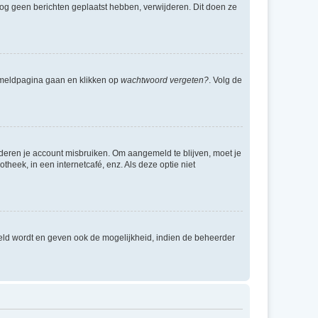
e nog geen berichten geplaatst hebben, verwijderen. Dit doen ze
anmeldpagina gaan en klikken op
wachtwoord vergeten?
. Volg de
nderen je account misbruiken. Om aangemeld te blijven, moet je
theek, in een internetcafé, enz. Als deze optie niet
eld wordt en geven ook de mogelijkheid, indien de beheerder