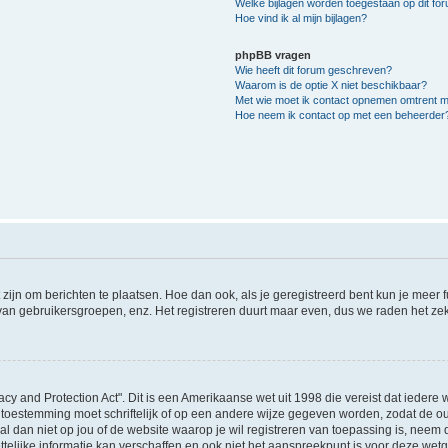
Welke bijlagen worden toegestaan op dit fo
Hoe vind ik al mijn bijlagen?
phpBB vragen
Wie heeft dit forum geschreven?
Waarom is de optie X niet beschikbaar?
Met wie moet ik contact opnemen omtrent mis
Hoe neem ik contact op met een beheerder
 zijn om berichten te plaatsen. Hoe dan ook, als je geregistreerd bent kun je meer
 van gebruikersgroepen, enz. Het registreren duurt maar even, dus we raden het ze
acy and Protection Act". Dit is een Amerikaanse wet uit 1998 die vereist dat ieder
 toestemming moet schriftelijk of op een andere wijze gegeven worden, zodat de 
et al dan niet op jou of de website waarop je wil registreren van toepassing is, nee
lijke informatie kan verschaffen en ook niet het aanspreekpunt is voor deze wetge