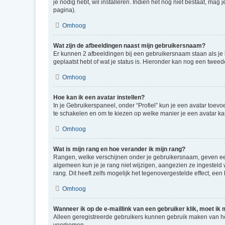
je nodig hebt, wil installeren. Indien het nog niet bestaat, m
pagina).
Omhoog
Wat zijn de afbeeldingen naast mijn gebruikersnaam?
Er kunnen 2 afbeeldingen bij een gebruikersnaam staan als je be
geplaatst hebt of wat je status is. Hieronder kan nog een tweed
Omhoog
Hoe kan ik een avatar instellen?
In je Gebruikerspaneel, onder “Profiel” kun je een avatar toev
te schakelen en om te kiezen op welke manier je een avatar ka
Omhoog
Wat is mijn rang en hoe verander ik mijn rang?
Rangen, welke verschijnen onder je gebruikersnaam, geven een 
algemeen kun je je rang niet wijzigen, aangezien ze ingestel
rang. Dit heeft zelfs mogelijk het tegenovergestelde effect, e
Omhoog
Wanneer ik op de e-maillink van een gebruiker klik, moet i
Alleen geregistreerde gebruikers kunnen gebruik maken van he