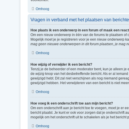
voorkomen.
Omhoog
Vragen in verband met het plaatsen van bericht
Hoe plaats ik een onderwerp in een forum of maak een react
Om een nieuw onderwerp in één van de forums te plaatsen of 
Mogelijk moet je je registreren voor je een nieuw onderwerp k
mag geen nieuwe onderwerpen in dit forum plaatsen, je mag ni
Omhoog
Hoe wijzig of verwijder ik een bericht?
Tenzij je de beheerder of een moderator bent, kun je alleen je 
de
wijzig
knop van het desbetreffende bericht. Als er al iemand o
gewijzigd hebt. Dit zal niet verschijnen als nog niemand gere
gewijzigd hebben. Het verwijderen van een bericht is niet mee
Omhoog
Hoe voeg ik een onderschrift toe aan mijn bericht?
Om een onderschrift aan je bericht toe te voegen, moet je er ee
bericht plaatst. Je kunt er ook voor zorgen dat je onderschrift 
mogelijk om het onderschrift uit te schakelen als je het bericht p
Omhoog