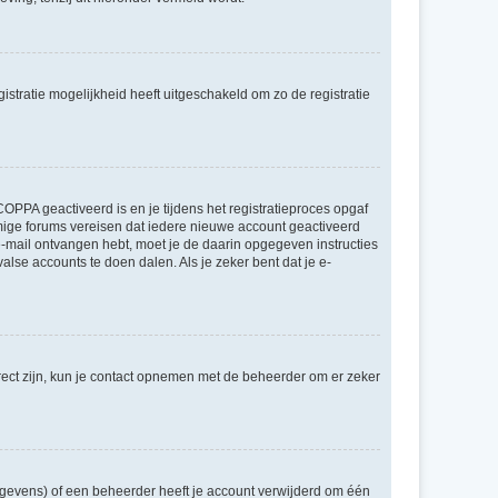
stratie mogelijkheid heeft uitgeschakeld om zo de registratie
OPPA geactiveerd is en je tijdens het registratieproces opgaf
ommige forums vereisen dat iedere nieuwe account geactiveerd
 e-mail ontvangen hebt, moet je de daarin opgegeven instructies
lse accounts te doen dalen. Als je zeker bent dat je e-
rect zijn, kun je contact opnemen met de beheerder om er zeker
egevens) of een beheerder heeft je account verwijderd om één