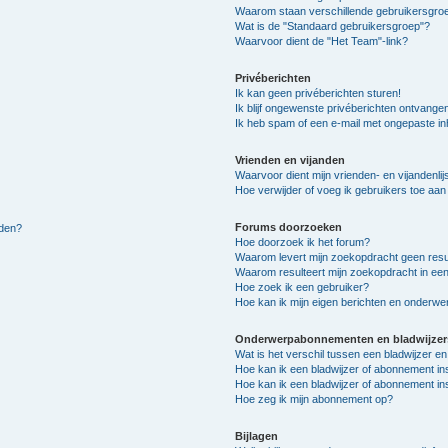
Waarom staan verschillende gebruikersgroe
Wat is de "Standaard gebruikersgroep"?
Waarvoor dient de "Het Team"-link?
Privéberichten
Ik kan geen privéberichten sturen!
Ik blijf ongewenste privéberichten ontvange
Ik heb spam of een e-mail met ongepaste i
Vrienden en vijanden
Waarvoor dient mijn vrienden- en vijandenlij
Hoe verwijder of voeg ik gebruikers toe aan m
Forums doorzoeken
lden?
Hoe doorzoek ik het forum?
Waarom levert mijn zoekopdracht geen resu
Waarom resulteert mijn zoekopdracht in een
Hoe zoek ik een gebruiker?
Hoe kan ik mijn eigen berichten en onderw
Onderwerpabonnementen en bladwijzer
Wat is het verschil tussen een bladwijzer 
Hoe kan ik een bladwijzer of abonnement in
Hoe kan ik een bladwijzer of abonnement ins
Hoe zeg ik mijn abonnement op?
Bijlagen