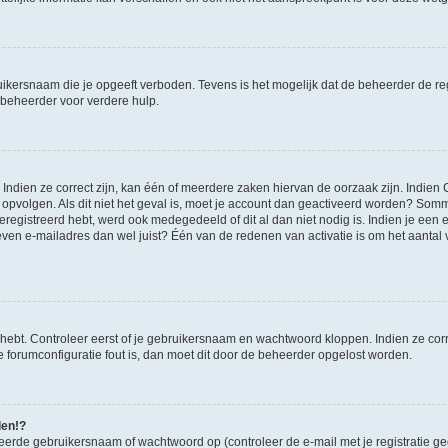
ikersnaam die je opgeeft verboden. Tevens is het mogelijk dat de beheerder de regi
beheerder voor verdere hulp.
ndien ze correct zijn, kan één of meerdere zaken hiervan de oorzaak zijn. Indien C
es opvolgen. Als dit niet het geval is, moet je account dan geactiveerd worden? S
geregistreerd hebt, werd ook medegedeeld of dit al dan niet nodig is. Indien je een
ven e-mailadres dan wel juist? Één van de redenen van activatie is om het aantal va
 hebt. Controleer eerst of je gebruikersnaam en wachtwoord kloppen. Indien ze cor
 de forumconfiguratie fout is, dan moet dit door de beheerder opgelost worden.
den!?
eerde gebruikersnaam of wachtwoord op (controleer de e-mail met je registratie g