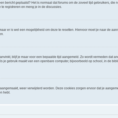
it een bericht geplaatst? Het is normaal dat forums om de zoveel tijd gebruikers, di
e registreren en meng je in de discussies.
 maar er is wel een mogelijkheid om deze te resetten. Hiervoor moet je naar de a
en.
aanvinkt, blijf je maar voor een bepaalde tijd aangemeld. Zo wordt vermeden dat a
ls je gebruik maakt van een openbare computer, bijvoorbeeld op school, in de biblio
ijn aangemaakt, weer verwijderd worden. Deze cookies zorgen ervoor dat je aangem
en hebt.