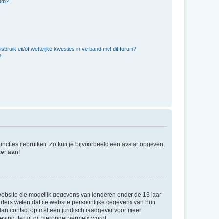
rum?
bruik en/of wettelijke kwesties in verband met dit forum?
?
 functies gebruiken. Zo kun je bijvoorbeeld een avatar opgeven,
ker aan!
e website die mogelijk gegevens van jongeren onder de 13 jaar
ouders weten dat de website persoonlijke gegevens van hun
m dan contact op met een juridisch raadgever voor meer
ving, tenzij dit hieronder vermeld wordt.