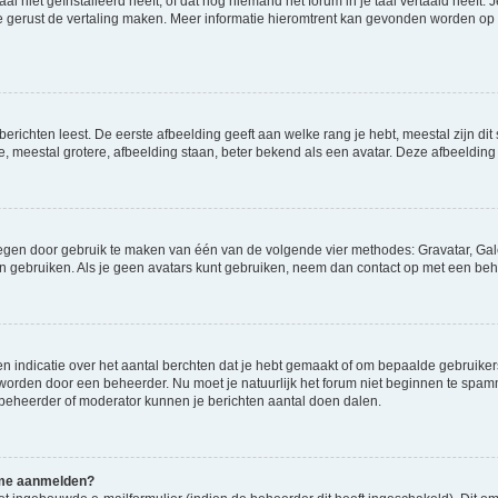
niet geïnstalleerd heeft, of dat nog niemand het forum in je taal vertaald heeft. Je
ag je gerust de vertaling maken. Meer informatie hieromtrent kan gevonden worden o
richten leest. De eerste afbeelding geeft aan welke rang je hebt, meestal zijn dit 
e, meestal grotere, afbeelding staan, beter bekend als een avatar. Deze afbeelding 
oegen door gebruik te maken van één van de volgende vier methodes: Gravatar, Gale
n gebruiken. Als je geen avatars kunt gebruiken, neem dan contact op met een beh
indicatie over het aantal berchten dat je hebt gemaakt of om bepaalde gebruikers 
d worden door een beheerder. Nu moet je natuurlijk het forum niet beginnen te sp
en beheerder of moderator kunnen je berichten aantal doen dalen.
k me aanmelden?