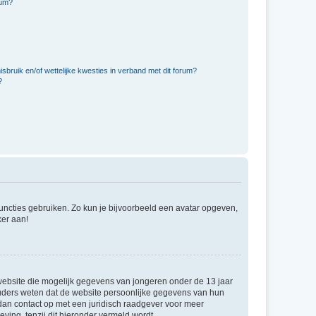
rum?
bruik en/of wettelijke kwesties in verband met dit forum?
?
 functies gebruiken. Zo kun je bijvoorbeeld een avatar opgeven,
ker aan!
e website die mogelijk gegevens van jongeren onder de 13 jaar
ouders weten dat de website persoonlijke gegevens van hun
m dan contact op met een juridisch raadgever voor meer
ving, tenzij dit hieronder vermeld wordt.