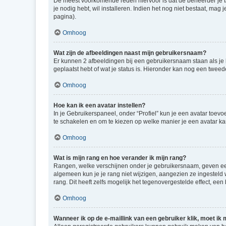
De meest voorkomende reden hiervoor is dat de beheerder je taal 
je nodig hebt, wil installeren. Indien het nog niet bestaat, m
pagina).
Omhoog
Wat zijn de afbeeldingen naast mijn gebruikersnaam?
Er kunnen 2 afbeeldingen bij een gebruikersnaam staan als je be
geplaatst hebt of wat je status is. Hieronder kan nog een tweed
Omhoog
Hoe kan ik een avatar instellen?
In je Gebruikerspaneel, onder “Profiel” kun je een avatar toev
te schakelen en om te kiezen op welke manier je een avatar ka
Omhoog
Wat is mijn rang en hoe verander ik mijn rang?
Rangen, welke verschijnen onder je gebruikersnaam, geven een 
algemeen kun je je rang niet wijzigen, aangezien ze ingestel
rang. Dit heeft zelfs mogelijk het tegenovergestelde effect, e
Omhoog
Wanneer ik op de e-maillink van een gebruiker klik, moet i