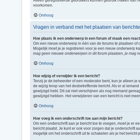
Alleen geregistreerde gebruikers kunnen gebruik maken van he
voorkomen.
Omhoog
Vragen in verband met het plaatsen van bericht
Hoe plaats ik een onderwerp in een forum of maak een react
Om een nieuw onderwerp in één van de forums te plaatsen of 
Mogelijk moet je je registreren voor je een nieuw onderwerp k
mag geen nieuwe onderwerpen in dit forum plaatsen, je mag ni
Omhoog
Hoe wijzig of verwijder ik een bericht?
Tenzij je de beheerder of een moderator bent, kun je alleen je 
de
wijzig
knop van het desbetreffende bericht. Als er al iemand o
gewijzigd hebt. Dit zal niet verschijnen als nog niemand gere
gewijzigd hebben. Het verwijderen van een bericht is niet mee
Omhoog
Hoe voeg ik een onderschrift toe aan mijn bericht?
Om een onderschrift aan je bericht toe te voegen, moet je er ee
bericht plaatst. Je kunt er ook voor zorgen dat je onderschrift 
mogelijk om het onderschrift uit te schakelen als je het bericht p