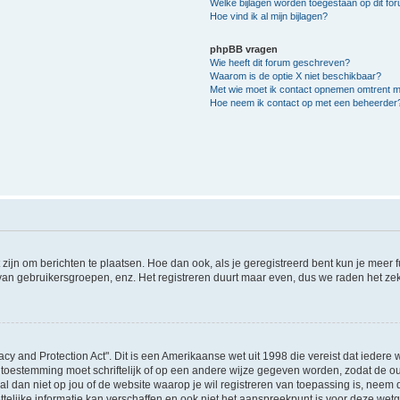
Welke bijlagen worden toegestaan op dit fo
Hoe vind ik al mijn bijlagen?
phpBB vragen
Wie heeft dit forum geschreven?
Waarom is de optie X niet beschikbaar?
Met wie moet ik contact opnemen omtrent mis
Hoe neem ik contact op met een beheerder
 zijn om berichten te plaatsen. Hoe dan ook, als je geregistreerd bent kun je meer
 van gebruikersgroepen, enz. Het registreren duurt maar even, dus we raden het ze
acy and Protection Act". Dit is een Amerikaanse wet uit 1998 die vereist dat ieder
 toestemming moet schriftelijk of op een andere wijze gegeven worden, zodat de 
et al dan niet op jou of de website waarop je wil registreren van toepassing is, nee
lijke informatie kan verschaffen en ook niet het aanspreekpunt is voor deze wetge