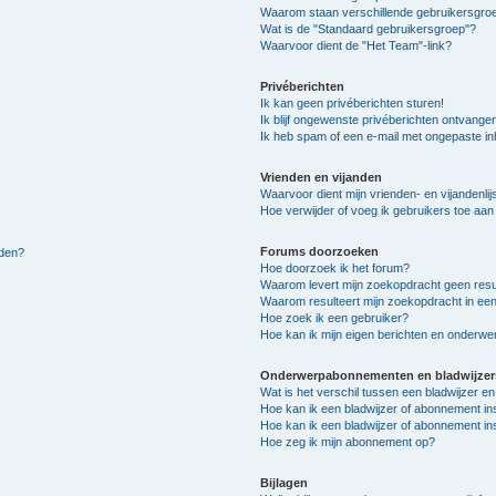
Waarom staan verschillende gebruikersgroe
Wat is de "Standaard gebruikersgroep"?
Waarvoor dient de "Het Team"-link?
Privéberichten
Ik kan geen privéberichten sturen!
Ik blijf ongewenste privéberichten ontvange
Ik heb spam of een e-mail met ongepaste i
Vrienden en vijanden
Waarvoor dient mijn vrienden- en vijandenlij
Hoe verwijder of voeg ik gebruikers toe aan m
Forums doorzoeken
lden?
Hoe doorzoek ik het forum?
Waarom levert mijn zoekopdracht geen resu
Waarom resulteert mijn zoekopdracht in een
Hoe zoek ik een gebruiker?
Hoe kan ik mijn eigen berichten en onderw
Onderwerpabonnementen en bladwijzer
Wat is het verschil tussen een bladwijzer 
Hoe kan ik een bladwijzer of abonnement in
Hoe kan ik een bladwijzer of abonnement ins
Hoe zeg ik mijn abonnement op?
Bijlagen