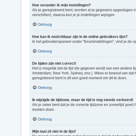
Hoe verander ik mijn instellingen?
Als je geregistreerd bent, worden al je gegevens opgeslagen i
verschillen), daarna kun je je instellingen wijzigen.
Omhoog
Hoe kan ik onzichtbaar zijn in de online gebruikers lijst?
In het gebruikerspaneel onder "foruminstellingen", vind je de o
Omhoog
De tijden zijn niet correct!
Het is mogelijk dat de tijd die gegeven wordt van een andere ti
Amsterdam, New York, Sydney, enz.). Wees er bewust van dat he
geregistreerd bent is dit een goed moment om dit te doen.
Omhoog
Ik wijzigde de tijdzone, maar de tijd is nog steeds verkeerd!
Als je zeker bent dat je de correcte tijdzone en zomertijd goed
moeten doen.
Omhoog
Mijn taal zit niet in de lijst!