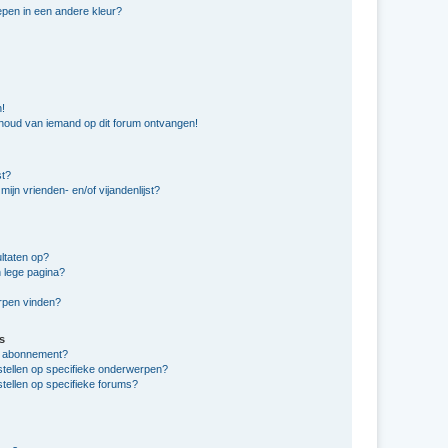
pen in een andere kleur?
n!
nhoud van iemand op dit forum ontvangen!
st?
ijn vrienden- en/of vijandenlijst?
ltaten op?
 lege pagina?
erpen vinden?
s
en abonnement?
stellen op specifieke onderwerpen?
tellen op specifieke forums?