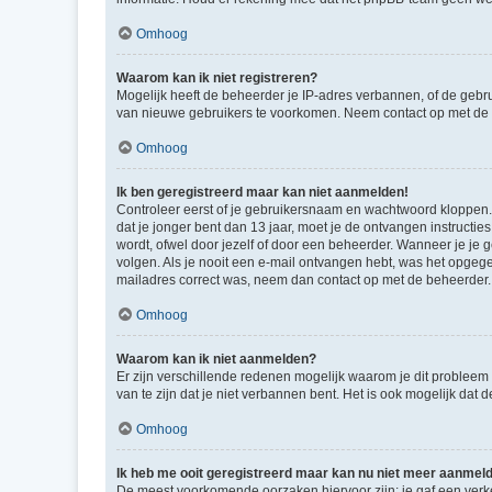
Omhoog
Waarom kan ik niet registreren?
Mogelijk heeft de beheerder je IP-adres verbannen, of de gebru
van nieuwe gebruikers te voorkomen. Neem contact op met de 
Omhoog
Ik ben geregistreerd maar kan niet aanmelden!
Controleer eerst of je gebruikersnaam en wachtwoord kloppen. I
dat je jonger bent dan 13 jaar, moet je de ontvangen instructi
wordt, ofwel door jezelf of door een beheerder. Wanneer je je 
volgen. Als je nooit een e-mail ontvangen hebt, was het opgege
mailadres correct was, neem dan contact op met de beheerder.
Omhoog
Waarom kan ik niet aanmelden?
Er zijn verschillende redenen mogelijk waarom je dit probleem
van te zijn dat je niet verbannen bent. Het is ook mogelijk dat
Omhoog
Ik heb me ooit geregistreerd maar kan nu niet meer aanmel
De meest voorkomende oorzaken hiervoor zijn: je gaf een verk