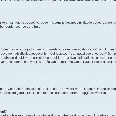
ikersnaam die je opgeeft verboden. Tevens is het mogelijk dat de beheerder de regi
beheerder voor verdere hulp.
ndien ze correct zijn, kan één of meerdere zaken hiervan de oorzaak zijn. Indien C
es opvolgen. Als dit niet het geval is, moet je account dan geactiveerd worden? S
geregistreerd hebt, werd ook medegedeeld of dit al dan niet nodig is. Indien je een
ven e-mailadres dan wel juist? Één van de redenen van activatie is om het aantal va
 hebt. Controleer eerst of je gebruikersnaam en wachtwoord kloppen. Indien ze cor
 de forumconfiguratie fout is, dan moet dit door de beheerder opgelost worden.
den!?
eerde gebruikersnaam of wachtwoord op (controleer de e-mail met je registratie g