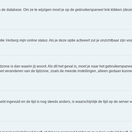
n de database. Om ze te wijzigen moet je op de
gebruikerspaneel
link klikken (dez
ptie
Verberg mijn online status
. Als je deze optie activeert zul je onzichtbaar zijn 
jdzone is dan waarin jij woont. Als dit het geval is, moet je naar het gebruikerspan
t veranderen van de tijdzone, zoals de meeste instellingen, alleen gedaan kunnen
 hebt ingevuld en de tijd is nog steeds anders, is waarschijnlijk de tijd op de serv