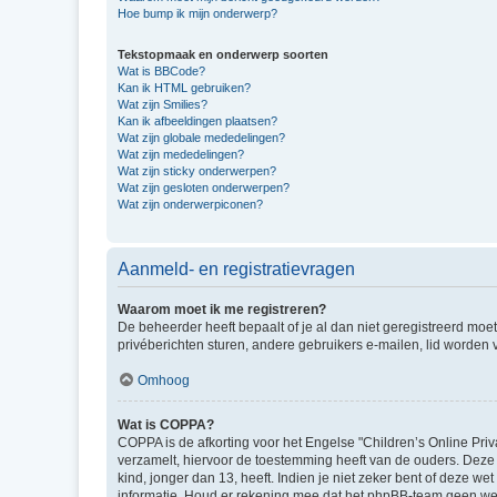
Hoe bump ik mijn onderwerp?
Tekstopmaak en onderwerp soorten
Wat is BBCode?
Kan ik HTML gebruiken?
Wat zijn Smilies?
Kan ik afbeeldingen plaatsen?
Wat zijn globale mededelingen?
Wat zijn mededelingen?
Wat zijn sticky onderwerpen?
Wat zijn gesloten onderwerpen?
Wat zijn onderwerpiconen?
Aanmeld- en registratievragen
Waarom moet ik me registreren?
De beheerder heeft bepaalt of je al dan niet geregistreerd moet
privéberichten sturen, andere gebruikers e-mailen, lid worden
Omhoog
Wat is COPPA?
COPPA is de afkorting voor het Engelse "Children’s Online Priv
verzamelt, hiervoor de toestemming heeft van de ouders. Deze
kind, jonger dan 13, heeft. Indien je niet zeker bent of deze w
informatie. Houd er rekening mee dat het phpBB-team geen wette