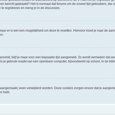
it een bericht geplaatst? Het is normaal dat forums om de zoveel tijd gebruikers, di
e registreren en meng je in de discussies.
 maar er is wel een mogelijkheid om deze te resetten. Hiervoor moet je naar de a
en.
aanvinkt, blijf je maar voor een bepaalde tijd aangemeld. Zo wordt vermeden dat a
ls je gebruik maakt van een openbare computer, bijvoorbeeld op school, in de biblio
ijn aangemaakt, weer verwijderd worden. Deze cookies zorgen ervoor dat je aangem
en hebt.