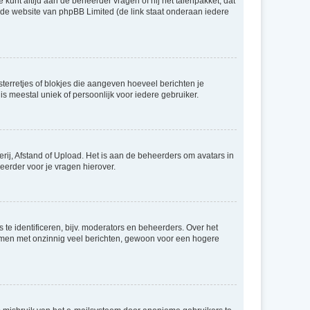
 kunt altijd aan de beheerder vragen of hij het talenpakket, dat
p de website van phpBB Limited (de link staat onderaan iedere
sterretjes of blokjes die aangeven hoeveel berichten je
is meestal uniek of persoonlijk voor iedere gebruiker.
rij, Afstand of Upload. Het is aan de beheerders om avatars in
eerder voor je vragen hierover.
te identificeren, bijv. moderators en beheerders. Over het
ammen met onzinnig veel berichten, gewoon voor een hogere