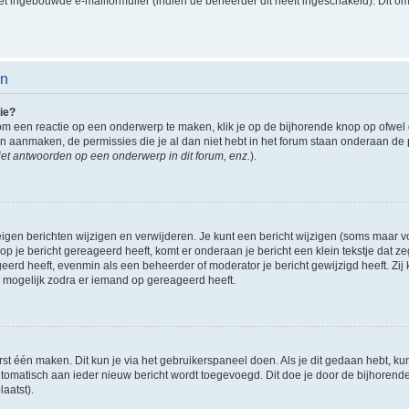
t ingebouwde e-mailformulier (indien de beheerder dit heeft ingeschakeld). Dit o
en
ie?
om een reactie op een onderwerp te maken, klik je op de bijhorende knop op ofwe
an aanmaken, de permissies die je al dan niet hebt in het forum staan onderaan de
et antwoorden op een onderwerp in dit forum, enz.
).
eigen berichten wijzigen en verwijderen. Je kunt een bericht wijzigen (soms maar voo
p je bericht gereageerd heeft, komt er onderaan je bericht een klein tekstje dat ze
ageerd heeft, evenmin als een beheerder of moderator je bericht gewijzigd heeft. 
r mogelijk zodra er iemand op gereageerd heeft.
rst één maken. Dit kun je via het gebruikerspaneel doen. Als je dit gedaan hebt, ku
automatisch aan ieder nieuw bericht wordt toegevoegd. Dit doe je door de bijhorende 
laatst).