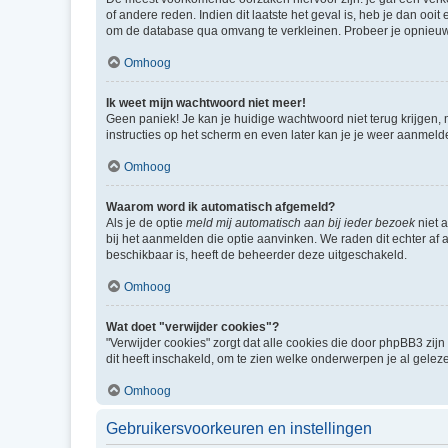
of andere reden. Indien dit laatste het geval is, heb je dan oo
om de database qua omvang te verkleinen. Probeer je opnieuw t
Omhoog
Ik weet mijn wachtwoord niet meer!
Geen paniek! Je kan je huidige wachtwoord niet terug krijgen,
instructies op het scherm en even later kan je je weer aanmeld
Omhoog
Waarom word ik automatisch afgemeld?
Als je de optie
meld mij automatisch aan bij ieder bezoek
niet 
bij het aanmelden die optie aanvinken. We raden dit echter af a
beschikbaar is, heeft de beheerder deze uitgeschakeld.
Omhoog
Wat doet "verwijder cookies"?
"Verwijder cookies" zorgt dat alle cookies die door phpBB3 z
dit heeft inschakeld, om te zien welke onderwerpen je al gelez
Omhoog
Gebruikersvoorkeuren en instellingen