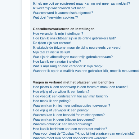
Ik heb me ooit geregistreerd maar kan nu niet meer aanmelden!?
Ik weet mijn wachtwoord niet meer!
Waarom word ik automatisch afgemeld?
Wat doet "verwijder cookies"?
Gebruikersvoorkeuren en instellingen
Hoe verander ik mijn instellingen?
Hoe kan ik onzichtbaar zijn in de online gebruikers lijst?
De tijden zijn niet correct!
Ik wijzigde de tijdzone, maar de tijd is nog steeds verkeerd!
Mijn taal zit niet in de lijst!
Wat zijn de afbeeldingen naast mijn gebruikersnaam?
Hoe kan ik een avatar instellen?
Wat is mijn rang en hoe verander ik mijn rang?
Wanneer ik op de e-maillink van een gebruiker klik, moet ik me aanme
Vragen in verband met het plaatsen van berichten
Hoe plaats ik een onderwerp in een forum of maak een reactie?
Hoe wijzig of verwijder ik een bericht?
Hoe voeg ik een onderschrift toe aan mijn bericht?
Hoe maak ik een peiling?
Waarom kan ik niet meer peilingsopties toevoegen?
Hoe wijzig of verwijder ik een peiling?
Waarom kan ik een bepaald forum niet openen?
Waarom kan ik geen bijlagen toevoegen?
Waarom ontving ik een waarschuwing?
Hoe kan ik berichten aan een moderator melden?
Waarvoor dient de "Opslaan"-knop bij het plaatsen van een bericht?
Waarom moet mijn bericht goedgekeurd worden?