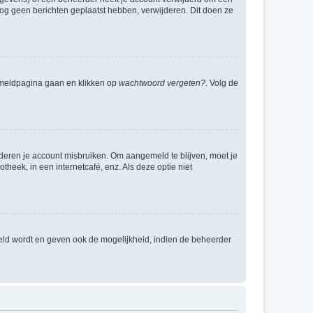
e nog geen berichten geplaatst hebben, verwijderen. Dit doen ze
anmeldpagina gaan en klikken op
wachtwoord vergeten?
. Volg de
nderen je account misbruiken. Om aangemeld te blijven, moet je
theek, in een internetcafé, enz. Als deze optie niet
eld wordt en geven ook de mogelijkheid, indien de beheerder