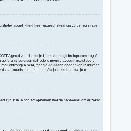
stratie mogelijkheid heeft uitgeschakeld om zo de registratie
OPPA geactiveerd is en je tijdens het registratieproces opgaf
ommige forums vereisen dat iedere nieuwe account geactiveerd
 e-mail ontvangen hebt, moet je de daarin opgegeven instructies
lse accounts te doen dalen. Als je zeker bent dat je e-
rect zijn, kun je contact opnemen met de beheerder om er zeker
egevens) of een beheerder heeft je account verwijderd om één