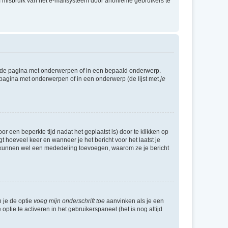
m misbruik van het e-mailsysteem door anonieme gebruikers te
l de pagina met onderwerpen of in een bepaald onderwerp.
 pagina met onderwerpen of in een onderwerp (de lijst met
je
r een beperkte tijd nadat het geplaatst is) door te klikken op
gt hoeveel keer en wanneer je het bericht voor het laatst je
Zij kunnen wel een mededeling toevoegen, waarom ze je bericht
n je de optie
voeg mijn onderschrift toe
aanvinken als je een
optie te activeren in het gebruikerspaneel (het is nog altijd