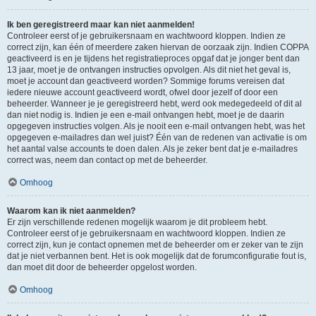
Ik ben geregistreerd maar kan niet aanmelden!
Controleer eerst of je gebruikersnaam en wachtwoord kloppen. Indien ze
correct zijn, kan één of meerdere zaken hiervan de oorzaak zijn. Indien COPPA
geactiveerd is en je tijdens het registratieproces opgaf dat je jonger bent dan
13 jaar, moet je de ontvangen instructies opvolgen. Als dit niet het geval is,
moet je account dan geactiveerd worden? Sommige forums vereisen dat
iedere nieuwe account geactiveerd wordt, ofwel door jezelf of door een
beheerder. Wanneer je je geregistreerd hebt, werd ook medegedeeld of dit al
dan niet nodig is. Indien je een e-mail ontvangen hebt, moet je de daarin
opgegeven instructies volgen. Als je nooit een e-mail ontvangen hebt, was het
opgegeven e-mailadres dan wel juist? Één van de redenen van activatie is om
het aantal valse accounts te doen dalen. Als je zeker bent dat je e-mailadres
correct was, neem dan contact op met de beheerder.
Omhoog
Waarom kan ik niet aanmelden?
Er zijn verschillende redenen mogelijk waarom je dit probleem hebt.
Controleer eerst of je gebruikersnaam en wachtwoord kloppen. Indien ze
correct zijn, kun je contact opnemen met de beheerder om er zeker van te zijn
dat je niet verbannen bent. Het is ook mogelijk dat de forumconfiguratie fout is,
dan moet dit door de beheerder opgelost worden.
Omhoog