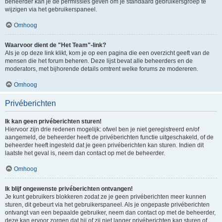
beheerder kan je de permissies geven om je standaard gebruikersgroep te
wijzigen via het gebruikerspaneel.
Omhoog
Waarvoor dient de "Het Team"-link?
Als je op deze link klikt, kom je op een pagina die een overzicht geeft van de
mensen die het forum beheren. Deze lijst bevat alle beheerders en de
moderators, met bijhorende details omtrent welke forums ze modereren.
Omhoog
Privéberichten
Ik kan geen privéberichten sturen!
Hiervoor zijn drie redenen mogelijk: ofwel ben je niet geregistreerd en/of
aangemeld, de beheerder heeft de privéberichten functie uitgeschakeld, of de
beheerder heeft ingesteld dat je geen privéberichten kan sturen. Indien dit
laatste het geval is, neem dan contact op met de beheerder.
Omhoog
Ik blijf ongewenste privéberichten ontvangen!
Je kunt gebruikers blokkeren zodat ze je geen privéberichten meer kunnen
sturen, dit gebeurt via het gebruikerspaneel. Als je ongepaste privéberichten
ontvangt van een bepaalde gebruiker, neem dan contact op met de beheerder,
deze kan ervoor zorgen dat hij of zij niet langer privéberichten kan sturen of