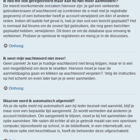
Ik heb me ooit geregistreerd maar kan nu niet meer aanmelden!?
De meest voorkomende oorzaken hiervoor zijn: je gaf een verkeerde
gebruikersnaam of wachtwoord op (controleer de e-mail met je registratie
gegevens) of een beheerder heeft je account verwijderd om één of andere
reden. Indien dit laatste het geval is, heb je dan ooit een bericht geplaatst? Het
is normaal dat forums om de zoveel tijd gebruikers, die nog geen berichten
geplaatst hebben, verwijderen. Dit doen ze om de database qua omvang te
verkleinen. Probeer je opnieuw te registreren en meng je in de discussies.
Omhoog
Ik weet mijn wachtwoord niet meer!
Geen paniek! Je kan je huidige wachtwoord niet terug krijgen, maar er is wel
een mogelijkheid om deze te resetten. Hiervoor moet je naar de
aanmeldpagina gaan en klikken op
wachtwoord vergeten?
. Volg de instructies
op het scherm en even later kan je je weer aanmelden.
Omhoog
Waarom word ik automatisch afgemeld?
Als je de optie
meld mij automatisch aan bij ieder bezoek
niet aanvinkt, blijf je
maar voor een bepaalde tijd aangemeld. Zo wordt vermeden dat anderen je
account misbruiken. Om aangemeld te blijven, moet je bij het aanmelden die
optie aanvinken. We raden dit echter af als je gebruik maakt van een openbare
computer, bijvoorbeeld op school, in de bibliotheek, in een internetcafé, enz.
Als deze optie niet beschikbaar is, heeft de beheerder deze uitgeschakeld.