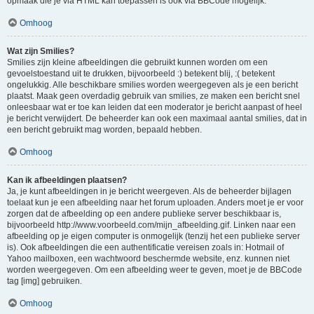
opmaak die je via HTML kan toepassen is ook via BBCode mogelijk.
Omhoog
Wat zijn Smilies?
Smilies zijn kleine afbeeldingen die gebruikt kunnen worden om een
gevoelstoestand uit te drukken, bijvoorbeeld :) betekent blij, :( betekent
ongelukkig. Alle beschikbare smilies worden weergegeven als je een bericht
plaatst. Maak geen overdadig gebruik van smilies, ze maken een bericht snel
onleesbaar wat er toe kan leiden dat een moderator je bericht aanpast of heel
je bericht verwijdert. De beheerder kan ook een maximaal aantal smilies, dat in
een bericht gebruikt mag worden, bepaald hebben.
Omhoog
Kan ik afbeeldingen plaatsen?
Ja, je kunt afbeeldingen in je bericht weergeven. Als de beheerder bijlagen
toelaat kun je een afbeelding naar het forum uploaden. Anders moet je er voor
zorgen dat de afbeelding op een andere publieke server beschikbaar is,
bijvoorbeeld http://www.voorbeeld.com/mijn_afbeelding.gif. Linken naar een
afbeelding op je eigen computer is onmogelijk (tenzij het een publieke server
is). Ook afbeeldingen die een authentificatie vereisen zoals in: Hotmail of
Yahoo mailboxen, een wachtwoord beschermde website, enz. kunnen niet
worden weergegeven. Om een afbeelding weer te geven, moet je de BBCode
tag [img] gebruiken.
Omhoog