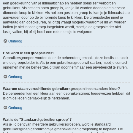
een goedkeuring van je lidmaatschap en hebben soms zelf verborgen
gebruikers. Als het een open groep is, kan je lid worden door op de hiervoor
dienende knop te klikken. Als het een gesloten groep is, kan je je lidmaatschap
aanvragen door op de bijhorende knop te klikken. De groepsleider moet je
aanvraag dan goedkeuren, hij of zij vraagt mogelijk waarom je lid wil worden.
Indien je niet tot een groep toegelaten wordt, moet je de groepsleider niet
lastig vallen, hij of zij heeft een reden om je te weigeren.
Omhoog
Hoe word ik een groepsleider?
Gebruikersgroepen worden door de beheerder gemaakt, deze beslist dus ook
wie de groepsleider is. Als je een gebruikersgroep wil starten, moet je contact
opnemen met de beheerder, dit kan door hem/haar een privébericht te sturen.
Omhoog
Waarom staan verschillende gebruikersgroepen in een andere kleur?
De beheerder kan een kleur aan een gebruikersgroep toegewezen hebben, dit
is om de leden gemakkelijk te herkennen.
Omhoog
Wat is de "Standaard gebruikersgroep"?
Als je lid bent van meerdere gebruikersgroepen, word je standaard
gebruikersgroep gebruikt om je groepskleur en groepsrang te bepalen. De