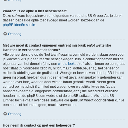
Waarom is de optie X niet beschikbaar?
Deze software is geschreven en eigendom van de phpBB-Groep. Als je denkt
dat een bepaalde optie toegevoegd moet worden, bezoek dan de
phpBB Ideeën sectie
.
Omhoog
Met wie moet ik contact opnemen omtrent misbruik en/of wettelijke
kwesties in verband met dit forum?
Alle beheerders die op de "het team"-pagina vermeld worden, staan open voor
je klachten. Als je geen reactie hebt gekregen, kun je contact opnemen met de
eigenaar van het domein (dmv een
whois lookup
) of, als dit forum op een gratis
host staat (bijvoorbeeld xsbb.nl, nl.forums.cc, dotbb.be, enz.), het beheer of
misbruik-afdeling van de gratis host. Wees je er bewust van dat phpBB Limited
geen inspraak
heeft en dus in geen enkel geval aansprakelijk gehouden kan
worden over hoe, waar en door wie dit forum gebruikt wordt. Neem
geen
contact op met phpBB Limited met vragen over wettelijke kwesties (zoals
aanspreekbaarheid, ongepaste commentaar, enz.) die
niet direct verband
houden met de phpBB.com-website of de phpBB-software. Als je phpBB
Limited toch e-mailt over deze software die
gebruikt wordt door derden
kun je
een korte, of helemaal geen, reactie verwachten.
Omhoog
Hoe neem ik contact op met een beheerder?