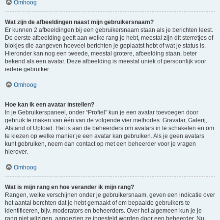
Omhoog
Wat zijn de afbeeldingen naast mijn gebruikersnaam?
Er kunnen 2 afbeeldingen bij een gebruikersnaam staan als je berichten leest.
De eerste afbeelding geeft aan welke rang je hebt, meestal zijn dit sterretjes of
blokjes die aangeven hoeveel berichten je geplaatst hebt of wat je status is.
Hieronder kan nog een tweede, meestal grotere, afbeelding staan, beter
bekend als een avatar. Deze afbeelding is meestal uniek of persoonlijk voor
iedere gebruiker.
Omhoog
Hoe kan ik een avatar instellen?
In je Gebruikerspaneel, onder “Profiel” kun je een avatar toevoegen door
gebruik te maken van één van de volgende vier methodes: Gravatar, Galerij,
Afstand of Upload. Het is aan de beheerders om avatars in te schakelen en om
te kiezen op welke manier je een avatar kan gebruiken. Als je geen avatars
kunt gebruiken, neem dan contact op met een beheerder voor je vragen
hierover.
Omhoog
Wat is mijn rang en hoe verander ik mijn rang?
Rangen, welke verschijnen onder je gebruikersnaam, geven een indicatie over
het aantal berchten dat je hebt gemaakt of om bepaalde gebruikers te
identificeren, bijv. moderators en beheerders. Over het algemeen kun je je
rang niet wijzigen, aangezien ze ingesteld worden door een beheerder. Nu