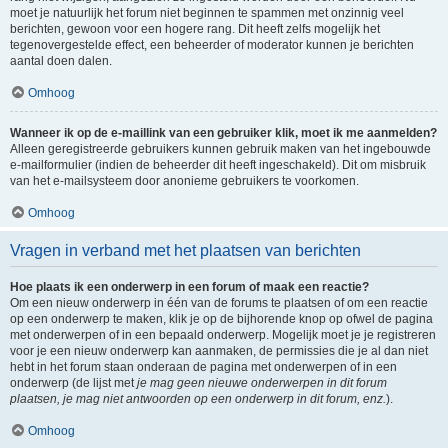
moet je natuurlijk het forum niet beginnen te spammen met onzinnig veel
berichten, gewoon voor een hogere rang. Dit heeft zelfs mogelijk het
tegenovergestelde effect, een beheerder of moderator kunnen je berichten
aantal doen dalen.
Omhoog
Wanneer ik op de e-maillink van een gebruiker klik, moet ik me aanmelden?
Alleen geregistreerde gebruikers kunnen gebruik maken van het ingebouwde
e-mailformulier (indien de beheerder dit heeft ingeschakeld). Dit om misbruik
van het e-mailsysteem door anonieme gebruikers te voorkomen.
Omhoog
Vragen in verband met het plaatsen van berichten
Hoe plaats ik een onderwerp in een forum of maak een reactie?
Om een nieuw onderwerp in één van de forums te plaatsen of om een reactie
op een onderwerp te maken, klik je op de bijhorende knop op ofwel de pagina
met onderwerpen of in een bepaald onderwerp. Mogelijk moet je je registreren
voor je een nieuw onderwerp kan aanmaken, de permissies die je al dan niet
hebt in het forum staan onderaan de pagina met onderwerpen of in een
onderwerp (de lijst met
je mag geen nieuwe onderwerpen in dit forum
plaatsen, je mag niet antwoorden op een onderwerp in dit forum, enz.
).
Omhoog