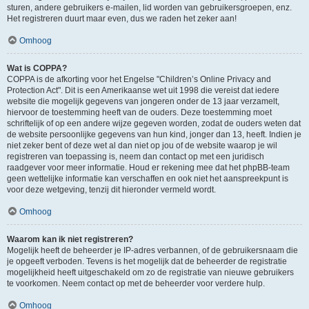
sturen, andere gebruikers e-mailen, lid worden van gebruikersgroepen, enz.
Het registreren duurt maar even, dus we raden het zeker aan!
Omhoog
Wat is COPPA?
COPPA is de afkorting voor het Engelse "Children’s Online Privacy and
Protection Act". Dit is een Amerikaanse wet uit 1998 die vereist dat iedere
website die mogelijk gegevens van jongeren onder de 13 jaar verzamelt,
hiervoor de toestemming heeft van de ouders. Deze toestemming moet
schriftelijk of op een andere wijze gegeven worden, zodat de ouders weten dat
de website persoonlijke gegevens van hun kind, jonger dan 13, heeft. Indien je
niet zeker bent of deze wet al dan niet op jou of de website waarop je wil
registreren van toepassing is, neem dan contact op met een juridisch
raadgever voor meer informatie. Houd er rekening mee dat het phpBB-team
geen wettelijke informatie kan verschaffen en ook niet het aanspreekpunt is
voor deze wetgeving, tenzij dit hieronder vermeld wordt.
Omhoog
Waarom kan ik niet registreren?
Mogelijk heeft de beheerder je IP-adres verbannen, of de gebruikersnaam die
je opgeeft verboden. Tevens is het mogelijk dat de beheerder de registratie
mogelijkheid heeft uitgeschakeld om zo de registratie van nieuwe gebruikers
te voorkomen. Neem contact op met de beheerder voor verdere hulp.
Omhoog