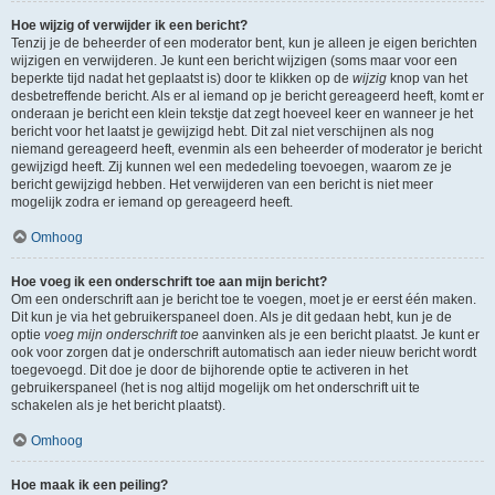
Hoe wijzig of verwijder ik een bericht?
Tenzij je de beheerder of een moderator bent, kun je alleen je eigen berichten
wijzigen en verwijderen. Je kunt een bericht wijzigen (soms maar voor een
beperkte tijd nadat het geplaatst is) door te klikken op de
wijzig
knop van het
desbetreffende bericht. Als er al iemand op je bericht gereageerd heeft, komt er
onderaan je bericht een klein tekstje dat zegt hoeveel keer en wanneer je het
bericht voor het laatst je gewijzigd hebt. Dit zal niet verschijnen als nog
niemand gereageerd heeft, evenmin als een beheerder of moderator je bericht
gewijzigd heeft. Zij kunnen wel een mededeling toevoegen, waarom ze je
bericht gewijzigd hebben. Het verwijderen van een bericht is niet meer
mogelijk zodra er iemand op gereageerd heeft.
Omhoog
Hoe voeg ik een onderschrift toe aan mijn bericht?
Om een onderschrift aan je bericht toe te voegen, moet je er eerst één maken.
Dit kun je via het gebruikerspaneel doen. Als je dit gedaan hebt, kun je de
optie
voeg mijn onderschrift toe
aanvinken als je een bericht plaatst. Je kunt er
ook voor zorgen dat je onderschrift automatisch aan ieder nieuw bericht wordt
toegevoegd. Dit doe je door de bijhorende optie te activeren in het
gebruikerspaneel (het is nog altijd mogelijk om het onderschrift uit te
schakelen als je het bericht plaatst).
Omhoog
Hoe maak ik een peiling?