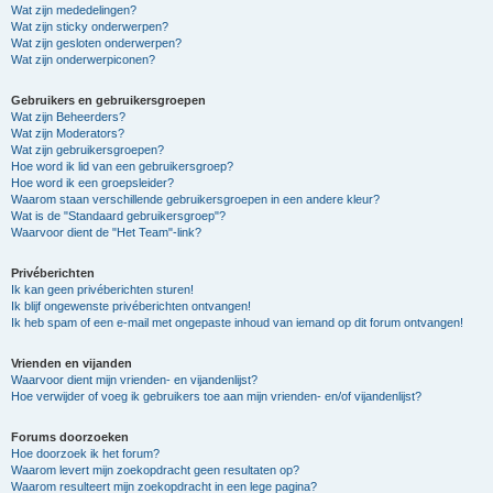
Wat zijn mededelingen?
Wat zijn sticky onderwerpen?
Wat zijn gesloten onderwerpen?
Wat zijn onderwerpiconen?
Gebruikers en gebruikersgroepen
Wat zijn Beheerders?
Wat zijn Moderators?
Wat zijn gebruikersgroepen?
Hoe word ik lid van een gebruikersgroep?
Hoe word ik een groepsleider?
Waarom staan verschillende gebruikersgroepen in een andere kleur?
Wat is de "Standaard gebruikersgroep"?
Waarvoor dient de "Het Team"-link?
Privéberichten
Ik kan geen privéberichten sturen!
Ik blijf ongewenste privéberichten ontvangen!
Ik heb spam of een e-mail met ongepaste inhoud van iemand op dit forum ontvangen!
Vrienden en vijanden
Waarvoor dient mijn vrienden- en vijandenlijst?
Hoe verwijder of voeg ik gebruikers toe aan mijn vrienden- en/of vijandenlijst?
Forums doorzoeken
Hoe doorzoek ik het forum?
Waarom levert mijn zoekopdracht geen resultaten op?
Waarom resulteert mijn zoekopdracht in een lege pagina?