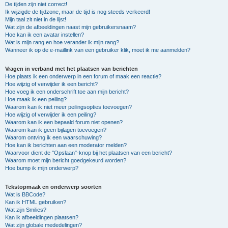
De tijden zijn niet correct!
Ik wijzigde de tijdzone, maar de tijd is nog steeds verkeerd!
Mijn taal zit niet in de lijst!
Wat zijn de afbeeldingen naast mijn gebruikersnaam?
Hoe kan ik een avatar instellen?
Wat is mijn rang en hoe verander ik mijn rang?
Wanneer ik op de e-maillink van een gebruiker klik, moet ik me aanmelden?
Vragen in verband met het plaatsen van berichten
Hoe plaats ik een onderwerp in een forum of maak een reactie?
Hoe wijzig of verwijder ik een bericht?
Hoe voeg ik een onderschrift toe aan mijn bericht?
Hoe maak ik een peiling?
Waarom kan ik niet meer peilingsopties toevoegen?
Hoe wijzig of verwijder ik een peiling?
Waarom kan ik een bepaald forum niet openen?
Waarom kan ik geen bijlagen toevoegen?
Waarom ontving ik een waarschuwing?
Hoe kan ik berichten aan een moderator melden?
Waarvoor dient de "Opslaan"-knop bij het plaatsen van een bericht?
Waarom moet mijn bericht goedgekeurd worden?
Hoe bump ik mijn onderwerp?
Tekstopmaak en onderwerp soorten
Wat is BBCode?
Kan ik HTML gebruiken?
Wat zijn Smilies?
Kan ik afbeeldingen plaatsen?
Wat zijn globale mededelingen?