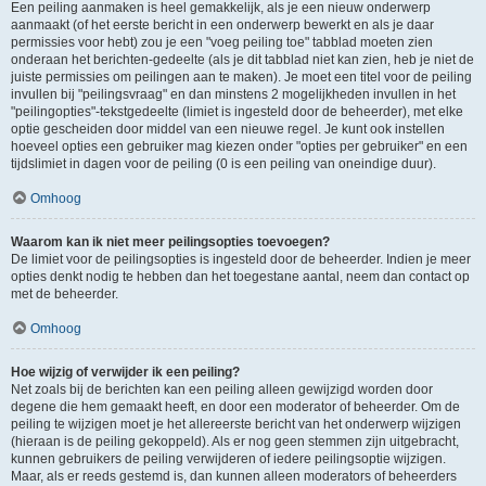
Een peiling aanmaken is heel gemakkelijk, als je een nieuw onderwerp
aanmaakt (of het eerste bericht in een onderwerp bewerkt en als je daar
permissies voor hebt) zou je een "voeg peiling toe" tabblad moeten zien
onderaan het berichten-gedeelte (als je dit tabblad niet kan zien, heb je niet de
juiste permissies om peilingen aan te maken). Je moet een titel voor de peiling
invullen bij "peilingsvraag" en dan minstens 2 mogelijkheden invullen in het
"peilingopties"-tekstgedeelte (limiet is ingesteld door de beheerder), met elke
optie gescheiden door middel van een nieuwe regel. Je kunt ook instellen
hoeveel opties een gebruiker mag kiezen onder "opties per gebruiker" en een
tijdslimiet in dagen voor de peiling (0 is een peiling van oneindige duur).
Omhoog
Waarom kan ik niet meer peilingsopties toevoegen?
De limiet voor de peilingsopties is ingesteld door de beheerder. Indien je meer
opties denkt nodig te hebben dan het toegestane aantal, neem dan contact op
met de beheerder.
Omhoog
Hoe wijzig of verwijder ik een peiling?
Net zoals bij de berichten kan een peiling alleen gewijzigd worden door
degene die hem gemaakt heeft, en door een moderator of beheerder. Om de
peiling te wijzigen moet je het allereerste bericht van het onderwerp wijzigen
(hieraan is de peiling gekoppeld). Als er nog geen stemmen zijn uitgebracht,
kunnen gebruikers de peiling verwijderen of iedere peilingsoptie wijzigen.
Maar, als er reeds gestemd is, dan kunnen alleen moderators of beheerders