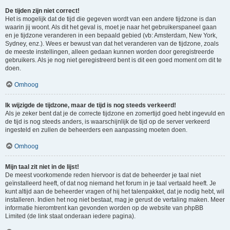
De tijden zijn niet correct!
Het is mogelijk dat de tijd die gegeven wordt van een andere tijdzone is dan
waarin jij woont. Als dit het geval is, moet je naar het gebruikerspaneel gaan
en je tijdzone veranderen in een bepaald gebied (vb: Amsterdam, New York,
Sydney, enz.). Wees er bewust van dat het veranderen van de tijdzone, zoals
de meeste instellingen, alleen gedaan kunnen worden door geregistreerde
gebruikers. Als je nog niet geregistreerd bent is dit een goed moment om dit te
doen.
Omhoog
Ik wijzigde de tijdzone, maar de tijd is nog steeds verkeerd!
Als je zeker bent dat je de correcte tijdzone en zomertijd goed hebt ingevuld en
de tijd is nog steeds anders, is waarschijnlijk de tijd op de server verkeerd
ingesteld en zullen de beheerders een aanpassing moeten doen.
Omhoog
Mijn taal zit niet in de lijst!
De meest voorkomende reden hiervoor is dat de beheerder je taal niet
geïnstalleerd heeft, of dat nog niemand het forum in je taal vertaald heeft. Je
kunt altijd aan de beheerder vragen of hij het talenpakket, dat je nodig hebt, wil
installeren. Indien het nog niet bestaat, mag je gerust de vertaling maken. Meer
informatie hieromtrent kan gevonden worden op de website van phpBB
Limited (de link staat onderaan iedere pagina).