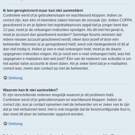
Ik ben geregistreerd maar kan niet aanmelden!
Controleer eerst of je gebruikersnaam en wachtwoord kloppen. Indien ze
correct zijn, kan één of meerdere zaken hiervan de oorzaak zijn. Indien COPPA
geactiveerd is en je tijdens het registratieproces opgaf dat je jonger bent dan
13 jaar, moet je de ontvangen instructies opvolgen. Als dit niet het geval is,
moet je account dan geactiveerd worden? Sommige forums vereisen dat
iedere nieuwe account geactiveerd wordt, ofwel door jezelf of door een
beheerder. Wanneer je je geregistreerd hebt, werd ook medegedeeld of dit al
dan niet nodig is. Indien je een e-mail ontvangen hebt, moet je de daarin
opgegeven instructies volgen. Als je nooit een e-mail ontvangen hebt, was het
opgegeven e-mailadres dan wel juist? Één van de redenen van activatie is om
het aantal valse accounts te doen dalen. Als je zeker bent dat je e-mailadres
correct was, neem dan contact op met de beheerder.
Omhoog
Waarom kan ik niet aanmelden?
Er zijn verschillende redenen mogelijk waarom je dit probleem hebt.
Controleer eerst of je gebruikersnaam en wachtwoord kloppen. Indien ze
correct zijn, kun je contact opnemen met de beheerder om er zeker van te zijn
dat je niet verbannen bent. Het is ook mogelijk dat de forumconfiguratie fout is,
dan moet dit door de beheerder opgelost worden.
Omhoog