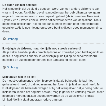
De tijden zijn niet correct!
Het is mogelijk dat de tijd die gegeven wordt van een andere tijdzone is dan
waarin jij woont. Als dit het geval is, moet je naar het gebruikerspaneel gaan
en je tijdzone veranderen in een bepaald gebied (vb: Amsterdam, New York,
Sydney, enz.). Wees er bewust van dat het veranderen van de tijdzone, zoals
de meeste instellingen, alleen gedaan kunnen worden door geregistreerde
gebruikers. Als je nog niet geregistreerd bent is dit een goed moment om dit te
doen.
Omhoog
Ik wijzigde de tijdzone, maar de tijd is nog steeds verkeerd!
Als je zeker bent dat je de correcte tijdzone en zomertijd goed hebt ingevuld en
de tijd is nog steeds anders, is waarschijnlijk de tijd op de server verkeerd
ingesteld en zullen de beheerders een aanpassing moeten doen.
Omhoog
Mijn taal zit niet in de lijst!
De meest voorkomende reden hiervoor is dat de beheerder je taal niet
geïnstalleerd heeft, of dat nog niemand het forum in je taal vertaald heeft. Je
kunt altijd aan de beheerder vragen of hij het talenpakket, dat je nodig hebt, wil
installeren. Indien het nog niet bestaat, mag je gerust de vertaling maken. Meer
informatie hieromtrent kan gevonden worden op de website van phpBB
Limited (de link staat onderaan iedere pagina).