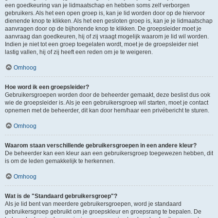
een goedkeuring van je lidmaatschap en hebben soms zelf verborgen
gebruikers. Als het een open groep is, kan je lid worden door op de hiervoor
dienende knop te klikken. Als het een gesloten groep is, kan je je lidmaatschap
aanvragen door op de bijhorende knop te klikken. De groepsleider moet je
aanvraag dan goedkeuren, hij of zij vraagt mogelijk waarom je lid wil worden.
Indien je niet tot een groep toegelaten wordt, moet je de groepsleider niet
lastig vallen, hij of zij heeft een reden om je te weigeren.
Omhoog
Hoe word ik een groepsleider?
Gebruikersgroepen worden door de beheerder gemaakt, deze beslist dus ook
wie de groepsleider is. Als je een gebruikersgroep wil starten, moet je contact
opnemen met de beheerder, dit kan door hem/haar een privébericht te sturen.
Omhoog
Waarom staan verschillende gebruikersgroepen in een andere kleur?
De beheerder kan een kleur aan een gebruikersgroep toegewezen hebben, dit
is om de leden gemakkelijk te herkennen.
Omhoog
Wat is de "Standaard gebruikersgroep"?
Als je lid bent van meerdere gebruikersgroepen, word je standaard
gebruikersgroep gebruikt om je groepskleur en groepsrang te bepalen. De