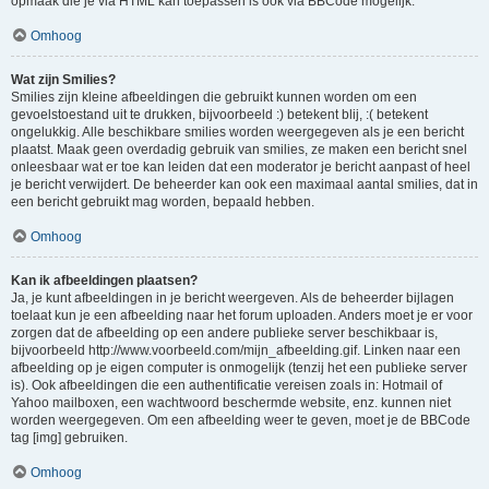
opmaak die je via HTML kan toepassen is ook via BBCode mogelijk.
Omhoog
Wat zijn Smilies?
Smilies zijn kleine afbeeldingen die gebruikt kunnen worden om een
gevoelstoestand uit te drukken, bijvoorbeeld :) betekent blij, :( betekent
ongelukkig. Alle beschikbare smilies worden weergegeven als je een bericht
plaatst. Maak geen overdadig gebruik van smilies, ze maken een bericht snel
onleesbaar wat er toe kan leiden dat een moderator je bericht aanpast of heel
je bericht verwijdert. De beheerder kan ook een maximaal aantal smilies, dat in
een bericht gebruikt mag worden, bepaald hebben.
Omhoog
Kan ik afbeeldingen plaatsen?
Ja, je kunt afbeeldingen in je bericht weergeven. Als de beheerder bijlagen
toelaat kun je een afbeelding naar het forum uploaden. Anders moet je er voor
zorgen dat de afbeelding op een andere publieke server beschikbaar is,
bijvoorbeeld http://www.voorbeeld.com/mijn_afbeelding.gif. Linken naar een
afbeelding op je eigen computer is onmogelijk (tenzij het een publieke server
is). Ook afbeeldingen die een authentificatie vereisen zoals in: Hotmail of
Yahoo mailboxen, een wachtwoord beschermde website, enz. kunnen niet
worden weergegeven. Om een afbeelding weer te geven, moet je de BBCode
tag [img] gebruiken.
Omhoog