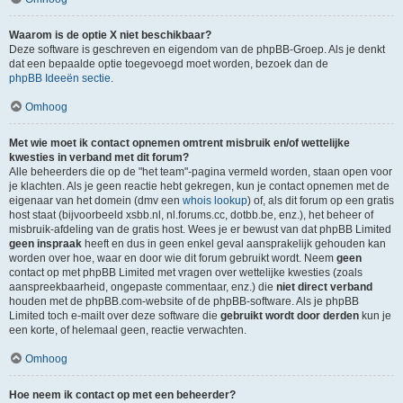
Waarom is de optie X niet beschikbaar?
Deze software is geschreven en eigendom van de phpBB-Groep. Als je denkt
dat een bepaalde optie toegevoegd moet worden, bezoek dan de
phpBB Ideeën sectie
.
Omhoog
Met wie moet ik contact opnemen omtrent misbruik en/of wettelijke
kwesties in verband met dit forum?
Alle beheerders die op de "het team"-pagina vermeld worden, staan open voor
je klachten. Als je geen reactie hebt gekregen, kun je contact opnemen met de
eigenaar van het domein (dmv een
whois lookup
) of, als dit forum op een gratis
host staat (bijvoorbeeld xsbb.nl, nl.forums.cc, dotbb.be, enz.), het beheer of
misbruik-afdeling van de gratis host. Wees je er bewust van dat phpBB Limited
geen inspraak
heeft en dus in geen enkel geval aansprakelijk gehouden kan
worden over hoe, waar en door wie dit forum gebruikt wordt. Neem
geen
contact op met phpBB Limited met vragen over wettelijke kwesties (zoals
aanspreekbaarheid, ongepaste commentaar, enz.) die
niet direct verband
houden met de phpBB.com-website of de phpBB-software. Als je phpBB
Limited toch e-mailt over deze software die
gebruikt wordt door derden
kun je
een korte, of helemaal geen, reactie verwachten.
Omhoog
Hoe neem ik contact op met een beheerder?