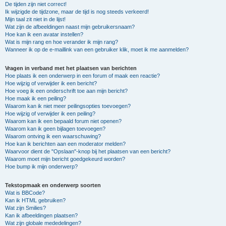
De tijden zijn niet correct!
Ik wijzigde de tijdzone, maar de tijd is nog steeds verkeerd!
Mijn taal zit niet in de lijst!
Wat zijn de afbeeldingen naast mijn gebruikersnaam?
Hoe kan ik een avatar instellen?
Wat is mijn rang en hoe verander ik mijn rang?
Wanneer ik op de e-maillink van een gebruiker klik, moet ik me aanmelden?
Vragen in verband met het plaatsen van berichten
Hoe plaats ik een onderwerp in een forum of maak een reactie?
Hoe wijzig of verwijder ik een bericht?
Hoe voeg ik een onderschrift toe aan mijn bericht?
Hoe maak ik een peiling?
Waarom kan ik niet meer peilingsopties toevoegen?
Hoe wijzig of verwijder ik een peiling?
Waarom kan ik een bepaald forum niet openen?
Waarom kan ik geen bijlagen toevoegen?
Waarom ontving ik een waarschuwing?
Hoe kan ik berichten aan een moderator melden?
Waarvoor dient de "Opslaan"-knop bij het plaatsen van een bericht?
Waarom moet mijn bericht goedgekeurd worden?
Hoe bump ik mijn onderwerp?
Tekstopmaak en onderwerp soorten
Wat is BBCode?
Kan ik HTML gebruiken?
Wat zijn Smilies?
Kan ik afbeeldingen plaatsen?
Wat zijn globale mededelingen?