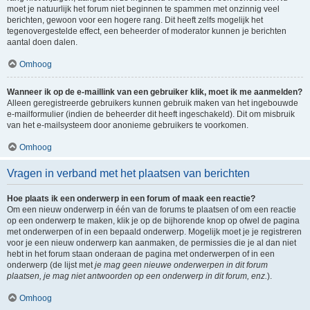
moet je natuurlijk het forum niet beginnen te spammen met onzinnig veel
berichten, gewoon voor een hogere rang. Dit heeft zelfs mogelijk het
tegenovergestelde effect, een beheerder of moderator kunnen je berichten
aantal doen dalen.
Omhoog
Wanneer ik op de e-maillink van een gebruiker klik, moet ik me aanmelden?
Alleen geregistreerde gebruikers kunnen gebruik maken van het ingebouwde
e-mailformulier (indien de beheerder dit heeft ingeschakeld). Dit om misbruik
van het e-mailsysteem door anonieme gebruikers te voorkomen.
Omhoog
Vragen in verband met het plaatsen van berichten
Hoe plaats ik een onderwerp in een forum of maak een reactie?
Om een nieuw onderwerp in één van de forums te plaatsen of om een reactie
op een onderwerp te maken, klik je op de bijhorende knop op ofwel de pagina
met onderwerpen of in een bepaald onderwerp. Mogelijk moet je je registreren
voor je een nieuw onderwerp kan aanmaken, de permissies die je al dan niet
hebt in het forum staan onderaan de pagina met onderwerpen of in een
onderwerp (de lijst met
je mag geen nieuwe onderwerpen in dit forum
plaatsen, je mag niet antwoorden op een onderwerp in dit forum, enz.
).
Omhoog