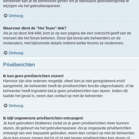
beheerder kan je de permissies geven om je standaard gebruikersgroep te
wijzigen via het gebruikerspaneel.
Omhoog
Waarvoor dient de "Het Team"-link?
Als je op deze link klikt, kom je op een pagina die een overzicht geeft van de
mensen die het forum beheren. Deze lijst bevat alle beheerders en de
moderators, met bijhorende details omtrent welke forums ze modereren.
Omhoog
Privéberichten
Ik kan geen privéberichten sturen!
Hiervoor zijn drie redenen mogelijk: ofwel ben je niet geregistreerd en/of
aangemeld, de beheerder heeft de privéberichten functie uitgeschakeld, of de
beheerder heeft ingesteld dat je geen privéberichten kan sturen. Indien dit
laatste het geval is, neem dan contact op met de beheerder.
Omhoog
Ik blijf ongewenste privéberichten ontvangen!
Je kunt gebruikers blokkeren zodat ze je geen privéberichten meer kunnen
sturen, dit gebeurt via het gebruikerspaneel. Als je ongepaste privéberichten
ontvangt van een bepaalde gebruiker, neem dan contact op met de beheerder,
deze kan ervoor zorgen dat hij of zij niet langer privéberichten kan sturen of