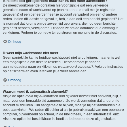
Ik heb me ooit geregistreerd maar kan nu niet meer aanmelden!?
De meest voorkomende oorzaken hiervoor zijn: je gaf een verkeerde
gebruikersnaam of wachtwoord op (controleer de e-mail met je registratie
gegevens) of een beheerder heeft je account verwijderd om één of andere
reden. Indien dit laatste het geval is, heb je dan ooit een bericht geplaatst? Het
is normaal dat forums om de zoveel tijd gebruikers, die nog geen berichten
geplaatst hebben, verwijderen. Dit doen ze om de database qua omvang te
verkleinen. Probeer je opnieuw te registreren en meng je in de discussies.
Omhoog
Ik weet mijn wachtwoord niet meer!
Geen paniek! Je kan je huidige wachtwoord niet terug krijgen, maar er is wel
een mogelijkheid om deze te resetten. Hiervoor moet je naar de
aanmeldpagina gaan en klikken op
wachtwoord vergeten?
. Volg de instructies
op het scherm en even later kan je je weer aanmelden.
Omhoog
Waarom word ik automatisch afgemeld?
Als je de optie
meld mij automatisch aan bij ieder bezoek
niet aanvinkt, blijf je
maar voor een bepaalde tijd aangemeld. Zo wordt vermeden dat anderen je
account misbruiken. Om aangemeld te blijven, moet je bij het aanmelden die
optie aanvinken. We raden dit echter af als je gebruik maakt van een openbare
computer, bijvoorbeeld op school, in de bibliotheek, in een internetcafé, enz.
Als deze optie niet beschikbaar is, heeft de beheerder deze uitgeschakeld.