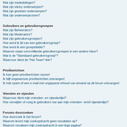
Wat zijn mededelingen?
Wat zijn sticky onderwerpen?
Wat zijn gesloten onderwerpen?
Wat zijn onderwerpiconen?
Gebruikers en gebruikersgroepen
Wat zijn Beheerders?
Wat zijn Moderators?
Wat zijn gebruikersgroepen?
Hoe word ik lid van een gebruikersgroep?
Hoe word ik een groepsleider?
Waarom staan verschillende gebruikersgroepen in een andere kleur?
Wat is de "Standaard gebruikersgroep"?
Waarvoor dient de "Het Team"-link?
Privéberichten
Ik kan geen privéberichten sturen!
Ik blijf ongewenste privéberichten ontvangen!
Ik heb spam of een e-mail met ongepaste inhoud van iemand op dit forum ontvangen!
Vrienden en vijanden
Waarvoor dient mijn vrienden- en vijandenlijst?
Hoe verwijder of voeg ik gebruikers toe aan mijn vrienden- en/of vijandenlijst?
Forums doorzoeken
Hoe doorzoek ik het forum?
Waarom levert mijn zoekopdracht geen resultaten op?
Waarom resulteert mijn zoekopdracht in een lege pagina?