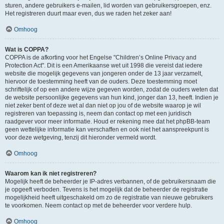
sturen, andere gebruikers e-mailen, lid worden van gebruikersgroepen, enz.
Het registreren duurt maar even, dus we raden het zeker aan!
Omhoog
Wat is COPPA?
COPPA is de afkorting voor het Engelse "Children’s Online Privacy and
Protection Act". Dit is een Amerikaanse wet uit 1998 die vereist dat iedere
website die mogelijk gegevens van jongeren onder de 13 jaar verzamelt,
hiervoor de toestemming heeft van de ouders. Deze toestemming moet
schriftelijk of op een andere wijze gegeven worden, zodat de ouders weten dat
de website persoonlijke gegevens van hun kind, jonger dan 13, heeft. Indien je
niet zeker bent of deze wet al dan niet op jou of de website waarop je wil
registreren van toepassing is, neem dan contact op met een juridisch
raadgever voor meer informatie. Houd er rekening mee dat het phpBB-team
geen wettelijke informatie kan verschaffen en ook niet het aanspreekpunt is
voor deze wetgeving, tenzij dit hieronder vermeld wordt.
Omhoog
Waarom kan ik niet registreren?
Mogelijk heeft de beheerder je IP-adres verbannen, of de gebruikersnaam die
je opgeeft verboden. Tevens is het mogelijk dat de beheerder de registratie
mogelijkheid heeft uitgeschakeld om zo de registratie van nieuwe gebruikers
te voorkomen. Neem contact op met de beheerder voor verdere hulp.
Omhoog