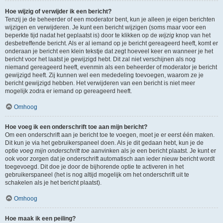
Hoe wijzig of verwijder ik een bericht?
Tenzij je de beheerder of een moderator bent, kun je alleen je eigen berichten
wijzigen en verwijderen. Je kunt een bericht wijzigen (soms maar voor een
beperkte tijd nadat het geplaatst is) door te klikken op de
wijzig
knop van het
desbetreffende bericht. Als er al iemand op je bericht gereageerd heeft, komt er
onderaan je bericht een klein tekstje dat zegt hoeveel keer en wanneer je het
bericht voor het laatst je gewijzigd hebt. Dit zal niet verschijnen als nog
niemand gereageerd heeft, evenmin als een beheerder of moderator je bericht
gewijzigd heeft. Zij kunnen wel een mededeling toevoegen, waarom ze je
bericht gewijzigd hebben. Het verwijderen van een bericht is niet meer
mogelijk zodra er iemand op gereageerd heeft.
Omhoog
Hoe voeg ik een onderschrift toe aan mijn bericht?
Om een onderschrift aan je bericht toe te voegen, moet je er eerst één maken.
Dit kun je via het gebruikerspaneel doen. Als je dit gedaan hebt, kun je de
optie
voeg mijn onderschrift toe
aanvinken als je een bericht plaatst. Je kunt er
ook voor zorgen dat je onderschrift automatisch aan ieder nieuw bericht wordt
toegevoegd. Dit doe je door de bijhorende optie te activeren in het
gebruikerspaneel (het is nog altijd mogelijk om het onderschrift uit te
schakelen als je het bericht plaatst).
Omhoog
Hoe maak ik een peiling?