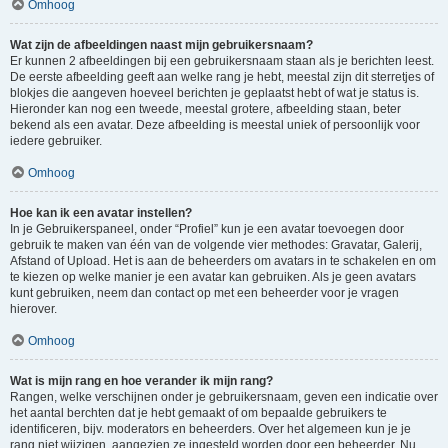
Omhoog
Wat zijn de afbeeldingen naast mijn gebruikersnaam?
Er kunnen 2 afbeeldingen bij een gebruikersnaam staan als je berichten leest.
De eerste afbeelding geeft aan welke rang je hebt, meestal zijn dit sterretjes of
blokjes die aangeven hoeveel berichten je geplaatst hebt of wat je status is.
Hieronder kan nog een tweede, meestal grotere, afbeelding staan, beter
bekend als een avatar. Deze afbeelding is meestal uniek of persoonlijk voor
iedere gebruiker.
Omhoog
Hoe kan ik een avatar instellen?
In je Gebruikerspaneel, onder “Profiel” kun je een avatar toevoegen door
gebruik te maken van één van de volgende vier methodes: Gravatar, Galerij,
Afstand of Upload. Het is aan de beheerders om avatars in te schakelen en om
te kiezen op welke manier je een avatar kan gebruiken. Als je geen avatars
kunt gebruiken, neem dan contact op met een beheerder voor je vragen
hierover.
Omhoog
Wat is mijn rang en hoe verander ik mijn rang?
Rangen, welke verschijnen onder je gebruikersnaam, geven een indicatie over
het aantal berchten dat je hebt gemaakt of om bepaalde gebruikers te
identificeren, bijv. moderators en beheerders. Over het algemeen kun je je
rang niet wijzigen, aangezien ze ingesteld worden door een beheerder. Nu