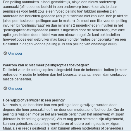
Een peiling aanmaken is heel gemakkelijk, als je een nieuw onderwerp
aanmaakt (of het eerste bericht in een onderwerp bewerkt en als je daar
permissies voor hebt) zou je een "voeg peiling toe" tabblad moeten zien
onderaan het berichten-gedeelte (als je dit tabblad niet kan zien, heb je niet de
juiste permissies om peilingen aan te maken). Je moet een titel voor de peiling
invullen bij "peilingsvraag" en dan minstens 2 mogelijkheden invullen in het
"peilingopties"-tekstgedeelte (limiet is ingesteld door de beheerder), met elke
optie gescheiden door middel van een nieuwe regel. Je kunt ook instellen
hoeveel opties een gebruiker mag kiezen onder "opties per gebruiker" en een
tijdslimiet in dagen voor de peiling (0 is een peiling van oneindige duur).
Omhoog
Waarom kan ik niet meer peilingsopties toevoegen?
De limiet voor de peilingsopties is ingesteld door de beheerder. Indien je meer
opties denkt nodig te hebben dan het toegestane aantal, neem dan contact op
met de beheerder.
Omhoog
Hoe wijzig of verwijder ik een peiling?
Net zoals bij de berichten kan een peiling alleen gewijzigd worden door
degene die hem gemaakt heeft, en door een moderator of beheerder. Om de
peiling te wijzigen moet je het allereerste bericht van het onderwerp wijzigen
(hieraan is de peiling gekoppeld). Als er nog geen stemmen zijn uitgebracht,
kunnen gebruikers de peiling verwijderen of iedere peilingsoptie wijzigen.
Maar, als er reeds gestemd is, dan kunnen alleen moderators of beheerders