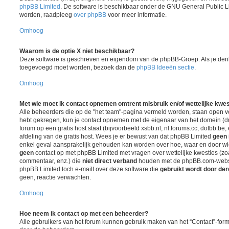
phpBB Limited
. De software is beschikbaar onder de GNU General Public L
worden, raadpleeg
over phpBB
voor meer informatie.
Omhoog
Waarom is de optie X niet beschikbaar?
Deze software is geschreven en eigendom van de phpBB-Groep. Als je denk
toegevoegd moet worden, bezoek dan de
phpBB Ideeën sectie
.
Omhoog
Met wie moet ik contact opnemen omtrent misbruik en/of wettelijke kwes
Alle beheerders die op de "het team"-pagina vermeld worden, staan open voo
hebt gekregen, kun je contact opnemen met de eigenaar van het domein (
forum op een gratis host staat (bijvoorbeeld xsbb.nl, nl.forums.cc, dotbb.be, 
afdeling van de gratis host. Wees je er bewust van dat phpBB Limited
geen 
enkel geval aansprakelijk gehouden kan worden over hoe, waar en door wie
geen
contact op met phpBB Limited met vragen over wettelijke kwesties (z
commentaar, enz.) die
niet direct verband
houden met de phpBB.com-websit
phpBB Limited toch e-mailt over deze software die
gebruikt wordt door de
geen, reactie verwachten.
Omhoog
Hoe neem ik contact op met een beheerder?
Alle gebruikers van het forum kunnen gebruik maken van het “Contact”-formu