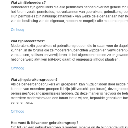
Wat zijn Beheerders?
Beheerders zijn gebruikers die alle permissies hebben over het gehele foru
het forum, zoals: permissies, het verbannen van gebruikers, gebruikersgr
Hun permissies zijn natuurlijk afhankelijk van welke de eigenaar aan hen h
van de beslissing van de eigenaar, hebben ze mogelijk alle moderator perm
Omhoog
Wat zijn Moderators?
Moderators zijn gebruikers of gebruikersgroepen die in staan voor de dagel
kunnen, in de forums die ze modereren, berichten wijzigen en verwijderen;
verplaatsen, splitsen en verwijderen. In het algemeen moeten ze er gewoon
het onderwerp afwijken (
off-topic
gaan) of ongepaste inhoud plaatsen.
Omhoog
Wat zijn gebruikersgroepen?
Als de beheerder gebruikers wil groeperen, kan hij/zij dit doen door midde
kunnen van meerdere groepen lid zijn (dit verschilt per forum), deze groep
permissies/toegangspermissies hebben. Op deze manier is het voor de beh
meerdere moderators aan een forum toe te wijzen, bepaalde gebruikers toe
verlenen, enz.
Omhoog
Hoe word ik lid van een gebruikersgroep?
Om lid van een gebruikersgroep te worden, moet je op de bijhorende link kl