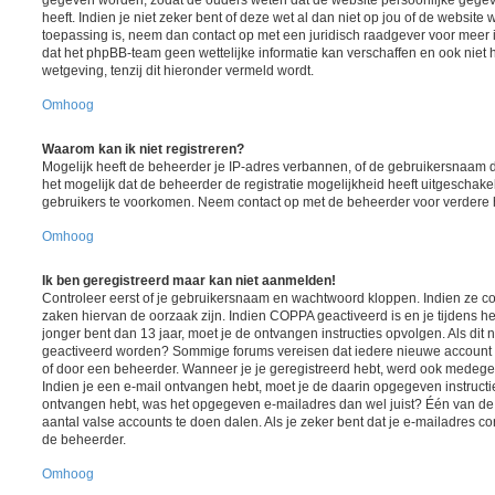
heeft. Indien je niet zeker bent of deze wet al dan niet op jou of de website 
toepassing is, neem dan contact op met een juridisch raadgever voor meer
dat het phpBB-team geen wettelijke informatie kan verschaffen en ook niet 
wetgeving, tenzij dit hieronder vermeld wordt.
Omhoog
Waarom kan ik niet registreren?
Mogelijk heeft de beheerder je IP-adres verbannen, of de gebruikersnaam d
het mogelijk dat de beheerder de registratie mogelijkheid heeft uitgeschake
gebruikers te voorkomen. Neem contact op met de beheerder voor verdere 
Omhoog
Ik ben geregistreerd maar kan niet aanmelden!
Controleer eerst of je gebruikersnaam en wachtwoord kloppen. Indien ze cor
zaken hiervan de oorzaak zijn. Indien COPPA geactiveerd is en je tijdens het
jonger bent dan 13 jaar, moet je de ontvangen instructies opvolgen. Als dit n
geactiveerd worden? Sommige forums vereisen dat iedere nieuwe account ge
of door een beheerder. Wanneer je je geregistreerd hebt, werd ook medegedee
Indien je een e-mail ontvangen hebt, moet je de daarin opgegeven instructie
ontvangen hebt, was het opgegeven e-mailadres dan wel juist? Één van de 
aantal valse accounts te doen dalen. Als je zeker bent dat je e-mailadres c
de beheerder.
Omhoog