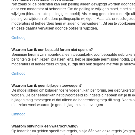
Net zoals bij de berichten kan een peiling alleen gewijzigd worden door d
door een moderator of beheerder. Om de peiling te wijzigen moet je het all
wijzigen (hieraan is de peiling gekoppeld). Als er nog geen stemmen zijn u
peiling verwijderen of iedere peilingsoptie wijzigen. Maar, als er reeds ges
moderators of beheerders hem wijzigen of verwijderen. Dit om te voorkome
en deze daarna vervalsen door de opties te wijzigen.
Omhoog
Waarom kan ik een bepaald forum niet openen?
Sommige forums zijn mogelijk alleen toegankelijk voor bepaalde gebruiker
berichten te zien, lezen, plaatsen, enz. heb je speciale permissies nodig. 
moderators of beheerders krijgen, zij zijn dus ook degene met wie je hiero
Omhoog
Waarom kan ik geen bijlagen toevoegen?
De mogelijkheid om bijlagen toe te voegen, kan per forum, per gebruikersgr
worden. De beheerder kan het bijvoorbeeld zo ingesteld hebben dat je in
bijlagen mag toevoegen of dat alleen de beheerdersgroep dit mag. Neem co
niet zeker weet waarom je geen bijlagen kan toevoegen.
Omhoog
Waarom ontving ik een waarschuwing?
Op ieder forum gelden specifieke regels, als je één van deze regels (volgen