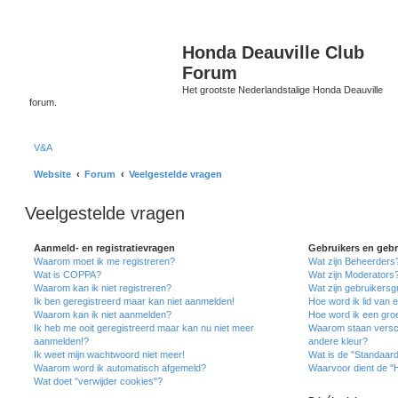
Honda Deauville Club
Forum
Het grootste Nederlandstalige Honda Deauville
forum.
V&A
Website
Forum
Veelgestelde vragen
Veelgestelde vragen
Aanmeld- en registratievragen
Gebruikers en geb
Waarom moet ik me registreren?
Wat zijn Beheerders
Wat is COPPA?
Wat zijn Moderators
Waarom kan ik niet registreren?
Wat zijn gebruikers
Ik ben geregistreerd maar kan niet aanmelden!
Hoe word ik lid van 
Waarom kan ik niet aanmelden?
Hoe word ik een gro
Ik heb me ooit geregistreerd maar kan nu niet meer
Waarom staan versch
aanmelden!?
andere kleur?
Ik weet mijn wachtwoord niet meer!
Wat is de "Standaar
Waarom word ik automatisch afgemeld?
Waarvoor dient de "
Wat doet "verwijder cookies"?