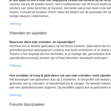
Ik heb spam of een e-mail met ongepaste inhoud van iemand op dit foru
Jammer dat we dit moeten horen. Het e-mailformulier van dit forum werkt m
zenders van zulke berichten te traceren. Het beste wat je kan doen is de be
mailen, inclusief de headers (hierin staan de details van de gebruiker die d
nodige stappen ondernemen.
Omhoog
Vrienden en vijanden
Waarvoor dient mijn vrienden- en vijandenlijst?
Hiermee kun je andere gebruikers op het forum sorteren. Gebruikers die in j
gebruikerspaneel weergegeven zodat je snel kunt controleren of ze online zij
Tevens is het mogelijk dat hun berichten, in je huidige stijl, gemarkeerd wor
vijandenlijst toevoegt, worden zijn of haar berichten standaard verborgen.
Omhoog
Hoe verwijder of voeg ik gebruikers toe aan mijn vrienden- en/of vijanden
Het toevoegen van gebruikers kan op 2 manieren. In het profiel van iedere 
gebruiker aan je vrienden- of vijandenlijst toe te voegen. De tweede manier 
dan een gebruikersnaam opgeven. Op dezelfde pagina kun je gebruikers wee
Omhoog
Forums doorzoeken