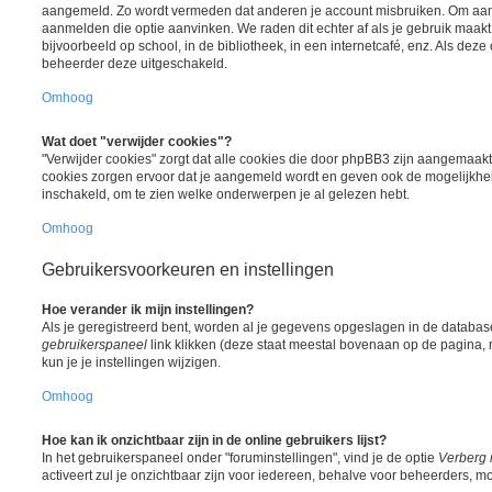
aangemeld. Zo wordt vermeden dat anderen je account misbruiken. Om aange
aanmelden die optie aanvinken. We raden dit echter af als je gebruik maa
bijvoorbeeld op school, in de bibliotheek, in een internetcafé, enz. Als deze 
beheerder deze uitgeschakeld.
Omhoog
Wat doet "verwijder cookies"?
"Verwijder cookies" zorgt dat alle cookies die door phpBB3 zijn aangemaak
cookies zorgen ervoor dat je aangemeld wordt en geven ook de mogelijkheid
inschakeld, om te zien welke onderwerpen je al gelezen hebt.
Omhoog
Gebruikersvoorkeuren en instellingen
Hoe verander ik mijn instellingen?
Als je geregistreerd bent, worden al je gegevens opgeslagen in de databas
gebruikerspaneel
link klikken (deze staat meestal bovenaan op de pagina, m
kun je je instellingen wijzigen.
Omhoog
Hoe kan ik onzichtbaar zijn in de online gebruikers lijst?
In het gebruikerspaneel onder "foruminstellingen", vind je de optie
Verberg 
activeert zul je onzichtbaar zijn voor iedereen, behalve voor beheerders, mo