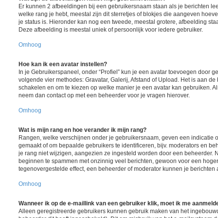
Er kunnen 2 afbeeldingen bij een gebruikersnaam staan als je berichten lee
welke rang je hebt, meestal zijn dit sterretjes of blokjes die aangeven hoeve
je status is. Hieronder kan nog een tweede, meestal grotere, afbeelding sta
Deze afbeelding is meestal uniek of persoonlijk voor iedere gebruiker.
Omhoog
Hoe kan ik een avatar instellen?
In je Gebruikerspaneel, onder “Profiel” kun je een avatar toevoegen door 
volgende vier methodes: Gravatar, Galerij, Afstand of Upload. Het is aan de
schakelen en om te kiezen op welke manier je een avatar kan gebruiken. Al
neem dan contact op met een beheerder voor je vragen hierover.
Omhoog
Wat is mijn rang en hoe verander ik mijn rang?
Rangen, welke verschijnen onder je gebruikersnaam, geven een indicatie ov
gemaakt of om bepaalde gebruikers te identificeren, bijv. moderators en b
je rang niet wijzigen, aangezien ze ingesteld worden door een beheerder. Nu
beginnen te spammen met onzinnig veel berichten, gewoon voor een hogere r
tegenovergestelde effect, een beheerder of moderator kunnen je berichten 
Omhoog
Wanneer ik op de e-maillink van een gebruiker klik, moet ik me aanmeld
Alleen geregistreerde gebruikers kunnen gebruik maken van het ingebouwd