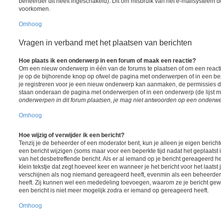
beheerder dit heeft ingeschakeld). Dit om misbruik van het e-mailsysteem 
voorkomen.
Omhoog
Vragen in verband met het plaatsen van berichten
Hoe plaats ik een onderwerp in een forum of maak een reactie?
Om een nieuw onderwerp in één van de forums te plaatsen of om een react
je op de bijhorende knop op ofwel de pagina met onderwerpen of in een be
je registreren voor je een nieuw onderwerp kan aanmaken, de permissies die
staan onderaan de pagina met onderwerpen of in een onderwerp (de lijst 
onderwerpen in dit forum plaatsen, je mag niet antwoorden op een onderwerp
Omhoog
Hoe wijzig of verwijder ik een bericht?
Tenzij je de beheerder of een moderator bent, kun je alleen je eigen berich
een bericht wijzigen (soms maar voor een beperkte tijd nadat het geplaatst i
van het desbetreffende bericht. Als er al iemand op je bericht gereageerd he
klein tekstje dat zegt hoeveel keer en wanneer je het bericht voor het laatst j
verschijnen als nog niemand gereageerd heeft, evenmin als een beheerder 
heeft. Zij kunnen wel een mededeling toevoegen, waarom ze je bericht gew
een bericht is niet meer mogelijk zodra er iemand op gereageerd heeft.
Omhoog