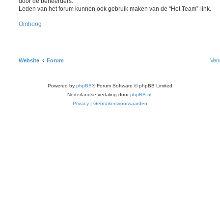
door de beheerders.
Leden van het forum kunnen ook gebruik maken van de “Het Team”-link.
Omhoog
Website
Forum
Verw
Powered by
phpBB
® Forum Software © phpBB Limited
Nederlandse vertaling door
phpBB.nl
.
Privacy
|
Gebruikersvoorwaarden