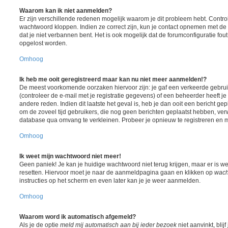
Waarom kan ik niet aanmelden?
Er zijn verschillende redenen mogelijk waarom je dit probleem hebt. Contro
wachtwoord kloppen. Indien ze correct zijn, kun je contact opnemen met de 
dat je niet verbannen bent. Het is ook mogelijk dat de forumconfiguratie fou
opgelost worden.
Omhoog
Ik heb me ooit geregistreerd maar kan nu niet meer aanmelden!?
De meest voorkomende oorzaken hiervoor zijn: je gaf een verkeerde gebr
(controleer de e-mail met je registratie gegevens) of een beheerder heeft j
andere reden. Indien dit laatste het geval is, heb je dan ooit een bericht ge
om de zoveel tijd gebruikers, die nog geen berichten geplaatst hebben, ver
database qua omvang te verkleinen. Probeer je opnieuw te registreren en m
Omhoog
Ik weet mijn wachtwoord niet meer!
Geen paniek! Je kan je huidige wachtwoord niet terug krijgen, maar er is w
resetten. Hiervoor moet je naar de aanmeldpagina gaan en klikken op
wach
instructies op het scherm en even later kan je je weer aanmelden.
Omhoog
Waarom word ik automatisch afgemeld?
Als je de optie
meld mij automatisch aan bij ieder bezoek
niet aanvinkt, blij