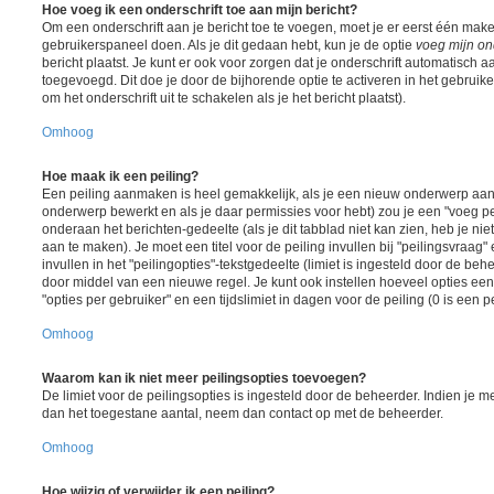
Hoe voeg ik een onderschrift toe aan mijn bericht?
Om een onderschrift aan je bericht toe te voegen, moet je er eerst één maken
gebruikerspaneel doen. Als je dit gedaan hebt, kun je de optie
voeg mijn ond
bericht plaatst. Je kunt er ook voor zorgen dat je onderschrift automatisch a
toegevoegd. Dit doe je door de bijhorende optie te activeren in het gebruiker
om het onderschrift uit te schakelen als je het bericht plaatst).
Omhoog
Hoe maak ik een peiling?
Een peiling aanmaken is heel gemakkelijk, als je een nieuw onderwerp aanm
onderwerp bewerkt en als je daar permissies voor hebt) zou je een "voeg pe
onderaan het berichten-gedeelte (als je dit tabblad niet kan zien, heb je nie
aan te maken). Je moet een titel voor de peiling invullen bij "peilingsvraa
invullen in het "peilingopties"-tekstgedeelte (limiet is ingesteld door de be
door middel van een nieuwe regel. Je kunt ook instellen hoeveel opties ee
"opties per gebruiker" en een tijdslimiet in dagen voor de peiling (0 is een 
Omhoog
Waarom kan ik niet meer peilingsopties toevoegen?
De limiet voor de peilingsopties is ingesteld door de beheerder. Indien je 
dan het toegestane aantal, neem dan contact op met de beheerder.
Omhoog
Hoe wijzig of verwijder ik een peiling?