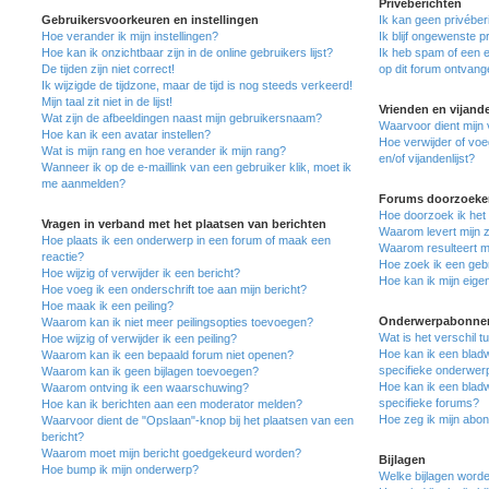
Privéberichten
Gebruikersvoorkeuren en instellingen
Ik kan geen privéber
Hoe verander ik mijn instellingen?
Ik blijf ongewenste 
Hoe kan ik onzichtbaar zijn in de online gebruikers lijst?
Ik heb spam of een 
De tijden zijn niet correct!
op dit forum ontvang
Ik wijzigde de tijdzone, maar de tijd is nog steeds verkeerd!
Mijn taal zit niet in de lijst!
Vrienden en vijand
Wat zijn de afbeeldingen naast mijn gebruikersnaam?
Waarvoor dient mijn v
Hoe kan ik een avatar instellen?
Hoe verwijder of voe
Wat is mijn rang en hoe verander ik mijn rang?
en/of vijandenlijst?
Wanneer ik op de e-maillink van een gebruiker klik, moet ik
me aanmelden?
Forums doorzoeke
Hoe doorzoek ik het
Vragen in verband met het plaatsen van berichten
Waarom levert mijn 
Hoe plaats ik een onderwerp in een forum of maak een
Waarom resulteert mi
reactie?
Hoe zoek ik een geb
Hoe wijzig of verwijder ik een bericht?
Hoe kan ik mijn eig
Hoe voeg ik een onderschrift toe aan mijn bericht?
Hoe maak ik een peiling?
Onderwerpabonnem
Waarom kan ik niet meer peilingsopties toevoegen?
Wat is het verschil 
Hoe wijzig of verwijder ik een peiling?
Hoe kan ik een bladw
Waarom kan ik een bepaald forum niet openen?
specifieke onderwer
Waarom kan ik geen bijlagen toevoegen?
Hoe kan ik een bladw
Waarom ontving ik een waarschuwing?
specifieke forums?
Hoe kan ik berichten aan een moderator melden?
Hoe zeg ik mijn abo
Waarvoor dient de "Opslaan"-knop bij het plaatsen van een
bericht?
Waarom moet mijn bericht goedgekeurd worden?
Bijlagen
Hoe bump ik mijn onderwerp?
Welke bijlagen worde