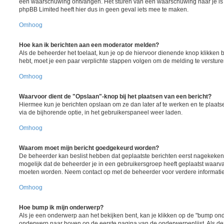
een waarschuwing ontvangen. Het sturen van een waarschuwing naar je is 
phpBB Limited heeft hier dus in geen geval iets mee te maken.
Omhoog
Hoe kan ik berichten aan een moderator melden?
Als de beheerder het toelaat, kun je op de hiervoor dienende knop klikken bij 
hebt, moet je een paar verplichte stappen volgen om de melding te versture
Omhoog
Waarvoor dient de "Opslaan"-knop bij het plaatsen van een bericht?
Hiermee kun je berichten opslaan om ze dan later af te werken en te plaats
via de bijhorende optie, in het gebruikerspaneel weer laden.
Omhoog
Waarom moet mijn bericht goedgekeurd worden?
De beheerder kan beslist hebben dat geplaatste berichten eerst nagekeken
mogelijk dat de beheerder je in een gebruikersgroep heeft geplaatst waarva
moeten worden. Neem contact op met de beheerder voor verdere informatie
Omhoog
Hoe bump ik mijn onderwerp?
Als je een onderwerp aan het bekijken bent, kan je klikken op de "bump ond
onderwerp naar boven op de eerste pagina van de onderwerpenlijst. Als deze