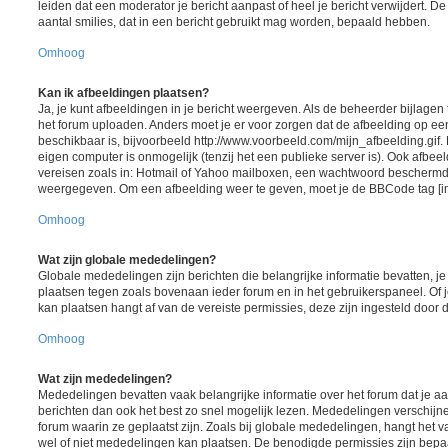
leiden dat een moderator je bericht aanpast of heel je bericht verwijdert.
aantal smilies, dat in een bericht gebruikt mag worden, bepaald hebben.
Omhoog
Kan ik afbeeldingen plaatsen?
Ja, je kunt afbeeldingen in je bericht weergeven. Als de beheerder bijlagen
het forum uploaden. Anders moet je er voor zorgen dat de afbeelding op ee
beschikbaar is, bijvoorbeeld http://www.voorbeeld.com/mijn_afbeelding.gif.
eigen computer is onmogelijk (tenzij het een publieke server is). Ook afbeel
vereisen zoals in: Hotmail of Yahoo mailboxen, een wachtwoord beschermd
weergegeven. Om een afbeelding weer te geven, moet je de BBCode tag [i
Omhoog
Wat zijn globale mededelingen?
Globale mededelingen zijn berichten die belangrijke informatie bevatten, j
plaatsen tegen zoals bovenaan ieder forum en in het gebruikerspaneel. Of 
kan plaatsen hangt af van de vereiste permissies, deze zijn ingesteld door 
Omhoog
Wat zijn mededelingen?
Mededelingen bevatten vaak belangrijke informatie over het forum dat je aa
berichten dan ook het best zo snel mogelijk lezen. Mededelingen verschij
forum waarin ze geplaatst zijn. Zoals bij globale mededelingen, hangt het va
wel of niet mededelingen kan plaatsen. De benodigde permissies zijn bepa