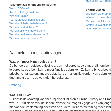
Hoe vind ik al mijn bi
Tekstopmaak en onderwerp soorten
Wat is BBCode?
phpBB vragen
Kan ik HTML gebruiken?
Wie heeft dit forum 
Wat zijn Smilies?
Waarom is de optie X
Kan ik afbeeldingen plaatsen?
Met wie moet ik cont
Wat zijn globale mededelingen?
wettelijke kwesties i
Wat zijn mededelingen?
Hoe neem ik contact
Wat zijn sticky onderwerpen?
Wat zijn gesloten onderwerpen?
Wat zijn onderwerpiconen?
Aanmeld- en registratievragen
Waarom moet ik me registreren?
De beheerder heeft bepaalt of je al dan niet geregistreerd moet zijn om ber
je geregistreerd bent kun je meer functies gebruiken. Zo kun je bijvoorbee
privéberichten sturen, andere gebruikers e-mailen, lid worden van gebruike
duurt maar even, dus we raden het zeker aan!
Omhoog
Wat is COPPA?
COPPA is de afkorting voor het Engelse "Children’s Online Privacy and Prote
wet uit 1998 die vereist dat iedere website die mogelijk gegevens van jong
hiervoor de toestemming heeft van de ouders. Deze toestemming moet schrif
gegeven worden, zodat de ouders weten dat de website persoonlijke gegev