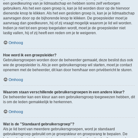
een goedkeuring van je lidmaatschap en hebben soms zelf verborgen
gebruikers. Als het een open groep is, kan je lid worden door op de hiervoor
dienende knop te klikken. Als het een gesloten groep is, kan je je lidmaatschap
aanvragen door op de bijhorende knop te klikken. De groepsleider moet je
aanvraag dan goedkeuren, hij of zij vraagt mogelijk waarom je lid wil worden.
Indien je niet tot een groep toegelaten wordt, moet je de groepsleider niet
lastig vallen, hij of zij heeft een reden om je te weigeren.
Omhoog
Hoe word ik een groepsleider?
Gebruikersgroepen worden door de beheerder gemaakt, deze beslist dus ook
wie de groepsleider is. Als je een gebruikersgroep wil starten, moet je contact
opnemen met de beheerder, dit kan door hem/haar een privébericht te sturen.
Omhoog
Waarom staan verschillende gebruikersgroepen in een andere kleur?
De beheerder kan een kleur aan een gebruikersgroep toegewezen hebben, dit
is om de leden gemakkelijk te herkennen.
Omhoog
Wat is de "Standaard gebruikersgroep"?
Als je lid bent van meerdere gebruikersgroepen, word je standaard
gebruikersgroep gebruikt om je groepskleur en groepsrang te bepalen. De