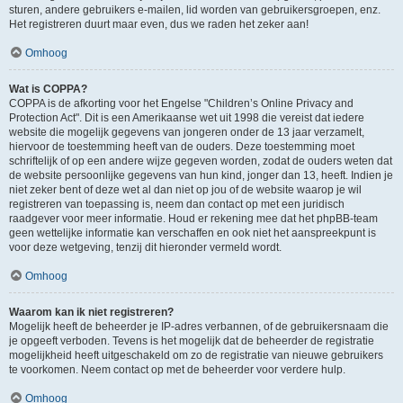
sturen, andere gebruikers e-mailen, lid worden van gebruikersgroepen, enz.
Het registreren duurt maar even, dus we raden het zeker aan!
Omhoog
Wat is COPPA?
COPPA is de afkorting voor het Engelse "Children’s Online Privacy and
Protection Act". Dit is een Amerikaanse wet uit 1998 die vereist dat iedere
website die mogelijk gegevens van jongeren onder de 13 jaar verzamelt,
hiervoor de toestemming heeft van de ouders. Deze toestemming moet
schriftelijk of op een andere wijze gegeven worden, zodat de ouders weten dat
de website persoonlijke gegevens van hun kind, jonger dan 13, heeft. Indien je
niet zeker bent of deze wet al dan niet op jou of de website waarop je wil
registreren van toepassing is, neem dan contact op met een juridisch
raadgever voor meer informatie. Houd er rekening mee dat het phpBB-team
geen wettelijke informatie kan verschaffen en ook niet het aanspreekpunt is
voor deze wetgeving, tenzij dit hieronder vermeld wordt.
Omhoog
Waarom kan ik niet registreren?
Mogelijk heeft de beheerder je IP-adres verbannen, of de gebruikersnaam die
je opgeeft verboden. Tevens is het mogelijk dat de beheerder de registratie
mogelijkheid heeft uitgeschakeld om zo de registratie van nieuwe gebruikers
te voorkomen. Neem contact op met de beheerder voor verdere hulp.
Omhoog