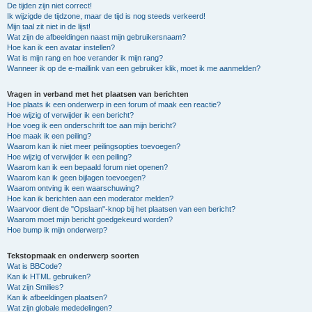
De tijden zijn niet correct!
Ik wijzigde de tijdzone, maar de tijd is nog steeds verkeerd!
Mijn taal zit niet in de lijst!
Wat zijn de afbeeldingen naast mijn gebruikersnaam?
Hoe kan ik een avatar instellen?
Wat is mijn rang en hoe verander ik mijn rang?
Wanneer ik op de e-maillink van een gebruiker klik, moet ik me aanmelden?
Vragen in verband met het plaatsen van berichten
Hoe plaats ik een onderwerp in een forum of maak een reactie?
Hoe wijzig of verwijder ik een bericht?
Hoe voeg ik een onderschrift toe aan mijn bericht?
Hoe maak ik een peiling?
Waarom kan ik niet meer peilingsopties toevoegen?
Hoe wijzig of verwijder ik een peiling?
Waarom kan ik een bepaald forum niet openen?
Waarom kan ik geen bijlagen toevoegen?
Waarom ontving ik een waarschuwing?
Hoe kan ik berichten aan een moderator melden?
Waarvoor dient de "Opslaan"-knop bij het plaatsen van een bericht?
Waarom moet mijn bericht goedgekeurd worden?
Hoe bump ik mijn onderwerp?
Tekstopmaak en onderwerp soorten
Wat is BBCode?
Kan ik HTML gebruiken?
Wat zijn Smilies?
Kan ik afbeeldingen plaatsen?
Wat zijn globale mededelingen?