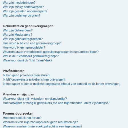
Wat zijn mededelingen?
Wat zijn sticky onderwerpen?
Wat zijn gesloten onderwerpen?
Wat zijn onderwerpiconen?
Gebruikers en gebruikersgroepen
Wat zijn Beheerders?
Wat zijn Moderators?
Wat zijn gebruikersgroepen?
Hoe word ik lid van een gebruikersgroep?
Hoe word ik een groepsleider?
Waarom staan verschillende gebruikersgroepen in een andere kleur?
Wat is de "Standaard gebruikersgroep"?
Waarvoor dient de "Het Team"-link?
Privéberichten
Ik kan geen privéberichten sturen!
Ik blijf ongewenste privéberichten ontvangen!
Ik heb spam of een e-mail met ongepaste inhoud van iemand op dit forum ontvangen!
Vrienden en vijanden
Waarvoor dient mijn vrienden- en vijandenlijst?
Hoe verwijder of voeg ik gebruikers toe aan mijn vrienden- en/of vijandenlijst?
Forums doorzoeken
Hoe doorzoek ik het forum?
Waarom levert mijn zoekopdracht geen resultaten op?
Waarom resulteert mijn zoekopdracht in een lege pagina?