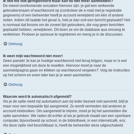
Ik heb me ooit geregistreerd maar kan nu niet meer aanmelden!?
De meest voorkomende oorzaken hiervoor zijn: je gaf een verkeerde
gebruikersnaam of wachtwoord op (controleer de e-mail met je registratie
gegevens) of een beheerder heeft je account verwijderd om één of andere
reden. Indien dit laatste het geval is, heb je dan ooit een bericht geplaatst? Het
is normaal dat forums om de zoveel tijd gebruikers, die nog geen berichten
geplaatst hebben, verwijderen. Dit doen ze om de database qua omvang te
verkleinen. Probeer je opnieuw te registreren en meng je in de discussies.
Omhoog
Ik weet mijn wachtwoord niet meer!
Geen paniek! Je kan je huidige wachtwoord niet terug krijgen, maar er is wel
een mogelijkheid om deze te resetten. Hiervoor moet je naar de
aanmeldpagina gaan en klikken op
wachtwoord vergeten?
. Volg de instructies
op het scherm en even later kan je je weer aanmelden.
Omhoog
Waarom word ik automatisch afgemeld?
Als je de optie
meld mij automatisch aan bij ieder bezoek
niet aanvinkt, blijf je
maar voor een bepaalde tijd aangemeld. Zo wordt vermeden dat anderen je
account misbruiken. Om aangemeld te blijven, moet je bij het aanmelden die
optie aanvinken. We raden dit echter af als je gebruik maakt van een openbare
computer, bijvoorbeeld op school, in de bibliotheek, in een internetcafé, enz.
Als deze optie niet beschikbaar is, heeft de beheerder deze uitgeschakeld.