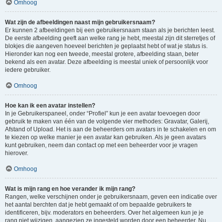
Omhoog
Wat zijn de afbeeldingen naast mijn gebruikersnaam?
Er kunnen 2 afbeeldingen bij een gebruikersnaam staan als je berichten leest.
De eerste afbeelding geeft aan welke rang je hebt, meestal zijn dit sterretjes of
blokjes die aangeven hoeveel berichten je geplaatst hebt of wat je status is.
Hieronder kan nog een tweede, meestal grotere, afbeelding staan, beter
bekend als een avatar. Deze afbeelding is meestal uniek of persoonlijk voor
iedere gebruiker.
Omhoog
Hoe kan ik een avatar instellen?
In je Gebruikerspaneel, onder “Profiel” kun je een avatar toevoegen door
gebruik te maken van één van de volgende vier methodes: Gravatar, Galerij,
Afstand of Upload. Het is aan de beheerders om avatars in te schakelen en om
te kiezen op welke manier je een avatar kan gebruiken. Als je geen avatars
kunt gebruiken, neem dan contact op met een beheerder voor je vragen
hierover.
Omhoog
Wat is mijn rang en hoe verander ik mijn rang?
Rangen, welke verschijnen onder je gebruikersnaam, geven een indicatie over
het aantal berchten dat je hebt gemaakt of om bepaalde gebruikers te
identificeren, bijv. moderators en beheerders. Over het algemeen kun je je
rang niet wijzigen, aangezien ze ingesteld worden door een beheerder. Nu