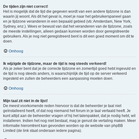
De tijden zijn niet correct!
Het is mogelijk dat de tijd die gegeven wordt van een andere tijdzone is dan
waarin jij woont. Als dit het geval is, moet je naar het gebruikerspaneel gaan
en je tijdzone veranderen in een bepaald gebied (vb: Amsterdam, New York,
Sydney, enz.). Wees er bewust van dat het veranderen van de tijdzone, zoals
de meeste instellingen, alleen gedaan kunnen worden door geregistreerde
gebruikers. Als je nog niet geregistreerd bent is dit een goed moment om dit te
doen.
Omhoog
Ik wijzigde de tijdzone, maar de tijd is nog steeds verkeerd!
Als je zeker bent dat je de correcte tijdzone en zomertijd goed hebt ingevuld en
de tijd is nog steeds anders, is waarschijnlijk de tijd op de server verkeerd
ingesteld en zullen de beheerders een aanpassing moeten doen.
Omhoog
Mijn taal zit niet in de lijst!
De meest voorkomende reden hiervoor is dat de beheerder je taal niet
geïnstalleerd heeft, of dat nog niemand het forum in je taal vertaald heeft. Je
kunt altijd aan de beheerder vragen of hij het talenpakket, dat je nodig hebt, wil
installeren. Indien het nog niet bestaat, mag je gerust de vertaling maken. Meer
informatie hieromtrent kan gevonden worden op de website van phpBB
Limited (de link staat onderaan iedere pagina).