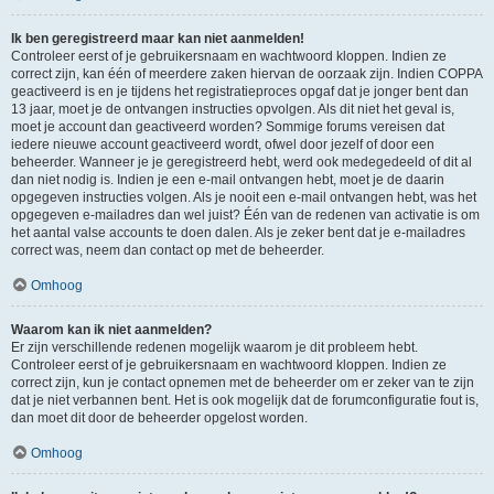
Ik ben geregistreerd maar kan niet aanmelden!
Controleer eerst of je gebruikersnaam en wachtwoord kloppen. Indien ze
correct zijn, kan één of meerdere zaken hiervan de oorzaak zijn. Indien COPPA
geactiveerd is en je tijdens het registratieproces opgaf dat je jonger bent dan
13 jaar, moet je de ontvangen instructies opvolgen. Als dit niet het geval is,
moet je account dan geactiveerd worden? Sommige forums vereisen dat
iedere nieuwe account geactiveerd wordt, ofwel door jezelf of door een
beheerder. Wanneer je je geregistreerd hebt, werd ook medegedeeld of dit al
dan niet nodig is. Indien je een e-mail ontvangen hebt, moet je de daarin
opgegeven instructies volgen. Als je nooit een e-mail ontvangen hebt, was het
opgegeven e-mailadres dan wel juist? Één van de redenen van activatie is om
het aantal valse accounts te doen dalen. Als je zeker bent dat je e-mailadres
correct was, neem dan contact op met de beheerder.
Omhoog
Waarom kan ik niet aanmelden?
Er zijn verschillende redenen mogelijk waarom je dit probleem hebt.
Controleer eerst of je gebruikersnaam en wachtwoord kloppen. Indien ze
correct zijn, kun je contact opnemen met de beheerder om er zeker van te zijn
dat je niet verbannen bent. Het is ook mogelijk dat de forumconfiguratie fout is,
dan moet dit door de beheerder opgelost worden.
Omhoog