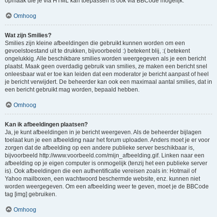
opmaak die je via HTML kan toepassen is ook via BBCode mogelijk.
Omhoog
Wat zijn Smilies?
Smilies zijn kleine afbeeldingen die gebruikt kunnen worden om een
gevoelstoestand uit te drukken, bijvoorbeeld :) betekent blij, :( betekent
ongelukkig. Alle beschikbare smilies worden weergegeven als je een bericht
plaatst. Maak geen overdadig gebruik van smilies, ze maken een bericht snel
onleesbaar wat er toe kan leiden dat een moderator je bericht aanpast of heel
je bericht verwijdert. De beheerder kan ook een maximaal aantal smilies, dat in
een bericht gebruikt mag worden, bepaald hebben.
Omhoog
Kan ik afbeeldingen plaatsen?
Ja, je kunt afbeeldingen in je bericht weergeven. Als de beheerder bijlagen
toelaat kun je een afbeelding naar het forum uploaden. Anders moet je er voor
zorgen dat de afbeelding op een andere publieke server beschikbaar is,
bijvoorbeeld http://www.voorbeeld.com/mijn_afbeelding.gif. Linken naar een
afbeelding op je eigen computer is onmogelijk (tenzij het een publieke server
is). Ook afbeeldingen die een authentificatie vereisen zoals in: Hotmail of
Yahoo mailboxen, een wachtwoord beschermde website, enz. kunnen niet
worden weergegeven. Om een afbeelding weer te geven, moet je de BBCode
tag [img] gebruiken.
Omhoog