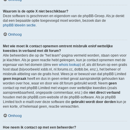
Waarom is de optie X niet beschikbaar?
Deze software is geschreven en eigendom van de phpBB-Groep. Als je denkt
dat een bepaalde optie toegevoegd moet worden, bezoek dan de
phpBB Ideeën sectie
.
Omhoog
Met wie moet ik contact opnemen omtrent misbruik en/of wettelijke
kwesties in verband met dit forum?
Alle beheerders die op de "het team"-pagina vermeld worden, staan open voor
je klachten. Als je geen reactie hebt gekregen, kun je contact opnemen met de
eigenaar van het domein (dmv een
whois lookup
) of, als dit forum op een gratis
host staat (bijvoorbeeld xsbb.nl, nl.forums.cc, dotbb.be, enz.), het beheer of
misbruik-afdeling van de gratis host. Wees je er bewust van dat phpBB Limited
geen inspraak
heeft en dus in geen enkel geval aansprakelijk gehouden kan
worden over hoe, waar en door wie dit forum gebruikt wordt. Neem
geen
contact op met phpBB Limited met vragen over wettelijke kwesties (zoals
aanspreekbaarheid, ongepaste commentaar, enz.) die
niet direct verband
houden met de phpBB.com-website of de phpBB-software. Als je phpBB
Limited toch e-mailt over deze software die
gebruikt wordt door derden
kun je
een korte, of helemaal geen, reactie verwachten.
Omhoog
Hoe neem ik contact op met een beheerder?