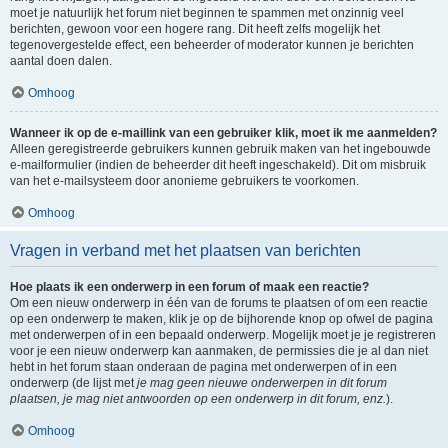
moet je natuurlijk het forum niet beginnen te spammen met onzinnig veel
berichten, gewoon voor een hogere rang. Dit heeft zelfs mogelijk het
tegenovergestelde effect, een beheerder of moderator kunnen je berichten
aantal doen dalen.
Omhoog
Wanneer ik op de e-maillink van een gebruiker klik, moet ik me aanmelden?
Alleen geregistreerde gebruikers kunnen gebruik maken van het ingebouwde
e-mailformulier (indien de beheerder dit heeft ingeschakeld). Dit om misbruik
van het e-mailsysteem door anonieme gebruikers te voorkomen.
Omhoog
Vragen in verband met het plaatsen van berichten
Hoe plaats ik een onderwerp in een forum of maak een reactie?
Om een nieuw onderwerp in één van de forums te plaatsen of om een reactie
op een onderwerp te maken, klik je op de bijhorende knop op ofwel de pagina
met onderwerpen of in een bepaald onderwerp. Mogelijk moet je je registreren
voor je een nieuw onderwerp kan aanmaken, de permissies die je al dan niet
hebt in het forum staan onderaan de pagina met onderwerpen of in een
onderwerp (de lijst met
je mag geen nieuwe onderwerpen in dit forum
plaatsen, je mag niet antwoorden op een onderwerp in dit forum, enz.
).
Omhoog