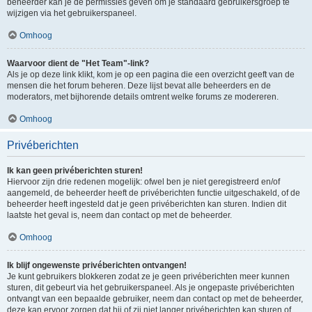
beheerder kan je de permissies geven om je standaard gebruikersgroep te
wijzigen via het gebruikerspaneel.
Omhoog
Waarvoor dient de "Het Team"-link?
Als je op deze link klikt, kom je op een pagina die een overzicht geeft van de
mensen die het forum beheren. Deze lijst bevat alle beheerders en de
moderators, met bijhorende details omtrent welke forums ze modereren.
Omhoog
Privéberichten
Ik kan geen privéberichten sturen!
Hiervoor zijn drie redenen mogelijk: ofwel ben je niet geregistreerd en/of
aangemeld, de beheerder heeft de privéberichten functie uitgeschakeld, of de
beheerder heeft ingesteld dat je geen privéberichten kan sturen. Indien dit
laatste het geval is, neem dan contact op met de beheerder.
Omhoog
Ik blijf ongewenste privéberichten ontvangen!
Je kunt gebruikers blokkeren zodat ze je geen privéberichten meer kunnen
sturen, dit gebeurt via het gebruikerspaneel. Als je ongepaste privéberichten
ontvangt van een bepaalde gebruiker, neem dan contact op met de beheerder,
deze kan ervoor zorgen dat hij of zij niet langer privéberichten kan sturen of