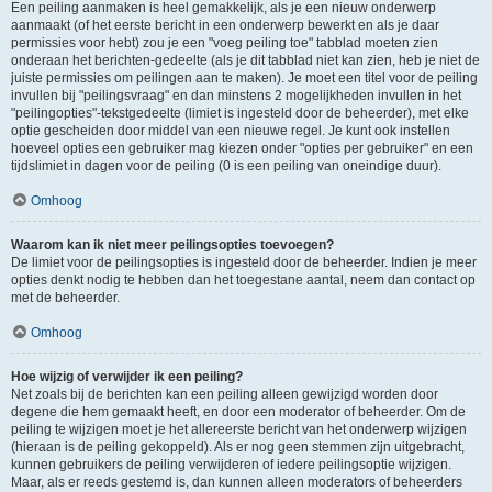
Een peiling aanmaken is heel gemakkelijk, als je een nieuw onderwerp
aanmaakt (of het eerste bericht in een onderwerp bewerkt en als je daar
permissies voor hebt) zou je een "voeg peiling toe" tabblad moeten zien
onderaan het berichten-gedeelte (als je dit tabblad niet kan zien, heb je niet de
juiste permissies om peilingen aan te maken). Je moet een titel voor de peiling
invullen bij "peilingsvraag" en dan minstens 2 mogelijkheden invullen in het
"peilingopties"-tekstgedeelte (limiet is ingesteld door de beheerder), met elke
optie gescheiden door middel van een nieuwe regel. Je kunt ook instellen
hoeveel opties een gebruiker mag kiezen onder "opties per gebruiker" en een
tijdslimiet in dagen voor de peiling (0 is een peiling van oneindige duur).
Omhoog
Waarom kan ik niet meer peilingsopties toevoegen?
De limiet voor de peilingsopties is ingesteld door de beheerder. Indien je meer
opties denkt nodig te hebben dan het toegestane aantal, neem dan contact op
met de beheerder.
Omhoog
Hoe wijzig of verwijder ik een peiling?
Net zoals bij de berichten kan een peiling alleen gewijzigd worden door
degene die hem gemaakt heeft, en door een moderator of beheerder. Om de
peiling te wijzigen moet je het allereerste bericht van het onderwerp wijzigen
(hieraan is de peiling gekoppeld). Als er nog geen stemmen zijn uitgebracht,
kunnen gebruikers de peiling verwijderen of iedere peilingsoptie wijzigen.
Maar, als er reeds gestemd is, dan kunnen alleen moderators of beheerders