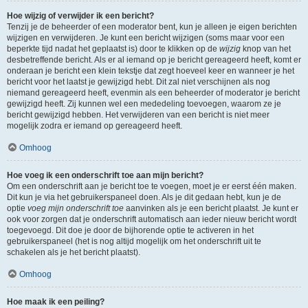
Hoe wijzig of verwijder ik een bericht?
Tenzij je de beheerder of een moderator bent, kun je alleen je eigen berichten
wijzigen en verwijderen. Je kunt een bericht wijzigen (soms maar voor een
beperkte tijd nadat het geplaatst is) door te klikken op de
wijzig
knop van het
desbetreffende bericht. Als er al iemand op je bericht gereageerd heeft, komt er
onderaan je bericht een klein tekstje dat zegt hoeveel keer en wanneer je het
bericht voor het laatst je gewijzigd hebt. Dit zal niet verschijnen als nog
niemand gereageerd heeft, evenmin als een beheerder of moderator je bericht
gewijzigd heeft. Zij kunnen wel een mededeling toevoegen, waarom ze je
bericht gewijzigd hebben. Het verwijderen van een bericht is niet meer
mogelijk zodra er iemand op gereageerd heeft.
Omhoog
Hoe voeg ik een onderschrift toe aan mijn bericht?
Om een onderschrift aan je bericht toe te voegen, moet je er eerst één maken.
Dit kun je via het gebruikerspaneel doen. Als je dit gedaan hebt, kun je de
optie
voeg mijn onderschrift toe
aanvinken als je een bericht plaatst. Je kunt er
ook voor zorgen dat je onderschrift automatisch aan ieder nieuw bericht wordt
toegevoegd. Dit doe je door de bijhorende optie te activeren in het
gebruikerspaneel (het is nog altijd mogelijk om het onderschrift uit te
schakelen als je het bericht plaatst).
Omhoog
Hoe maak ik een peiling?