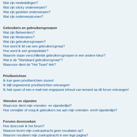
Wat zijn mededelingen?
Wat zijn sticky onderwerpen?
Wat zijn gesloten onderwerpen?
Wat zijn onderwerpiconen?
Gebruikers en gebruikersgroepen
Wat zijn Beheerders?
Wat zijn Moderators?
Wat zijn gebruikersgroepen?
Hoe word ik lid van een gebruikersgroep?
Hoe word ik een groepsleider?
Waarom staan verschillende gebruikersgroepen in een andere kleur?
Wat is de "Standaard gebruikersgroep"?
Waarvoor dient de "Het Team"-link?
Privéberichten
Ik kan geen privéberichten sturen!
Ik blijf ongewenste privéberichten ontvangen!
Ik heb spam of een e-mail met ongepaste inhoud van iemand op dit forum ontvangen!
Vrienden en vijanden
Waarvoor dient mijn vrienden- en vijandenlijst?
Hoe verwijder of voeg ik gebruikers toe aan mijn vrienden- en/of vijandenlijst?
Forums doorzoeken
Hoe doorzoek ik het forum?
Waarom levert mijn zoekopdracht geen resultaten op?
Waarom resulteert mijn zoekopdracht in een lege pagina?