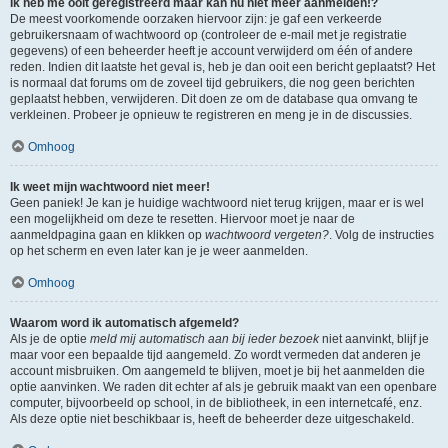
Ik heb me ooit geregistreerd maar kan nu niet meer aanmelden!?
De meest voorkomende oorzaken hiervoor zijn: je gaf een verkeerde
gebruikersnaam of wachtwoord op (controleer de e-mail met je registratie
gegevens) of een beheerder heeft je account verwijderd om één of andere
reden. Indien dit laatste het geval is, heb je dan ooit een bericht geplaatst? Het
is normaal dat forums om de zoveel tijd gebruikers, die nog geen berichten
geplaatst hebben, verwijderen. Dit doen ze om de database qua omvang te
verkleinen. Probeer je opnieuw te registreren en meng je in de discussies.
Omhoog
Ik weet mijn wachtwoord niet meer!
Geen paniek! Je kan je huidige wachtwoord niet terug krijgen, maar er is wel
een mogelijkheid om deze te resetten. Hiervoor moet je naar de
aanmeldpagina gaan en klikken op
wachtwoord vergeten?
. Volg de instructies
op het scherm en even later kan je je weer aanmelden.
Omhoog
Waarom word ik automatisch afgemeld?
Als je de optie
meld mij automatisch aan bij ieder bezoek
niet aanvinkt, blijf je
maar voor een bepaalde tijd aangemeld. Zo wordt vermeden dat anderen je
account misbruiken. Om aangemeld te blijven, moet je bij het aanmelden die
optie aanvinken. We raden dit echter af als je gebruik maakt van een openbare
computer, bijvoorbeeld op school, in de bibliotheek, in een internetcafé, enz.
Als deze optie niet beschikbaar is, heeft de beheerder deze uitgeschakeld.