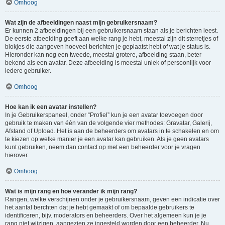
Omhoog
Wat zijn de afbeeldingen naast mijn gebruikersnaam?
Er kunnen 2 afbeeldingen bij een gebruikersnaam staan als je berichten leest.
De eerste afbeelding geeft aan welke rang je hebt, meestal zijn dit sterretjes of
blokjes die aangeven hoeveel berichten je geplaatst hebt of wat je status is.
Hieronder kan nog een tweede, meestal grotere, afbeelding staan, beter
bekend als een avatar. Deze afbeelding is meestal uniek of persoonlijk voor
iedere gebruiker.
Omhoog
Hoe kan ik een avatar instellen?
In je Gebruikerspaneel, onder “Profiel” kun je een avatar toevoegen door
gebruik te maken van één van de volgende vier methodes: Gravatar, Galerij,
Afstand of Upload. Het is aan de beheerders om avatars in te schakelen en om
te kiezen op welke manier je een avatar kan gebruiken. Als je geen avatars
kunt gebruiken, neem dan contact op met een beheerder voor je vragen
hierover.
Omhoog
Wat is mijn rang en hoe verander ik mijn rang?
Rangen, welke verschijnen onder je gebruikersnaam, geven een indicatie over
het aantal berchten dat je hebt gemaakt of om bepaalde gebruikers te
identificeren, bijv. moderators en beheerders. Over het algemeen kun je je
rang niet wijzigen, aangezien ze ingesteld worden door een beheerder. Nu