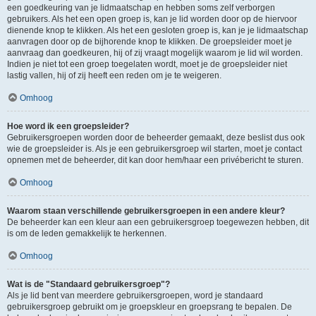
een goedkeuring van je lidmaatschap en hebben soms zelf verborgen
gebruikers. Als het een open groep is, kan je lid worden door op de hiervoor
dienende knop te klikken. Als het een gesloten groep is, kan je je lidmaatschap
aanvragen door op de bijhorende knop te klikken. De groepsleider moet je
aanvraag dan goedkeuren, hij of zij vraagt mogelijk waarom je lid wil worden.
Indien je niet tot een groep toegelaten wordt, moet je de groepsleider niet
lastig vallen, hij of zij heeft een reden om je te weigeren.
Omhoog
Hoe word ik een groepsleider?
Gebruikersgroepen worden door de beheerder gemaakt, deze beslist dus ook
wie de groepsleider is. Als je een gebruikersgroep wil starten, moet je contact
opnemen met de beheerder, dit kan door hem/haar een privébericht te sturen.
Omhoog
Waarom staan verschillende gebruikersgroepen in een andere kleur?
De beheerder kan een kleur aan een gebruikersgroep toegewezen hebben, dit
is om de leden gemakkelijk te herkennen.
Omhoog
Wat is de "Standaard gebruikersgroep"?
Als je lid bent van meerdere gebruikersgroepen, word je standaard
gebruikersgroep gebruikt om je groepskleur en groepsrang te bepalen. De