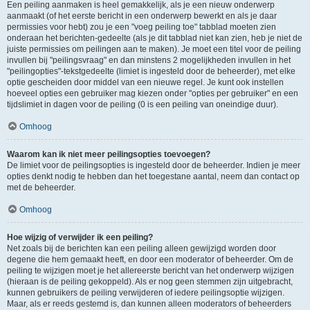
Een peiling aanmaken is heel gemakkelijk, als je een nieuw onderwerp
aanmaakt (of het eerste bericht in een onderwerp bewerkt en als je daar
permissies voor hebt) zou je een "voeg peiling toe" tabblad moeten zien
onderaan het berichten-gedeelte (als je dit tabblad niet kan zien, heb je niet de
juiste permissies om peilingen aan te maken). Je moet een titel voor de peiling
invullen bij "peilingsvraag" en dan minstens 2 mogelijkheden invullen in het
"peilingopties"-tekstgedeelte (limiet is ingesteld door de beheerder), met elke
optie gescheiden door middel van een nieuwe regel. Je kunt ook instellen
hoeveel opties een gebruiker mag kiezen onder "opties per gebruiker" en een
tijdslimiet in dagen voor de peiling (0 is een peiling van oneindige duur).
Omhoog
Waarom kan ik niet meer peilingsopties toevoegen?
De limiet voor de peilingsopties is ingesteld door de beheerder. Indien je meer
opties denkt nodig te hebben dan het toegestane aantal, neem dan contact op
met de beheerder.
Omhoog
Hoe wijzig of verwijder ik een peiling?
Net zoals bij de berichten kan een peiling alleen gewijzigd worden door
degene die hem gemaakt heeft, en door een moderator of beheerder. Om de
peiling te wijzigen moet je het allereerste bericht van het onderwerp wijzigen
(hieraan is de peiling gekoppeld). Als er nog geen stemmen zijn uitgebracht,
kunnen gebruikers de peiling verwijderen of iedere peilingsoptie wijzigen.
Maar, als er reeds gestemd is, dan kunnen alleen moderators of beheerders