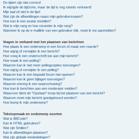
De tijden zijn niet correct!
Ik wijzigde de tijdzone, maar de tijd is nog steeds verkeerd!
Mijn taal zit niet in de lijst!
Wat zijn de afbeeldingen naast mijn gebruikersnaam?
Hoe kan ik een avatar instellen?
Wat is mijn rang en hoe verander ik mijn rang?
Wanneer ik op de e-maillink van een gebruiker klik, moet ik me aanmelden?
Vragen in verband met het plaatsen van berichten
Hoe plaats ik een onderwerp in een forum of maak een reactie?
Hoe wijzig of verwijder ik een bericht?
Hoe voeg ik een onderschrift toe aan mijn bericht?
Hoe maak ik een peiling?
Waarom kan ik niet meer peilingsopties toevoegen?
Hoe wijzig of verwijder ik een peiling?
Waarom kan ik een bepaald forum niet openen?
Waarom kan ik geen bijlagen toevoegen?
Waarom ontving ik een waarschuwing?
Hoe kan ik berichten aan een moderator melden?
Waarvoor dient de "Opslaan"-knop bij het plaatsen van een bericht?
Waarom moet mijn bericht goedgekeurd worden?
Hoe bump ik mijn onderwerp?
Tekstopmaak en onderwerp soorten
Wat is BBCode?
Kan ik HTML gebruiken?
Wat zijn Smilies?
Kan ik afbeeldingen plaatsen?
Wat zijn globale mededelingen?