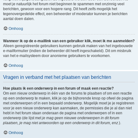
moet je natuurlijk het forum niet beginnen te spammen met onzinnig veel
berichten, gewoon voor een hogere rang. Dit heeft zelfs mogelijk het
tegenovergestelde effect, een beheerder of moderator kunnen je berichten
aantal doen dalen.
Omhoog
Wanneer ik op de e-maillink van een gebruiker klik, moet ik me aanmelden?
Alleen geregistreerde gebruikers kunnen gebruik maken van het ingebouwde
e-mailformulier (indien de beheerder dit heeft ingeschakeld). Dit om misbruik
van het e-mailsysteem door anonieme gebruikers te voorkomen.
Omhoog
Vragen in verband met het plaatsen van berichten
Hoe plaats ik een onderwerp in een forum of maak een reactie?
Om een nieuw onderwerp in één van de forums te plaatsen of om een reactie
op een onderwerp te maken, klik je op de bijhorende knop op ofwel de pagina
met onderwerpen of in een bepaald onderwerp. Mogelijk moet je je registreren
voor je een nieuw onderwerp kan aanmaken, de permissies die je al dan niet
hebt in het forum staan onderaan de pagina met onderwerpen of in een
onderwerp (de lijst met
je mag geen nieuwe onderwerpen in dit forum
plaatsen, je mag niet antwoorden op een onderwerp in dit forum, enz.
).
Omhoog