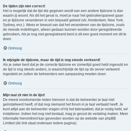
De tijden zijn niet correct!
Het is mogelijk dat de tijd die gegeven wordt van een andere tijdzone is dan
waarin jij woont. Als dit het geval is, moet je naar het gebruikerspaneel gaan
en je tijdzone veranderen in een bepaald gebied (vb: Amsterdam, New York,
Sydney, enz.). Wees er bewust van dat het veranderen van de tijdzone, zoals
de meeste instellingen, alleen gedaan kunnen worden door geregistreerde
gebruikers. Als je nog niet geregistreerd bent is dit een goed moment om dit te
doen.
Omhoog
Ik wijzigde de tijdzone, maar de tijd is nog steeds verkeerd!
Als je zeker bent dat je de correcte tijdzone en zomertijd goed hebt ingevuld en
de tijd is nog steeds anders, is waarschijnlijk de tijd op de server verkeerd
ingesteld en zullen de beheerders een aanpassing moeten doen.
Omhoog
Mijn taal zit niet in de lijst!
De meest voorkomende reden hiervoor is dat de beheerder je taal niet
geïnstalleerd heeft, of dat nog niemand het forum in je taal vertaald heeft. Je
kunt altijd aan de beheerder vragen of hij het talenpakket, dat je nodig hebt, wil
installeren. Indien het nog niet bestaat, mag je gerust de vertaling maken. Meer
informatie hieromtrent kan gevonden worden op de website van phpBB
Limited (de link staat onderaan iedere pagina).