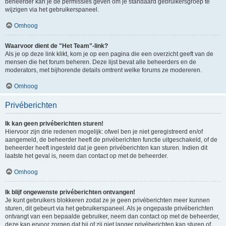
beheerder kan je de permissies geven om je standaard gebruikersgroep te
wijzigen via het gebruikerspaneel.
Omhoog
Waarvoor dient de "Het Team"-link?
Als je op deze link klikt, kom je op een pagina die een overzicht geeft van de
mensen die het forum beheren. Deze lijst bevat alle beheerders en de
moderators, met bijhorende details omtrent welke forums ze modereren.
Omhoog
Privéberichten
Ik kan geen privéberichten sturen!
Hiervoor zijn drie redenen mogelijk: ofwel ben je niet geregistreerd en/of
aangemeld, de beheerder heeft de privéberichten functie uitgeschakeld, of de
beheerder heeft ingesteld dat je geen privéberichten kan sturen. Indien dit
laatste het geval is, neem dan contact op met de beheerder.
Omhoog
Ik blijf ongewenste privéberichten ontvangen!
Je kunt gebruikers blokkeren zodat ze je geen privéberichten meer kunnen
sturen, dit gebeurt via het gebruikerspaneel. Als je ongepaste privéberichten
ontvangt van een bepaalde gebruiker, neem dan contact op met de beheerder,
deze kan ervoor zorgen dat hij of zij niet langer privéberichten kan sturen of