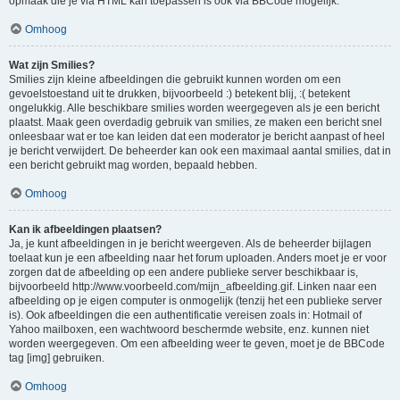
opmaak die je via HTML kan toepassen is ook via BBCode mogelijk.
Omhoog
Wat zijn Smilies?
Smilies zijn kleine afbeeldingen die gebruikt kunnen worden om een
gevoelstoestand uit te drukken, bijvoorbeeld :) betekent blij, :( betekent
ongelukkig. Alle beschikbare smilies worden weergegeven als je een bericht
plaatst. Maak geen overdadig gebruik van smilies, ze maken een bericht snel
onleesbaar wat er toe kan leiden dat een moderator je bericht aanpast of heel
je bericht verwijdert. De beheerder kan ook een maximaal aantal smilies, dat in
een bericht gebruikt mag worden, bepaald hebben.
Omhoog
Kan ik afbeeldingen plaatsen?
Ja, je kunt afbeeldingen in je bericht weergeven. Als de beheerder bijlagen
toelaat kun je een afbeelding naar het forum uploaden. Anders moet je er voor
zorgen dat de afbeelding op een andere publieke server beschikbaar is,
bijvoorbeeld http://www.voorbeeld.com/mijn_afbeelding.gif. Linken naar een
afbeelding op je eigen computer is onmogelijk (tenzij het een publieke server
is). Ook afbeeldingen die een authentificatie vereisen zoals in: Hotmail of
Yahoo mailboxen, een wachtwoord beschermde website, enz. kunnen niet
worden weergegeven. Om een afbeelding weer te geven, moet je de BBCode
tag [img] gebruiken.
Omhoog