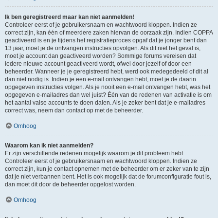
Ik ben geregistreerd maar kan niet aanmelden!
Controleer eerst of je gebruikersnaam en wachtwoord kloppen. Indien ze
correct zijn, kan één of meerdere zaken hiervan de oorzaak zijn. Indien COPPA
geactiveerd is en je tijdens het registratieproces opgaf dat je jonger bent dan
13 jaar, moet je de ontvangen instructies opvolgen. Als dit niet het geval is,
moet je account dan geactiveerd worden? Sommige forums vereisen dat
iedere nieuwe account geactiveerd wordt, ofwel door jezelf of door een
beheerder. Wanneer je je geregistreerd hebt, werd ook medegedeeld of dit al
dan niet nodig is. Indien je een e-mail ontvangen hebt, moet je de daarin
opgegeven instructies volgen. Als je nooit een e-mail ontvangen hebt, was het
opgegeven e-mailadres dan wel juist? Één van de redenen van activatie is om
het aantal valse accounts te doen dalen. Als je zeker bent dat je e-mailadres
correct was, neem dan contact op met de beheerder.
Omhoog
Waarom kan ik niet aanmelden?
Er zijn verschillende redenen mogelijk waarom je dit probleem hebt.
Controleer eerst of je gebruikersnaam en wachtwoord kloppen. Indien ze
correct zijn, kun je contact opnemen met de beheerder om er zeker van te zijn
dat je niet verbannen bent. Het is ook mogelijk dat de forumconfiguratie fout is,
dan moet dit door de beheerder opgelost worden.
Omhoog