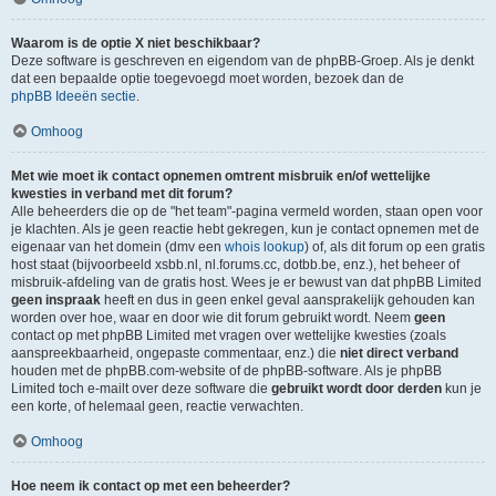
Waarom is de optie X niet beschikbaar?
Deze software is geschreven en eigendom van de phpBB-Groep. Als je denkt
dat een bepaalde optie toegevoegd moet worden, bezoek dan de
phpBB Ideeën sectie
.
Omhoog
Met wie moet ik contact opnemen omtrent misbruik en/of wettelijke
kwesties in verband met dit forum?
Alle beheerders die op de "het team"-pagina vermeld worden, staan open voor
je klachten. Als je geen reactie hebt gekregen, kun je contact opnemen met de
eigenaar van het domein (dmv een
whois lookup
) of, als dit forum op een gratis
host staat (bijvoorbeeld xsbb.nl, nl.forums.cc, dotbb.be, enz.), het beheer of
misbruik-afdeling van de gratis host. Wees je er bewust van dat phpBB Limited
geen inspraak
heeft en dus in geen enkel geval aansprakelijk gehouden kan
worden over hoe, waar en door wie dit forum gebruikt wordt. Neem
geen
contact op met phpBB Limited met vragen over wettelijke kwesties (zoals
aanspreekbaarheid, ongepaste commentaar, enz.) die
niet direct verband
houden met de phpBB.com-website of de phpBB-software. Als je phpBB
Limited toch e-mailt over deze software die
gebruikt wordt door derden
kun je
een korte, of helemaal geen, reactie verwachten.
Omhoog
Hoe neem ik contact op met een beheerder?