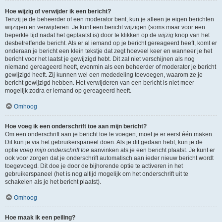
Hoe wijzig of verwijder ik een bericht?
Tenzij je de beheerder of een moderator bent, kun je alleen je eigen berichten
wijzigen en verwijderen. Je kunt een bericht wijzigen (soms maar voor een
beperkte tijd nadat het geplaatst is) door te klikken op de
wijzig
knop van het
desbetreffende bericht. Als er al iemand op je bericht gereageerd heeft, komt er
onderaan je bericht een klein tekstje dat zegt hoeveel keer en wanneer je het
bericht voor het laatst je gewijzigd hebt. Dit zal niet verschijnen als nog
niemand gereageerd heeft, evenmin als een beheerder of moderator je bericht
gewijzigd heeft. Zij kunnen wel een mededeling toevoegen, waarom ze je
bericht gewijzigd hebben. Het verwijderen van een bericht is niet meer
mogelijk zodra er iemand op gereageerd heeft.
Omhoog
Hoe voeg ik een onderschrift toe aan mijn bericht?
Om een onderschrift aan je bericht toe te voegen, moet je er eerst één maken.
Dit kun je via het gebruikerspaneel doen. Als je dit gedaan hebt, kun je de
optie
voeg mijn onderschrift toe
aanvinken als je een bericht plaatst. Je kunt er
ook voor zorgen dat je onderschrift automatisch aan ieder nieuw bericht wordt
toegevoegd. Dit doe je door de bijhorende optie te activeren in het
gebruikerspaneel (het is nog altijd mogelijk om het onderschrift uit te
schakelen als je het bericht plaatst).
Omhoog
Hoe maak ik een peiling?