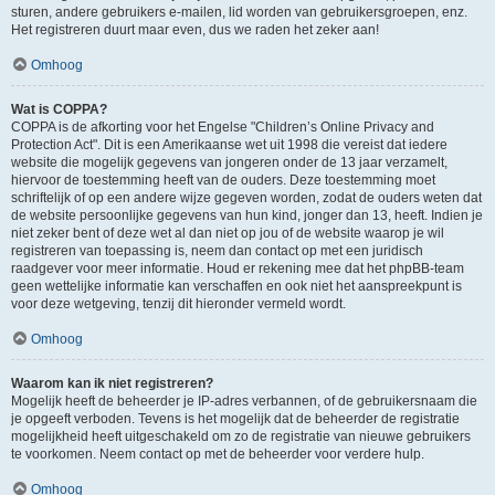
sturen, andere gebruikers e-mailen, lid worden van gebruikersgroepen, enz.
Het registreren duurt maar even, dus we raden het zeker aan!
Omhoog
Wat is COPPA?
COPPA is de afkorting voor het Engelse "Children’s Online Privacy and
Protection Act". Dit is een Amerikaanse wet uit 1998 die vereist dat iedere
website die mogelijk gegevens van jongeren onder de 13 jaar verzamelt,
hiervoor de toestemming heeft van de ouders. Deze toestemming moet
schriftelijk of op een andere wijze gegeven worden, zodat de ouders weten dat
de website persoonlijke gegevens van hun kind, jonger dan 13, heeft. Indien je
niet zeker bent of deze wet al dan niet op jou of de website waarop je wil
registreren van toepassing is, neem dan contact op met een juridisch
raadgever voor meer informatie. Houd er rekening mee dat het phpBB-team
geen wettelijke informatie kan verschaffen en ook niet het aanspreekpunt is
voor deze wetgeving, tenzij dit hieronder vermeld wordt.
Omhoog
Waarom kan ik niet registreren?
Mogelijk heeft de beheerder je IP-adres verbannen, of de gebruikersnaam die
je opgeeft verboden. Tevens is het mogelijk dat de beheerder de registratie
mogelijkheid heeft uitgeschakeld om zo de registratie van nieuwe gebruikers
te voorkomen. Neem contact op met de beheerder voor verdere hulp.
Omhoog