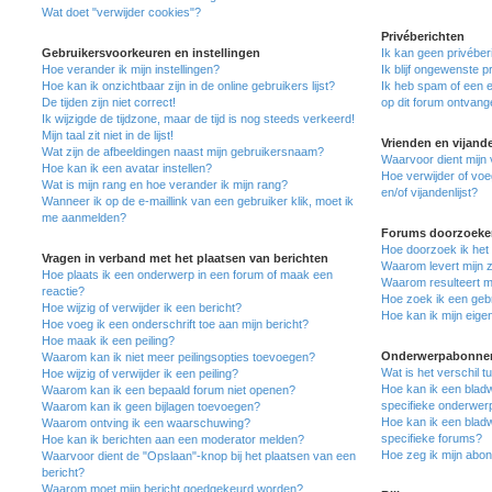
Wat doet "verwijder cookies"?
Privéberichten
Gebruikersvoorkeuren en instellingen
Ik kan geen privéber
Hoe verander ik mijn instellingen?
Ik blijf ongewenste 
Hoe kan ik onzichtbaar zijn in de online gebruikers lijst?
Ik heb spam of een 
De tijden zijn niet correct!
op dit forum ontvang
Ik wijzigde de tijdzone, maar de tijd is nog steeds verkeerd!
Mijn taal zit niet in de lijst!
Vrienden en vijand
Wat zijn de afbeeldingen naast mijn gebruikersnaam?
Waarvoor dient mijn v
Hoe kan ik een avatar instellen?
Hoe verwijder of voe
Wat is mijn rang en hoe verander ik mijn rang?
en/of vijandenlijst?
Wanneer ik op de e-maillink van een gebruiker klik, moet ik
me aanmelden?
Forums doorzoeke
Hoe doorzoek ik het
Vragen in verband met het plaatsen van berichten
Waarom levert mijn 
Hoe plaats ik een onderwerp in een forum of maak een
Waarom resulteert mi
reactie?
Hoe zoek ik een geb
Hoe wijzig of verwijder ik een bericht?
Hoe kan ik mijn eig
Hoe voeg ik een onderschrift toe aan mijn bericht?
Hoe maak ik een peiling?
Onderwerpabonnem
Waarom kan ik niet meer peilingsopties toevoegen?
Wat is het verschil 
Hoe wijzig of verwijder ik een peiling?
Hoe kan ik een bladw
Waarom kan ik een bepaald forum niet openen?
specifieke onderwer
Waarom kan ik geen bijlagen toevoegen?
Hoe kan ik een bladw
Waarom ontving ik een waarschuwing?
specifieke forums?
Hoe kan ik berichten aan een moderator melden?
Hoe zeg ik mijn abo
Waarvoor dient de "Opslaan"-knop bij het plaatsen van een
bericht?
Waarom moet mijn bericht goedgekeurd worden?