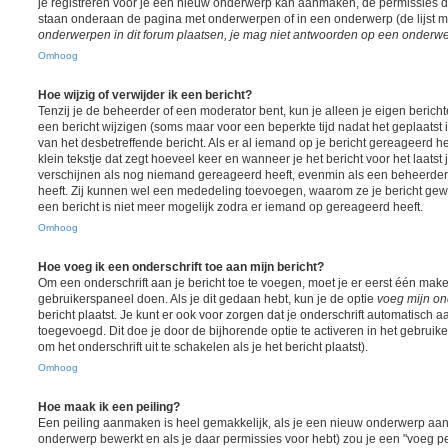
je registreren voor je een nieuw onderwerp kan aanmaken, de permissies die
staan onderaan de pagina met onderwerpen of in een onderwerp (de lijst 
onderwerpen in dit forum plaatsen, je mag niet antwoorden op een onderwerp
Omhoog
Hoe wijzig of verwijder ik een bericht?
Tenzij je de beheerder of een moderator bent, kun je alleen je eigen berich
een bericht wijzigen (soms maar voor een beperkte tijd nadat het geplaatst i
van het desbetreffende bericht. Als er al iemand op je bericht gereageerd he
klein tekstje dat zegt hoeveel keer en wanneer je het bericht voor het laatst j
verschijnen als nog niemand gereageerd heeft, evenmin als een beheerder 
heeft. Zij kunnen wel een mededeling toevoegen, waarom ze je bericht gew
een bericht is niet meer mogelijk zodra er iemand op gereageerd heeft.
Omhoog
Hoe voeg ik een onderschrift toe aan mijn bericht?
Om een onderschrift aan je bericht toe te voegen, moet je er eerst één maken
gebruikerspaneel doen. Als je dit gedaan hebt, kun je de optie
voeg mijn ond
bericht plaatst. Je kunt er ook voor zorgen dat je onderschrift automatisch a
toegevoegd. Dit doe je door de bijhorende optie te activeren in het gebruiker
om het onderschrift uit te schakelen als je het bericht plaatst).
Omhoog
Hoe maak ik een peiling?
Een peiling aanmaken is heel gemakkelijk, als je een nieuw onderwerp aanm
onderwerp bewerkt en als je daar permissies voor hebt) zou je een "voeg pe