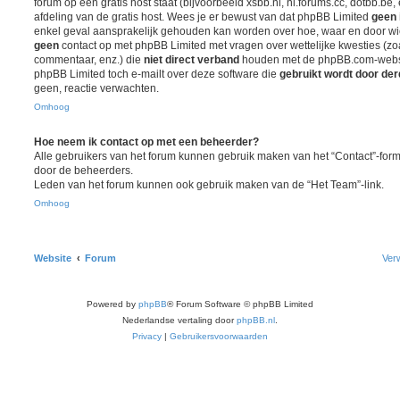
forum op een gratis host staat (bijvoorbeeld xsbb.nl, nl.forums.cc, dotbb.be, 
afdeling van de gratis host. Wees je er bewust van dat phpBB Limited
geen 
enkel geval aansprakelijk gehouden kan worden over hoe, waar en door wie
geen
contact op met phpBB Limited met vragen over wettelijke kwesties (z
commentaar, enz.) die
niet direct verband
houden met de phpBB.com-websit
phpBB Limited toch e-mailt over deze software die
gebruikt wordt door de
geen, reactie verwachten.
Omhoog
Hoe neem ik contact op met een beheerder?
Alle gebruikers van het forum kunnen gebruik maken van het “Contact”-formu
door de beheerders.
Leden van het forum kunnen ook gebruik maken van de “Het Team”-link.
Omhoog
Website
Forum
Verw
Powered by
phpBB
® Forum Software © phpBB Limited
Nederlandse vertaling door
phpBB.nl
.
Privacy
|
Gebruikersvoorwaarden