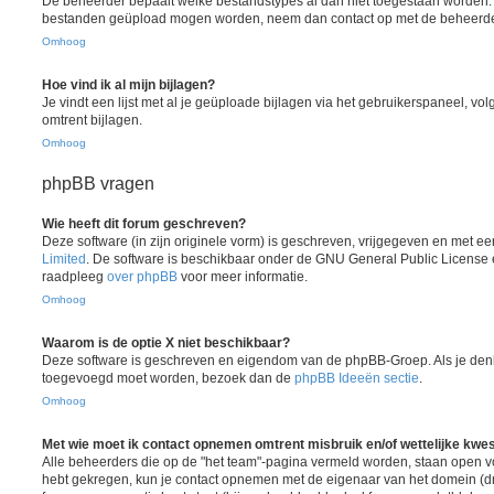
De beheerder bepaalt welke bestandstypes al dan niet toegestaan worden. A
bestanden geüpload mogen worden, neem dan contact op met de beheerder 
Omhoog
Hoe vind ik al mijn bijlagen?
Je vindt een lijst met al je geüploade bijlagen via het gebruikerspaneel, vol
omtrent bijlagen.
Omhoog
phpBB vragen
Wie heeft dit forum geschreven?
Deze software (in zijn originele vorm) is geschreven, vrijgegeven en met 
Limited
. De software is beschikbaar onder de GNU General Public License 
raadpleeg
over phpBB
voor meer informatie.
Omhoog
Waarom is de optie X niet beschikbaar?
Deze software is geschreven en eigendom van de phpBB-Groep. Als je denk
toegevoegd moet worden, bezoek dan de
phpBB Ideeën sectie
.
Omhoog
Met wie moet ik contact opnemen omtrent misbruik en/of wettelijke kwes
Alle beheerders die op de "het team"-pagina vermeld worden, staan open voo
hebt gekregen, kun je contact opnemen met de eigenaar van het domein (