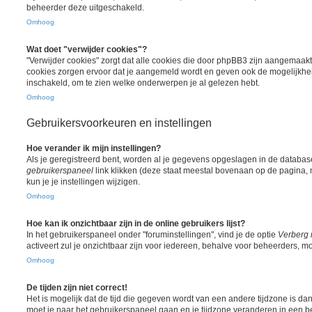
beheerder deze uitgeschakeld.
Omhoog
Wat doet "verwijder cookies"?
"Verwijder cookies" zorgt dat alle cookies die door phpBB3 zijn aangemaak
cookies zorgen ervoor dat je aangemeld wordt en geven ook de mogelijkheid
inschakeld, om te zien welke onderwerpen je al gelezen hebt.
Omhoog
Gebruikersvoorkeuren en instellingen
Hoe verander ik mijn instellingen?
Als je geregistreerd bent, worden al je gegevens opgeslagen in de databas
gebruikerspaneel
link klikken (deze staat meestal bovenaan op de pagina, m
kun je je instellingen wijzigen.
Omhoog
Hoe kan ik onzichtbaar zijn in de online gebruikers lijst?
In het gebruikerspaneel onder "foruminstellingen", vind je de optie
Verberg 
activeert zul je onzichtbaar zijn voor iedereen, behalve voor beheerders, mo
Omhoog
De tijden zijn niet correct!
Het is mogelijk dat de tijd die gegeven wordt van een andere tijdzone is dan w
moet je naar het gebruikerspaneel gaan en je tijdzone veranderen in een