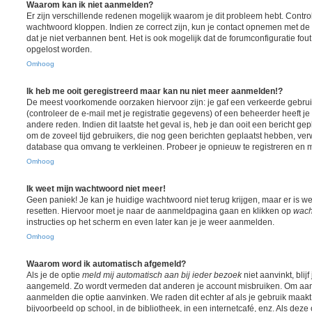
Waarom kan ik niet aanmelden?
Er zijn verschillende redenen mogelijk waarom je dit probleem hebt. Contro
wachtwoord kloppen. Indien ze correct zijn, kun je contact opnemen met de 
dat je niet verbannen bent. Het is ook mogelijk dat de forumconfiguratie fou
opgelost worden.
Omhoog
Ik heb me ooit geregistreerd maar kan nu niet meer aanmelden!?
De meest voorkomende oorzaken hiervoor zijn: je gaf een verkeerde gebr
(controleer de e-mail met je registratie gegevens) of een beheerder heeft j
andere reden. Indien dit laatste het geval is, heb je dan ooit een bericht ge
om de zoveel tijd gebruikers, die nog geen berichten geplaatst hebben, ver
database qua omvang te verkleinen. Probeer je opnieuw te registreren en m
Omhoog
Ik weet mijn wachtwoord niet meer!
Geen paniek! Je kan je huidige wachtwoord niet terug krijgen, maar er is w
resetten. Hiervoor moet je naar de aanmeldpagina gaan en klikken op
wach
instructies op het scherm en even later kan je je weer aanmelden.
Omhoog
Waarom word ik automatisch afgemeld?
Als je de optie
meld mij automatisch aan bij ieder bezoek
niet aanvinkt, blij
aangemeld. Zo wordt vermeden dat anderen je account misbruiken. Om aange
aanmelden die optie aanvinken. We raden dit echter af als je gebruik maa
bijvoorbeeld op school, in de bibliotheek, in een internetcafé, enz. Als deze 