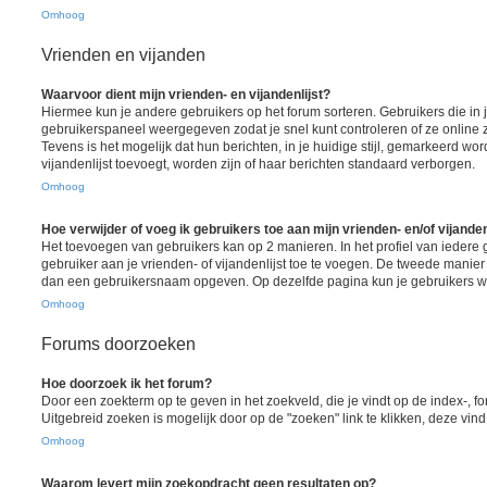
Omhoog
Vrienden en vijanden
Waarvoor dient mijn vrienden- en vijandenlijst?
Hiermee kun je andere gebruikers op het forum sorteren. Gebruikers die in j
gebruikerspaneel weergegeven zodat je snel kunt controleren of ze online zij
Tevens is het mogelijk dat hun berichten, in je huidige stijl, gemarkeerd wor
vijandenlijst toevoegt, worden zijn of haar berichten standaard verborgen.
Omhoog
Hoe verwijder of voeg ik gebruikers toe aan mijn vrienden- en/of vijanden
Het toevoegen van gebruikers kan op 2 manieren. In het profiel van iedere 
gebruiker aan je vrienden- of vijandenlijst toe te voegen. De tweede manier 
dan een gebruikersnaam opgeven. Op dezelfde pagina kun je gebruikers wee
Omhoog
Forums doorzoeken
Hoe doorzoek ik het forum?
Door een zoekterm op te geven in het zoekveld, die je vindt op de index-, 
Uitgebreid zoeken is mogelijk door op de "zoeken" link te klikken, deze vind
Omhoog
Waarom levert mijn zoekopdracht geen resultaten op?