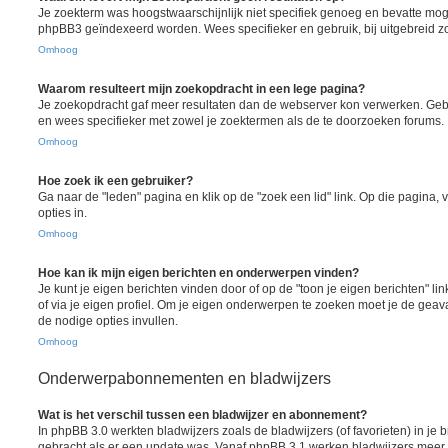
Je zoekterm was hoogstwaarschijnlijk niet specifiek genoeg en bevatte moge
phpBB3 geïndexeerd worden. Wees specifieker en gebruik, bij uitgebreid z
Omhoog
Waarom resulteert mijn zoekopdracht in een lege pagina?
Je zoekopdracht gaf meer resultaten dan de webserver kon verwerken. Ge
en wees specifieker met zowel je zoektermen als de te doorzoeken forums.
Omhoog
Hoe zoek ik een gebruiker?
Ga naar de "leden" pagina en klik op de "zoek een lid" link. Op die pagina, 
opties in.
Omhoog
Hoe kan ik mijn eigen berichten en onderwerpen vinden?
Je kunt je eigen berichten vinden door of op de "toon je eigen berichten" lin
of via je eigen profiel. Om je eigen onderwerpen te zoeken moet je de gea
de nodige opties invullen.
Omhoog
Onderwerpabonnementen en bladwijzers
Wat is het verschil tussen een bladwijzer en abonnement?
In phpBB 3.0 werkten bladwijzers zoals de bladwijzers (of favorieten) in je 
gebracht als er een update was. Vanaf phpBB 3.1 werken bladwijzers mee