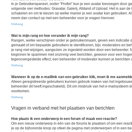
In je Gebruikerspaneel, onder “Profiel” kun je een avatar toevoegen door 
volgende vier methodes: Gravatar, Galerij, Afstand of Upload. Het is aan de
schakelen en om te kiezen op welke manier je een avatar kan gebruiken. Al
neem dan contact op met een beheerder voor je vragen hierover.
Omhoog
Wat is mijn rang en hoe verander ik mijn rang?
Rangen, welke verschijnen onder je gebruikersnaam, geven een indicatie ov
gemaakt of om bepaalde gebruikers te identificeren, bijv. moderators en b
je rang niet wijzigen, aangezien ze ingesteld worden door een beheerder. Nu
beginnen te spammen met onzinnig veel berichten, gewoon voor een hogere r
tegenovergestelde effect, een beheerder of moderator kunnen je berichten 
Omhoog
Wanneer ik op de e-maillink van een gebruiker klik, moet ik me aanmeld
Alleen geregistreerde gebruikers kunnen gebruik maken van het ingebouwd
beheerder dit heeft ingeschakeld). Dit om misbruik van het e-mailsysteem 
voorkomen.
Omhoog
Vragen in verband met het plaatsen van berichten
Hoe plaats ik een onderwerp in een forum of maak een reactie?
Om een nieuw onderwerp in één van de forums te plaatsen of om een react
je op de bijhorende knop op ofwel de pagina met onderwerpen of in een be