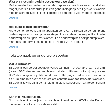
Waarom moet mijn bericht goedgekeurd worden?
De beheerder kan beslist hebben dat geplaatste berichten eerst nagekeken
mogelijk dat de beheerder je in een gebruikersgroep heeft geplaatst waarva
moeten worden. Neem contact op met de beheerder voor verdere informatie
Omhoog
Hoe bump ik mijn onderwerp?
Als je een onderwerp aan het bekijken bent, kan je klikken op de "bump ond
onderwerp naar boven op de eerste pagina van de onderwerpenlijst. Als deze
onderwerpen niet gebumpt worden. Een onderwerp kan ook gebumpt worden
maar hou hierbij wel rekening met de regels van het forum.
Omhoog
Tekstopmaak en onderwerp soorten
Wat is BBCode?
BBCode is een vereenvoudigde versie van html, het gebruik ervan is al da
(je kunt BBCode ook per bericht uitschakelen, dit is een optie bij het plaats
BBCode is ongeveer gelijk aan die van HTML, tags worden tussen vierkante h
en >. Daarnaast geeft het een grotere controle over hoe iets wordt weergeg
BBCode is te vinden in de handleiding die je kunt openen als je een bericht 
Omhoog
Kan ik HTML gebruiken?
Nee, het is niet mogelijk om je bericht op te maken met HTML code. De me
toepassen is ook via BBCode mogelijk.