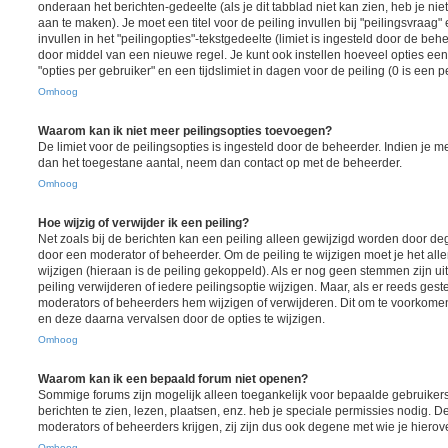
onderaan het berichten-gedeelte (als je dit tabblad niet kan zien, heb je nie
aan te maken). Je moet een titel voor de peiling invullen bij "peilingsvraa
invullen in het "peilingopties"-tekstgedeelte (limiet is ingesteld door de be
door middel van een nieuwe regel. Je kunt ook instellen hoeveel opties ee
"opties per gebruiker" en een tijdslimiet in dagen voor de peiling (0 is een 
Omhoog
Waarom kan ik niet meer peilingsopties toevoegen?
De limiet voor de peilingsopties is ingesteld door de beheerder. Indien je 
dan het toegestane aantal, neem dan contact op met de beheerder.
Omhoog
Hoe wijzig of verwijder ik een peiling?
Net zoals bij de berichten kan een peiling alleen gewijzigd worden door d
door een moderator of beheerder. Om de peiling te wijzigen moet je het all
wijzigen (hieraan is de peiling gekoppeld). Als er nog geen stemmen zijn u
peiling verwijderen of iedere peilingsoptie wijzigen. Maar, als er reeds ges
moderators of beheerders hem wijzigen of verwijderen. Dit om te voorkome
en deze daarna vervalsen door de opties te wijzigen.
Omhoog
Waarom kan ik een bepaald forum niet openen?
Sommige forums zijn mogelijk alleen toegankelijk voor bepaalde gebruiker
berichten te zien, lezen, plaatsen, enz. heb je speciale permissies nodig. 
moderators of beheerders krijgen, zij zijn dus ook degene met wie je hiero
Omhoog