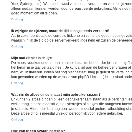
York, Sydney, enz.). Wees er bewust van dat het veranderen van de tijdzone
alleen gedaan kunnen worden door geregistreerde gebruikers. Als je nog nie
goed moment om dit te doen.
Omhoog
Ik wijzigde de tijdzone, maar de tijd is nog steeds verkeerd!
Als je zeker bent dat je de correcte tijdzone en zomertijd goed hebt ingevuld
waarschijnlijk de tijd op de server verkeerd ingesteld en zullen de behee
Omhoog
Mijn taal zit niet in de lijst!
De meest voorkomende reden hiervoor is dat de beheerder je taal niet geïns
het forum in je taal vertaald heeft. Je kunt altijd aan de beheerder vragen of 
hebt, wil installeren. Indien het nog niet bestaat, mag je gerust de vertalin
kan gevonden worden op de website van phpBB Limited (de link staat onde
Omhoog
Wat zijn de afbeeldingen naast mijn gebruikersnaam?
Er kunnen 2 afbeeldingen bij een gebruikersnaam staan als je berichten lee
welke rang je hebt, meestal zijn dit sterretjes of blokjes die aangeven hoeve
je status is. Hieronder kan nog een tweede, meestal grotere, afbeelding sta
Deze afbeelding is meestal uniek of persoonlijk voor iedere gebruiker.
Omhoog
Hoe kan ik een avatar instellen?