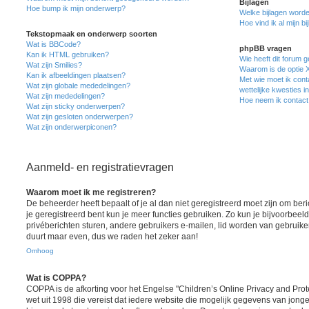
Bijlagen
Hoe bump ik mijn onderwerp?
Welke bijlagen worde
Hoe vind ik al mijn bi
Tekstopmaak en onderwerp soorten
Wat is BBCode?
phpBB vragen
Kan ik HTML gebruiken?
Wie heeft dit forum 
Wat zijn Smilies?
Waarom is de optie X
Kan ik afbeeldingen plaatsen?
Met wie moet ik cont
Wat zijn globale mededelingen?
wettelijke kwesties i
Wat zijn mededelingen?
Hoe neem ik contact
Wat zijn sticky onderwerpen?
Wat zijn gesloten onderwerpen?
Wat zijn onderwerpiconen?
Aanmeld- en registratievragen
Waarom moet ik me registreren?
De beheerder heeft bepaalt of je al dan niet geregistreerd moet zijn om ber
je geregistreerd bent kun je meer functies gebruiken. Zo kun je bijvoorbee
privéberichten sturen, andere gebruikers e-mailen, lid worden van gebruike
duurt maar even, dus we raden het zeker aan!
Omhoog
Wat is COPPA?
COPPA is de afkorting voor het Engelse "Children’s Online Privacy and Prote
wet uit 1998 die vereist dat iedere website die mogelijk gegevens van jong