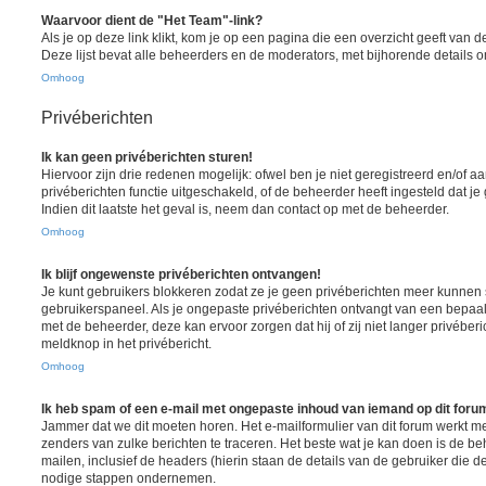
Waarvoor dient de "Het Team"-link?
Als je op deze link klikt, kom je op een pagina die een overzicht geeft van
Deze lijst bevat alle beheerders en de moderators, met bijhorende details
Omhoog
Privéberichten
Ik kan geen privéberichten sturen!
Hiervoor zijn drie redenen mogelijk: ofwel ben je niet geregistreerd en/of 
privéberichten functie uitgeschakeld, of de beheerder heeft ingesteld dat je
Indien dit laatste het geval is, neem dan contact op met de beheerder.
Omhoog
Ik blijf ongewenste privéberichten ontvangen!
Je kunt gebruikers blokkeren zodat ze je geen privéberichten meer kunnen st
gebruikerspaneel. Als je ongepaste privéberichten ontvangt van een bepaa
met de beheerder, deze kan ervoor zorgen dat hij of zij niet langer privéber
meldknop in het privébericht.
Omhoog
Ik heb spam of een e-mail met ongepaste inhoud van iemand op dit foru
Jammer dat we dit moeten horen. Het e-mailformulier van dit forum werkt m
zenders van zulke berichten te traceren. Het beste wat je kan doen is de be
mailen, inclusief de headers (hierin staan de details van de gebruiker die d
nodige stappen ondernemen.