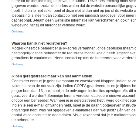
hiervoor de toestemming heeft van de ouders. Deze toestemming moet schrif
gegeven worden, zodat de ouders weten dat de website persoonlijke gegev
heeft. Indien je niet zeker bent of deze wet al dan niet op jou of de website 
toepassing is, neem dan contact op met een juridisch raadgever voor meer
dat het phpBB-team geen wettelijke informatie kan verschaffen en ook niet 
wetgeving, tenzij dit hieronder vermeld wordt.
Omhoog
Waarom kan ik niet registreren?
Mogelijk heeft de beheerder je IP-adres verbannen, of de gebruikersnaam d
het mogelijk dat de beheerder de registratie mogelijkheid heeft uitgeschake
gebruikers te voorkomen. Neem contact op met de beheerder voor verdere 
Omhoog
Ik ben geregistreerd maar kan niet aanmelden!
Controleer eerst of je gebruikersnaam en wachtwoord kloppen. Indien ze cor
zaken hiervan de oorzaak zijn. Indien COPPA geactiveerd is en je tijdens het
jonger bent dan 13 jaar, moet je de ontvangen instructies opvolgen. Als dit n
geactiveerd worden? Sommige forums vereisen dat iedere nieuwe account ge
of door een beheerder. Wanneer je je geregistreerd hebt, werd ook medegedee
Indien je een e-mail ontvangen hebt, moet je de daarin opgegeven instructie
ontvangen hebt, was het opgegeven e-mailadres dan wel juist? Één van de 
aantal valse accounts te doen dalen. Als je zeker bent dat je e-mailadres c
de beheerder.
Omhoog