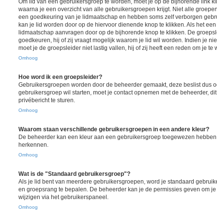
Om lid van een gebruikersgroep te worden, moet je op de bijhorende link kl
waarna je een overzicht van alle gebruikersgroepen krijgt. Niet alle groepen 
een goedkeuring van je lidmaatschap en hebben soms zelf verborgen gebrui
kan je lid worden door op de hiervoor dienende knop te klikken. Als het een 
lidmaatschap aanvragen door op de bijhorende knop te klikken. De groeps
goedkeuren, hij of zij vraagt mogelijk waarom je lid wil worden. Indien je ni
moet je de groepsleider niet lastig vallen, hij of zij heeft een reden om je te
Omhoog
Hoe word ik een groepsleider?
Gebruikersgroepen worden door de beheerder gemaakt, deze beslist dus ook
gebruikersgroep wil starten, moet je contact opnemen met de beheerder, di
privébericht te sturen.
Omhoog
Waarom staan verschillende gebruikersgroepen in een andere kleur?
De beheerder kan een kleur aan een gebruikersgroep toegewezen hebben, d
herkennen.
Omhoog
Wat is de "Standaard gebruikersgroep"?
Als je lid bent van meerdere gebruikersgroepen, word je standaard gebruik
en groepsrang te bepalen. De beheerder kan je de permissies geven om je
wijzigen via het gebruikerspaneel.
Omhoog