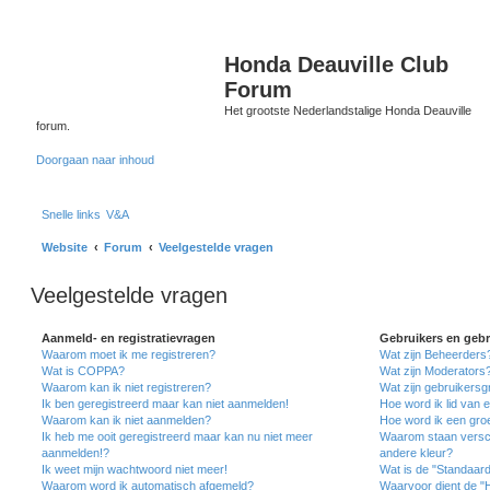
Honda Deauville Club
Forum
Het grootste Nederlandstalige Honda Deauville
forum.
Doorgaan naar inhoud
Snelle links
V&A
Website
Forum
Veelgestelde vragen
Veelgestelde vragen
Aanmeld- en registratievragen
Gebruikers en geb
Waarom moet ik me registreren?
Wat zijn Beheerders
Wat is COPPA?
Wat zijn Moderators
Waarom kan ik niet registreren?
Wat zijn gebruikers
Ik ben geregistreerd maar kan niet aanmelden!
Hoe word ik lid van 
Waarom kan ik niet aanmelden?
Hoe word ik een gro
Ik heb me ooit geregistreerd maar kan nu niet meer
Waarom staan versch
aanmelden!?
andere kleur?
Ik weet mijn wachtwoord niet meer!
Wat is de "Standaar
Waarom word ik automatisch afgemeld?
Waarvoor dient de "