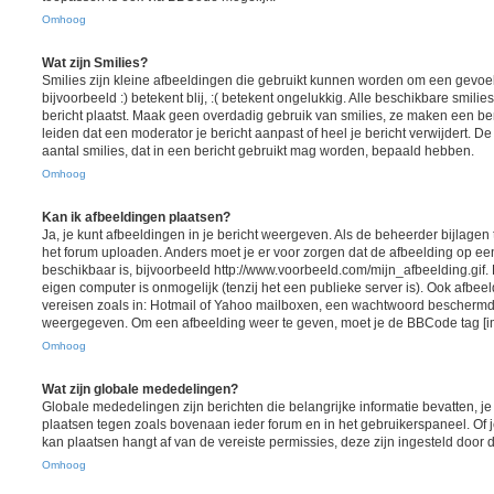
Omhoog
Wat zijn Smilies?
Smilies zijn kleine afbeeldingen die gebruikt kunnen worden om een gevoel
bijvoorbeeld :) betekent blij, :( betekent ongelukkig. Alle beschikbare smil
bericht plaatst. Maak geen overdadig gebruik van smilies, ze maken een ber
leiden dat een moderator je bericht aanpast of heel je bericht verwijdert.
aantal smilies, dat in een bericht gebruikt mag worden, bepaald hebben.
Omhoog
Kan ik afbeeldingen plaatsen?
Ja, je kunt afbeeldingen in je bericht weergeven. Als de beheerder bijlagen
het forum uploaden. Anders moet je er voor zorgen dat de afbeelding op ee
beschikbaar is, bijvoorbeeld http://www.voorbeeld.com/mijn_afbeelding.gif.
eigen computer is onmogelijk (tenzij het een publieke server is). Ook afbeel
vereisen zoals in: Hotmail of Yahoo mailboxen, een wachtwoord beschermd
weergegeven. Om een afbeelding weer te geven, moet je de BBCode tag [i
Omhoog
Wat zijn globale mededelingen?
Globale mededelingen zijn berichten die belangrijke informatie bevatten, j
plaatsen tegen zoals bovenaan ieder forum en in het gebruikerspaneel. Of 
kan plaatsen hangt af van de vereiste permissies, deze zijn ingesteld door 
Omhoog