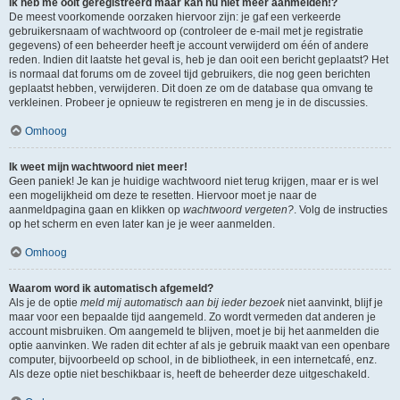
Ik heb me ooit geregistreerd maar kan nu niet meer aanmelden!?
De meest voorkomende oorzaken hiervoor zijn: je gaf een verkeerde
gebruikersnaam of wachtwoord op (controleer de e-mail met je registratie
gegevens) of een beheerder heeft je account verwijderd om één of andere
reden. Indien dit laatste het geval is, heb je dan ooit een bericht geplaatst? Het
is normaal dat forums om de zoveel tijd gebruikers, die nog geen berichten
geplaatst hebben, verwijderen. Dit doen ze om de database qua omvang te
verkleinen. Probeer je opnieuw te registreren en meng je in de discussies.
Omhoog
Ik weet mijn wachtwoord niet meer!
Geen paniek! Je kan je huidige wachtwoord niet terug krijgen, maar er is wel
een mogelijkheid om deze te resetten. Hiervoor moet je naar de
aanmeldpagina gaan en klikken op
wachtwoord vergeten?
. Volg de instructies
op het scherm en even later kan je je weer aanmelden.
Omhoog
Waarom word ik automatisch afgemeld?
Als je de optie
meld mij automatisch aan bij ieder bezoek
niet aanvinkt, blijf je
maar voor een bepaalde tijd aangemeld. Zo wordt vermeden dat anderen je
account misbruiken. Om aangemeld te blijven, moet je bij het aanmelden die
optie aanvinken. We raden dit echter af als je gebruik maakt van een openbare
computer, bijvoorbeeld op school, in de bibliotheek, in een internetcafé, enz.
Als deze optie niet beschikbaar is, heeft de beheerder deze uitgeschakeld.