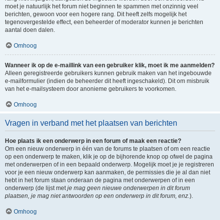
moet je natuurlijk het forum niet beginnen te spammen met onzinnig veel
berichten, gewoon voor een hogere rang. Dit heeft zelfs mogelijk het
tegenovergestelde effect, een beheerder of moderator kunnen je berichten
aantal doen dalen.
Omhoog
Wanneer ik op de e-maillink van een gebruiker klik, moet ik me aanmelden?
Alleen geregistreerde gebruikers kunnen gebruik maken van het ingebouwde
e-mailformulier (indien de beheerder dit heeft ingeschakeld). Dit om misbruik
van het e-mailsysteem door anonieme gebruikers te voorkomen.
Omhoog
Vragen in verband met het plaatsen van berichten
Hoe plaats ik een onderwerp in een forum of maak een reactie?
Om een nieuw onderwerp in één van de forums te plaatsen of om een reactie
op een onderwerp te maken, klik je op de bijhorende knop op ofwel de pagina
met onderwerpen of in een bepaald onderwerp. Mogelijk moet je je registreren
voor je een nieuw onderwerp kan aanmaken, de permissies die je al dan niet
hebt in het forum staan onderaan de pagina met onderwerpen of in een
onderwerp (de lijst met
je mag geen nieuwe onderwerpen in dit forum
plaatsen, je mag niet antwoorden op een onderwerp in dit forum, enz.
).
Omhoog