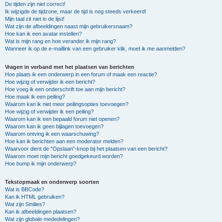
De tijden zijn niet correct!
Ik wijzigde de tijdzone, maar de tijd is nog steeds verkeerd!
Mijn taal zit niet in de lijst!
Wat zijn de afbeeldingen naast mijn gebruikersnaam?
Hoe kan ik een avatar instellen?
Wat is mijn rang en hoe verander ik mijn rang?
Wanneer ik op de e-maillink van een gebruiker klik, moet ik me aanmelden?
Vragen in verband met het plaatsen van berichten
Hoe plaats ik een onderwerp in een forum of maak een reactie?
Hoe wijzig of verwijder ik een bericht?
Hoe voeg ik een onderschrift toe aan mijn bericht?
Hoe maak ik een peiling?
Waarom kan ik niet meer peilingsopties toevoegen?
Hoe wijzig of verwijder ik een peiling?
Waarom kan ik een bepaald forum niet openen?
Waarom kan ik geen bijlagen toevoegen?
Waarom ontving ik een waarschuwing?
Hoe kan ik berichten aan een moderator melden?
Waarvoor dient de "Opslaan"-knop bij het plaatsen van een bericht?
Waarom moet mijn bericht goedgekeurd worden?
Hoe bump ik mijn onderwerp?
Tekstopmaak en onderwerp soorten
Wat is BBCode?
Kan ik HTML gebruiken?
Wat zijn Smilies?
Kan ik afbeeldingen plaatsen?
Wat zijn globale mededelingen?