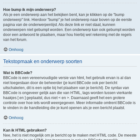
Hoe bump ik mijn onderwerp?
Als je een onderwerp aan het bekijken bent, kan je klikken op de "bump
onderwerp" link. Hierdoor "bump" je het onderwerp naar boven op de eerste
pagina van de onderwerpenlijst. Als deze link er niet staat, kunnen
onderwerpen niet gebumpt worden. Een onderwerp kan ook gebumpt worden
door een antwoord te plaatsen, maar hou hierbij wel rekening met de regels
van het forum.
Omhoog
Tekstopmaak en onderwerp soorten
Wat is BBCode?
BBCode is een vereenvoudigde versie van html, het gebruik ervan is al dan
niet toegestaan door de beheerder (je kunt BBCode ook per bericht
uitschakelen, dit is een optie bij het plaatsen van je bericht). De syntax van
BBCode is ongeveer gelijk aan die van HTML, tags worden tussen vierkante
haakjes [ en ] geplaatst, dus niet < en >. Daarnaast geeft het een grotere
controle over hoe iets wordt weergegeven. Meer informatie omtrent BBCode is
te vinden in de handleiding die je kunt openen als je een bericht plaatst.
Omhoog
Kan ik HTML gebruiken?
Nee, het is niet mogelijk om je bericht op te maken met HTML code. De meeste