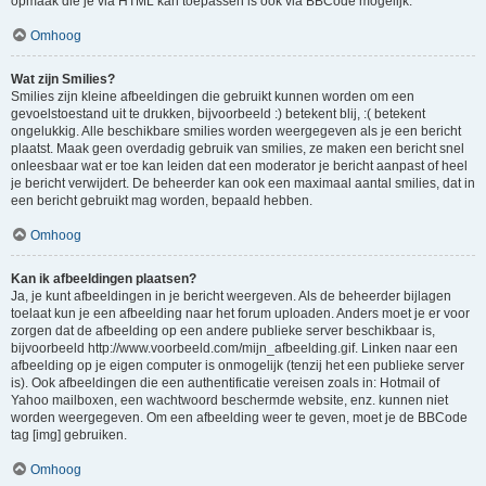
opmaak die je via HTML kan toepassen is ook via BBCode mogelijk.
Omhoog
Wat zijn Smilies?
Smilies zijn kleine afbeeldingen die gebruikt kunnen worden om een
gevoelstoestand uit te drukken, bijvoorbeeld :) betekent blij, :( betekent
ongelukkig. Alle beschikbare smilies worden weergegeven als je een bericht
plaatst. Maak geen overdadig gebruik van smilies, ze maken een bericht snel
onleesbaar wat er toe kan leiden dat een moderator je bericht aanpast of heel
je bericht verwijdert. De beheerder kan ook een maximaal aantal smilies, dat in
een bericht gebruikt mag worden, bepaald hebben.
Omhoog
Kan ik afbeeldingen plaatsen?
Ja, je kunt afbeeldingen in je bericht weergeven. Als de beheerder bijlagen
toelaat kun je een afbeelding naar het forum uploaden. Anders moet je er voor
zorgen dat de afbeelding op een andere publieke server beschikbaar is,
bijvoorbeeld http://www.voorbeeld.com/mijn_afbeelding.gif. Linken naar een
afbeelding op je eigen computer is onmogelijk (tenzij het een publieke server
is). Ook afbeeldingen die een authentificatie vereisen zoals in: Hotmail of
Yahoo mailboxen, een wachtwoord beschermde website, enz. kunnen niet
worden weergegeven. Om een afbeelding weer te geven, moet je de BBCode
tag [img] gebruiken.
Omhoog