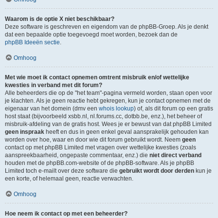
Waarom is de optie X niet beschikbaar?
Deze software is geschreven en eigendom van de phpBB-Groep. Als je denkt
dat een bepaalde optie toegevoegd moet worden, bezoek dan de
phpBB Ideeën sectie
.
Omhoog
Met wie moet ik contact opnemen omtrent misbruik en/of wettelijke
kwesties in verband met dit forum?
Alle beheerders die op de "het team"-pagina vermeld worden, staan open voor
je klachten. Als je geen reactie hebt gekregen, kun je contact opnemen met de
eigenaar van het domein (dmv een
whois lookup
) of, als dit forum op een gratis
host staat (bijvoorbeeld xsbb.nl, nl.forums.cc, dotbb.be, enz.), het beheer of
misbruik-afdeling van de gratis host. Wees je er bewust van dat phpBB Limited
geen inspraak
heeft en dus in geen enkel geval aansprakelijk gehouden kan
worden over hoe, waar en door wie dit forum gebruikt wordt. Neem
geen
contact op met phpBB Limited met vragen over wettelijke kwesties (zoals
aanspreekbaarheid, ongepaste commentaar, enz.) die
niet direct verband
houden met de phpBB.com-website of de phpBB-software. Als je phpBB
Limited toch e-mailt over deze software die
gebruikt wordt door derden
kun je
een korte, of helemaal geen, reactie verwachten.
Omhoog
Hoe neem ik contact op met een beheerder?