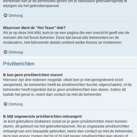
beheerder kan je de permissies geven om je standaard gebruikersgroep te
wijzigen via het gebruikerspaneel.
Omhoog
Waarvoor dient de "Het Team"-link?
Als je op deze link klikt, kom je op een pagina die een overzicht geeft van de
mensen die het forum beheren. Deze lijst bevat alle beheerders en de
moderators, met bijhorende details omtrent welke forums ze modereren.
Omhoog
Privéberichten
Ik kan geen privéberichten sturen!
Hiervoor zijn drie redenen mogelijk: ofwel ben je niet geregistreerd en/of
aangemeld, de beheerder heeft de privéberichten functie uitgeschakeld, of de
beheerder heeft ingesteld dat je geen privéberichten kan sturen. Indien dit
laatste het geval is, neem dan contact op met de beheerder.
Omhoog
Ik blijf ongewenste privéberichten ontvangen!
Je kunt gebruikers blokkeren zodat ze je geen privéberichten meer kunnen
sturen, dit gebeurt via het gebruikerspaneel. Als je ongepaste privéberichten
ontvangt van een bepaalde gebruiker, neem dan contact op met de beheerder,
deze kan ervoor zorgen dat hij of zij niet langer privéberichten kan sturen of