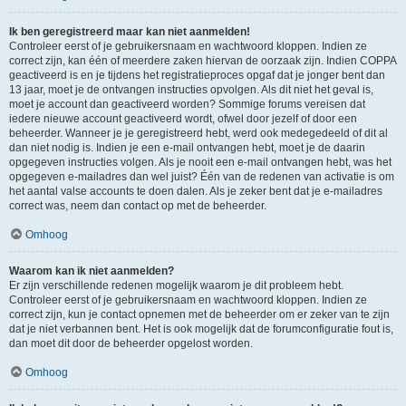
Ik ben geregistreerd maar kan niet aanmelden!
Controleer eerst of je gebruikersnaam en wachtwoord kloppen. Indien ze
correct zijn, kan één of meerdere zaken hiervan de oorzaak zijn. Indien COPPA
geactiveerd is en je tijdens het registratieproces opgaf dat je jonger bent dan
13 jaar, moet je de ontvangen instructies opvolgen. Als dit niet het geval is,
moet je account dan geactiveerd worden? Sommige forums vereisen dat
iedere nieuwe account geactiveerd wordt, ofwel door jezelf of door een
beheerder. Wanneer je je geregistreerd hebt, werd ook medegedeeld of dit al
dan niet nodig is. Indien je een e-mail ontvangen hebt, moet je de daarin
opgegeven instructies volgen. Als je nooit een e-mail ontvangen hebt, was het
opgegeven e-mailadres dan wel juist? Één van de redenen van activatie is om
het aantal valse accounts te doen dalen. Als je zeker bent dat je e-mailadres
correct was, neem dan contact op met de beheerder.
Omhoog
Waarom kan ik niet aanmelden?
Er zijn verschillende redenen mogelijk waarom je dit probleem hebt.
Controleer eerst of je gebruikersnaam en wachtwoord kloppen. Indien ze
correct zijn, kun je contact opnemen met de beheerder om er zeker van te zijn
dat je niet verbannen bent. Het is ook mogelijk dat de forumconfiguratie fout is,
dan moet dit door de beheerder opgelost worden.
Omhoog