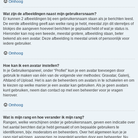
Omhoog
Wat zijn de afbeeldingen naast mijn gebruikersnaam?
Er kunnen 2 afbeeldingen bij een gebruikersnaam staan als je berichten leest.
De eerste afbeelding geeft aan welke rang je hebt, meestal zijn dit sterretjes of
blokjes die aangeven hoeveel berichten je geplaatst hebt of wat je status is.
Hieronder kan nog een tweede, meestal grotere, afbeelding staan, beter
bekend als een avatar. Deze afbeelding is meestal uniek of persoonlijk voor
iedere gebruiker.
Omhoog
Hoe kan ik een avatar instellen?
In je Gebruikerspaneel, onder “Profiel” kun je een avatar toevoegen door
gebruik te maken van één van de volgende vier methodes: Gravatar, Galerij,
Afstand of Upload. Het is aan de beheerders om avatars in te schakelen en om
te kiezen op welke manier je een avatar kan gebruiken. Als je geen avatars
kunt gebruiken, neem dan contact op met een beheerder voor je vragen
hierover.
Omhoog
Wat is mijn rang en hoe verander ik mijn rang?
Rangen, welke verschijnen onder je gebruikersnaam, geven een indicatie over
het aantal berchten dat je hebt gemaakt of om bepaalde gebruikers te
identificeren, bijv. moderators en beheerders. Over het algemeen kun je je
rang niet wijzigen, aangezien ze ingesteld worden door een beheerder. Nu