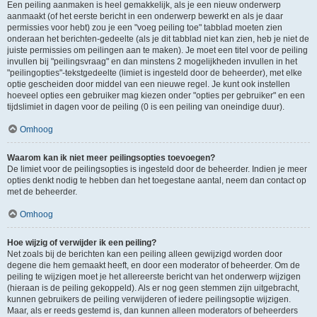
Een peiling aanmaken is heel gemakkelijk, als je een nieuw onderwerp
aanmaakt (of het eerste bericht in een onderwerp bewerkt en als je daar
permissies voor hebt) zou je een "voeg peiling toe" tabblad moeten zien
onderaan het berichten-gedeelte (als je dit tabblad niet kan zien, heb je niet de
juiste permissies om peilingen aan te maken). Je moet een titel voor de peiling
invullen bij "peilingsvraag" en dan minstens 2 mogelijkheden invullen in het
"peilingopties"-tekstgedeelte (limiet is ingesteld door de beheerder), met elke
optie gescheiden door middel van een nieuwe regel. Je kunt ook instellen
hoeveel opties een gebruiker mag kiezen onder "opties per gebruiker" en een
tijdslimiet in dagen voor de peiling (0 is een peiling van oneindige duur).
Omhoog
Waarom kan ik niet meer peilingsopties toevoegen?
De limiet voor de peilingsopties is ingesteld door de beheerder. Indien je meer
opties denkt nodig te hebben dan het toegestane aantal, neem dan contact op
met de beheerder.
Omhoog
Hoe wijzig of verwijder ik een peiling?
Net zoals bij de berichten kan een peiling alleen gewijzigd worden door
degene die hem gemaakt heeft, en door een moderator of beheerder. Om de
peiling te wijzigen moet je het allereerste bericht van het onderwerp wijzigen
(hieraan is de peiling gekoppeld). Als er nog geen stemmen zijn uitgebracht,
kunnen gebruikers de peiling verwijderen of iedere peilingsoptie wijzigen.
Maar, als er reeds gestemd is, dan kunnen alleen moderators of beheerders