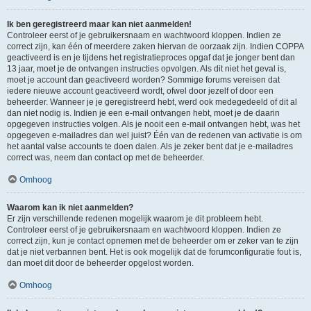
Ik ben geregistreerd maar kan niet aanmelden!
Controleer eerst of je gebruikersnaam en wachtwoord kloppen. Indien ze
correct zijn, kan één of meerdere zaken hiervan de oorzaak zijn. Indien COPPA
geactiveerd is en je tijdens het registratieproces opgaf dat je jonger bent dan
13 jaar, moet je de ontvangen instructies opvolgen. Als dit niet het geval is,
moet je account dan geactiveerd worden? Sommige forums vereisen dat
iedere nieuwe account geactiveerd wordt, ofwel door jezelf of door een
beheerder. Wanneer je je geregistreerd hebt, werd ook medegedeeld of dit al
dan niet nodig is. Indien je een e-mail ontvangen hebt, moet je de daarin
opgegeven instructies volgen. Als je nooit een e-mail ontvangen hebt, was het
opgegeven e-mailadres dan wel juist? Één van de redenen van activatie is om
het aantal valse accounts te doen dalen. Als je zeker bent dat je e-mailadres
correct was, neem dan contact op met de beheerder.
Omhoog
Waarom kan ik niet aanmelden?
Er zijn verschillende redenen mogelijk waarom je dit probleem hebt.
Controleer eerst of je gebruikersnaam en wachtwoord kloppen. Indien ze
correct zijn, kun je contact opnemen met de beheerder om er zeker van te zijn
dat je niet verbannen bent. Het is ook mogelijk dat de forumconfiguratie fout is,
dan moet dit door de beheerder opgelost worden.
Omhoog