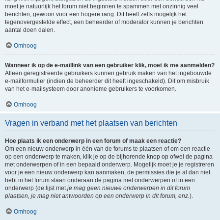
moet je natuurlijk het forum niet beginnen te spammen met onzinnig veel
berichten, gewoon voor een hogere rang. Dit heeft zelfs mogelijk het
tegenovergestelde effect, een beheerder of moderator kunnen je berichten
aantal doen dalen.
Omhoog
Wanneer ik op de e-maillink van een gebruiker klik, moet ik me aanmelden?
Alleen geregistreerde gebruikers kunnen gebruik maken van het ingebouwde
e-mailformulier (indien de beheerder dit heeft ingeschakeld). Dit om misbruik
van het e-mailsysteem door anonieme gebruikers te voorkomen.
Omhoog
Vragen in verband met het plaatsen van berichten
Hoe plaats ik een onderwerp in een forum of maak een reactie?
Om een nieuw onderwerp in één van de forums te plaatsen of om een reactie
op een onderwerp te maken, klik je op de bijhorende knop op ofwel de pagina
met onderwerpen of in een bepaald onderwerp. Mogelijk moet je je registreren
voor je een nieuw onderwerp kan aanmaken, de permissies die je al dan niet
hebt in het forum staan onderaan de pagina met onderwerpen of in een
onderwerp (de lijst met
je mag geen nieuwe onderwerpen in dit forum
plaatsen, je mag niet antwoorden op een onderwerp in dit forum, enz.
).
Omhoog