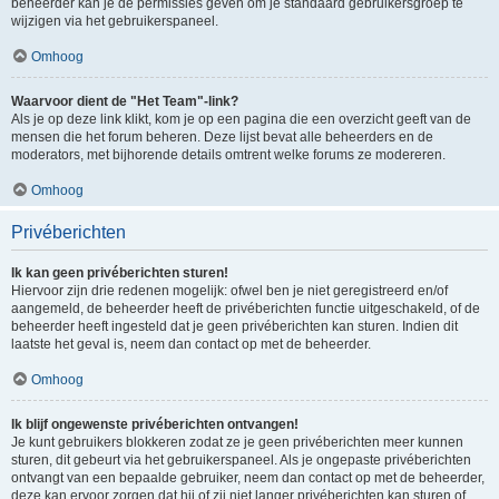
beheerder kan je de permissies geven om je standaard gebruikersgroep te
wijzigen via het gebruikerspaneel.
Omhoog
Waarvoor dient de "Het Team"-link?
Als je op deze link klikt, kom je op een pagina die een overzicht geeft van de
mensen die het forum beheren. Deze lijst bevat alle beheerders en de
moderators, met bijhorende details omtrent welke forums ze modereren.
Omhoog
Privéberichten
Ik kan geen privéberichten sturen!
Hiervoor zijn drie redenen mogelijk: ofwel ben je niet geregistreerd en/of
aangemeld, de beheerder heeft de privéberichten functie uitgeschakeld, of de
beheerder heeft ingesteld dat je geen privéberichten kan sturen. Indien dit
laatste het geval is, neem dan contact op met de beheerder.
Omhoog
Ik blijf ongewenste privéberichten ontvangen!
Je kunt gebruikers blokkeren zodat ze je geen privéberichten meer kunnen
sturen, dit gebeurt via het gebruikerspaneel. Als je ongepaste privéberichten
ontvangt van een bepaalde gebruiker, neem dan contact op met de beheerder,
deze kan ervoor zorgen dat hij of zij niet langer privéberichten kan sturen of