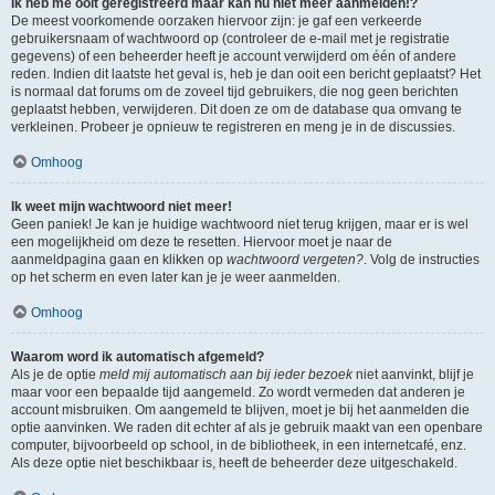
Ik heb me ooit geregistreerd maar kan nu niet meer aanmelden!?
De meest voorkomende oorzaken hiervoor zijn: je gaf een verkeerde
gebruikersnaam of wachtwoord op (controleer de e-mail met je registratie
gegevens) of een beheerder heeft je account verwijderd om één of andere
reden. Indien dit laatste het geval is, heb je dan ooit een bericht geplaatst? Het
is normaal dat forums om de zoveel tijd gebruikers, die nog geen berichten
geplaatst hebben, verwijderen. Dit doen ze om de database qua omvang te
verkleinen. Probeer je opnieuw te registreren en meng je in de discussies.
Omhoog
Ik weet mijn wachtwoord niet meer!
Geen paniek! Je kan je huidige wachtwoord niet terug krijgen, maar er is wel
een mogelijkheid om deze te resetten. Hiervoor moet je naar de
aanmeldpagina gaan en klikken op
wachtwoord vergeten?
. Volg de instructies
op het scherm en even later kan je je weer aanmelden.
Omhoog
Waarom word ik automatisch afgemeld?
Als je de optie
meld mij automatisch aan bij ieder bezoek
niet aanvinkt, blijf je
maar voor een bepaalde tijd aangemeld. Zo wordt vermeden dat anderen je
account misbruiken. Om aangemeld te blijven, moet je bij het aanmelden die
optie aanvinken. We raden dit echter af als je gebruik maakt van een openbare
computer, bijvoorbeeld op school, in de bibliotheek, in een internetcafé, enz.
Als deze optie niet beschikbaar is, heeft de beheerder deze uitgeschakeld.