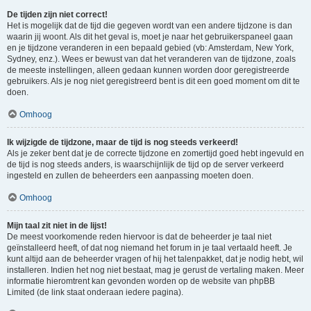
De tijden zijn niet correct!
Het is mogelijk dat de tijd die gegeven wordt van een andere tijdzone is dan
waarin jij woont. Als dit het geval is, moet je naar het gebruikerspaneel gaan
en je tijdzone veranderen in een bepaald gebied (vb: Amsterdam, New York,
Sydney, enz.). Wees er bewust van dat het veranderen van de tijdzone, zoals
de meeste instellingen, alleen gedaan kunnen worden door geregistreerde
gebruikers. Als je nog niet geregistreerd bent is dit een goed moment om dit te
doen.
Omhoog
Ik wijzigde de tijdzone, maar de tijd is nog steeds verkeerd!
Als je zeker bent dat je de correcte tijdzone en zomertijd goed hebt ingevuld en
de tijd is nog steeds anders, is waarschijnlijk de tijd op de server verkeerd
ingesteld en zullen de beheerders een aanpassing moeten doen.
Omhoog
Mijn taal zit niet in de lijst!
De meest voorkomende reden hiervoor is dat de beheerder je taal niet
geïnstalleerd heeft, of dat nog niemand het forum in je taal vertaald heeft. Je
kunt altijd aan de beheerder vragen of hij het talenpakket, dat je nodig hebt, wil
installeren. Indien het nog niet bestaat, mag je gerust de vertaling maken. Meer
informatie hieromtrent kan gevonden worden op de website van phpBB
Limited (de link staat onderaan iedere pagina).