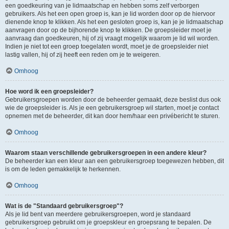
een goedkeuring van je lidmaatschap en hebben soms zelf verborgen
gebruikers. Als het een open groep is, kan je lid worden door op de hiervoor
dienende knop te klikken. Als het een gesloten groep is, kan je je lidmaatschap
aanvragen door op de bijhorende knop te klikken. De groepsleider moet je
aanvraag dan goedkeuren, hij of zij vraagt mogelijk waarom je lid wil worden.
Indien je niet tot een groep toegelaten wordt, moet je de groepsleider niet
lastig vallen, hij of zij heeft een reden om je te weigeren.
Omhoog
Hoe word ik een groepsleider?
Gebruikersgroepen worden door de beheerder gemaakt, deze beslist dus ook
wie de groepsleider is. Als je een gebruikersgroep wil starten, moet je contact
opnemen met de beheerder, dit kan door hem/haar een privébericht te sturen.
Omhoog
Waarom staan verschillende gebruikersgroepen in een andere kleur?
De beheerder kan een kleur aan een gebruikersgroep toegewezen hebben, dit
is om de leden gemakkelijk te herkennen.
Omhoog
Wat is de "Standaard gebruikersgroep"?
Als je lid bent van meerdere gebruikersgroepen, word je standaard
gebruikersgroep gebruikt om je groepskleur en groepsrang te bepalen. De