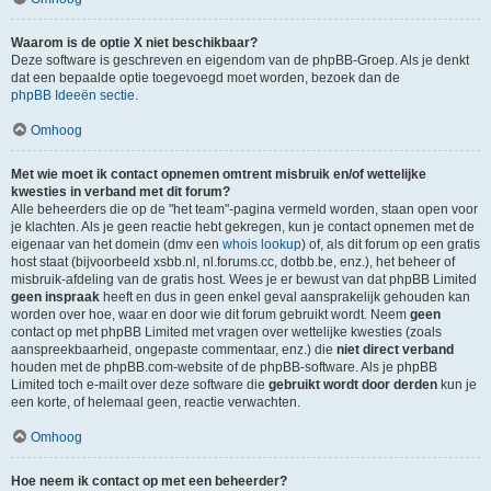
Waarom is de optie X niet beschikbaar?
Deze software is geschreven en eigendom van de phpBB-Groep. Als je denkt
dat een bepaalde optie toegevoegd moet worden, bezoek dan de
phpBB Ideeën sectie
.
Omhoog
Met wie moet ik contact opnemen omtrent misbruik en/of wettelijke
kwesties in verband met dit forum?
Alle beheerders die op de "het team"-pagina vermeld worden, staan open voor
je klachten. Als je geen reactie hebt gekregen, kun je contact opnemen met de
eigenaar van het domein (dmv een
whois lookup
) of, als dit forum op een gratis
host staat (bijvoorbeeld xsbb.nl, nl.forums.cc, dotbb.be, enz.), het beheer of
misbruik-afdeling van de gratis host. Wees je er bewust van dat phpBB Limited
geen inspraak
heeft en dus in geen enkel geval aansprakelijk gehouden kan
worden over hoe, waar en door wie dit forum gebruikt wordt. Neem
geen
contact op met phpBB Limited met vragen over wettelijke kwesties (zoals
aanspreekbaarheid, ongepaste commentaar, enz.) die
niet direct verband
houden met de phpBB.com-website of de phpBB-software. Als je phpBB
Limited toch e-mailt over deze software die
gebruikt wordt door derden
kun je
een korte, of helemaal geen, reactie verwachten.
Omhoog
Hoe neem ik contact op met een beheerder?