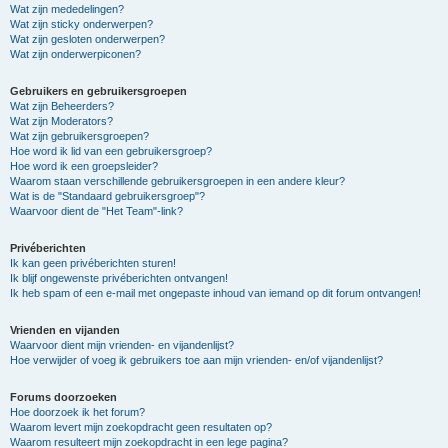
Wat zijn mededelingen?
Wat zijn sticky onderwerpen?
Wat zijn gesloten onderwerpen?
Wat zijn onderwerpiconen?
Gebruikers en gebruikersgroepen
Wat zijn Beheerders?
Wat zijn Moderators?
Wat zijn gebruikersgroepen?
Hoe word ik lid van een gebruikersgroep?
Hoe word ik een groepsleider?
Waarom staan verschillende gebruikersgroepen in een andere kleur?
Wat is de "Standaard gebruikersgroep"?
Waarvoor dient de "Het Team"-link?
Privéberichten
Ik kan geen privéberichten sturen!
Ik blijf ongewenste privéberichten ontvangen!
Ik heb spam of een e-mail met ongepaste inhoud van iemand op dit forum ontvangen!
Vrienden en vijanden
Waarvoor dient mijn vrienden- en vijandenlijst?
Hoe verwijder of voeg ik gebruikers toe aan mijn vrienden- en/of vijandenlijst?
Forums doorzoeken
Hoe doorzoek ik het forum?
Waarom levert mijn zoekopdracht geen resultaten op?
Waarom resulteert mijn zoekopdracht in een lege pagina?