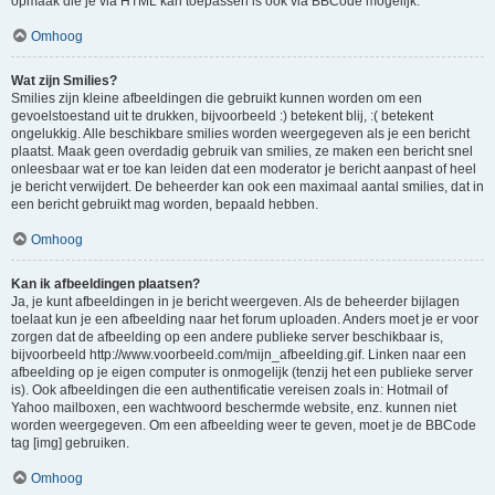
opmaak die je via HTML kan toepassen is ook via BBCode mogelijk.
Omhoog
Wat zijn Smilies?
Smilies zijn kleine afbeeldingen die gebruikt kunnen worden om een
gevoelstoestand uit te drukken, bijvoorbeeld :) betekent blij, :( betekent
ongelukkig. Alle beschikbare smilies worden weergegeven als je een bericht
plaatst. Maak geen overdadig gebruik van smilies, ze maken een bericht snel
onleesbaar wat er toe kan leiden dat een moderator je bericht aanpast of heel
je bericht verwijdert. De beheerder kan ook een maximaal aantal smilies, dat in
een bericht gebruikt mag worden, bepaald hebben.
Omhoog
Kan ik afbeeldingen plaatsen?
Ja, je kunt afbeeldingen in je bericht weergeven. Als de beheerder bijlagen
toelaat kun je een afbeelding naar het forum uploaden. Anders moet je er voor
zorgen dat de afbeelding op een andere publieke server beschikbaar is,
bijvoorbeeld http://www.voorbeeld.com/mijn_afbeelding.gif. Linken naar een
afbeelding op je eigen computer is onmogelijk (tenzij het een publieke server
is). Ook afbeeldingen die een authentificatie vereisen zoals in: Hotmail of
Yahoo mailboxen, een wachtwoord beschermde website, enz. kunnen niet
worden weergegeven. Om een afbeelding weer te geven, moet je de BBCode
tag [img] gebruiken.
Omhoog