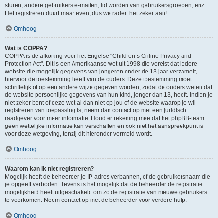
sturen, andere gebruikers e-mailen, lid worden van gebruikersgroepen, enz.
Het registreren duurt maar even, dus we raden het zeker aan!
Omhoog
Wat is COPPA?
COPPA is de afkorting voor het Engelse "Children’s Online Privacy and
Protection Act". Dit is een Amerikaanse wet uit 1998 die vereist dat iedere
website die mogelijk gegevens van jongeren onder de 13 jaar verzamelt,
hiervoor de toestemming heeft van de ouders. Deze toestemming moet
schriftelijk of op een andere wijze gegeven worden, zodat de ouders weten dat
de website persoonlijke gegevens van hun kind, jonger dan 13, heeft. Indien je
niet zeker bent of deze wet al dan niet op jou of de website waarop je wil
registreren van toepassing is, neem dan contact op met een juridisch
raadgever voor meer informatie. Houd er rekening mee dat het phpBB-team
geen wettelijke informatie kan verschaffen en ook niet het aanspreekpunt is
voor deze wetgeving, tenzij dit hieronder vermeld wordt.
Omhoog
Waarom kan ik niet registreren?
Mogelijk heeft de beheerder je IP-adres verbannen, of de gebruikersnaam die
je opgeeft verboden. Tevens is het mogelijk dat de beheerder de registratie
mogelijkheid heeft uitgeschakeld om zo de registratie van nieuwe gebruikers
te voorkomen. Neem contact op met de beheerder voor verdere hulp.
Omhoog