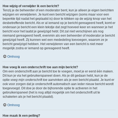
Hoe wijzig of verwijder ik een bericht?
Tenzij je de beheerder of een moderator bent, kun je alleen je eigen berichten
wijzigen en verwijderen. Je kunt een bericht wijzigen (soms maar voor een
beperkte tijd nadat het geplaatst is) door te klikken op de
wijzig
knop van het
desbetreffende bericht. Als er al iemand op je bericht gereageerd heeft, komt er
onderaan je bericht een klein tekstje dat zegt hoeveel keer en wanneer je het
bericht voor het laatst je gewijzigd hebt. Dit zal niet verschijnen als nog
niemand gereageerd heeft, evenmin als een beheerder of moderator je bericht
gewijzigd heeft. Zij kunnen wel een mededeling toevoegen, waarom ze je
bericht gewijzigd hebben. Het verwijderen van een bericht is niet meer
mogelijk zodra er iemand op gereageerd heeft.
Omhoog
Hoe voeg ik een onderschrift toe aan mijn bericht?
Om een onderschrift aan je bericht toe te voegen, moet je er eerst één maken.
Dit kun je via het gebruikerspaneel doen. Als je dit gedaan hebt, kun je de
optie
voeg mijn onderschrift toe
aanvinken als je een bericht plaatst. Je kunt er
ook voor zorgen dat je onderschrift automatisch aan ieder nieuw bericht wordt
toegevoegd. Dit doe je door de bijhorende optie te activeren in het
gebruikerspaneel (het is nog altijd mogelijk om het onderschrift uit te
schakelen als je het bericht plaatst).
Omhoog
Hoe maak ik een peiling?