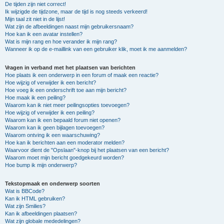
De tijden zijn niet correct!
Ik wijzigde de tijdzone, maar de tijd is nog steeds verkeerd!
Mijn taal zit niet in de lijst!
Wat zijn de afbeeldingen naast mijn gebruikersnaam?
Hoe kan ik een avatar instellen?
Wat is mijn rang en hoe verander ik mijn rang?
Wanneer ik op de e-maillink van een gebruiker klik, moet ik me aanmelden?
Vragen in verband met het plaatsen van berichten
Hoe plaats ik een onderwerp in een forum of maak een reactie?
Hoe wijzig of verwijder ik een bericht?
Hoe voeg ik een onderschrift toe aan mijn bericht?
Hoe maak ik een peiling?
Waarom kan ik niet meer peilingsopties toevoegen?
Hoe wijzig of verwijder ik een peiling?
Waarom kan ik een bepaald forum niet openen?
Waarom kan ik geen bijlagen toevoegen?
Waarom ontving ik een waarschuwing?
Hoe kan ik berichten aan een moderator melden?
Waarvoor dient de "Opslaan"-knop bij het plaatsen van een bericht?
Waarom moet mijn bericht goedgekeurd worden?
Hoe bump ik mijn onderwerp?
Tekstopmaak en onderwerp soorten
Wat is BBCode?
Kan ik HTML gebruiken?
Wat zijn Smilies?
Kan ik afbeeldingen plaatsen?
Wat zijn globale mededelingen?