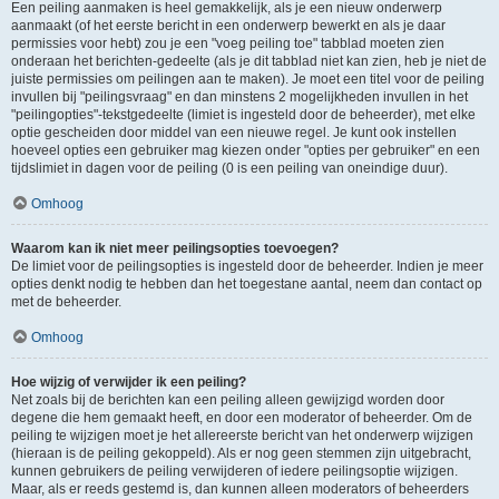
Een peiling aanmaken is heel gemakkelijk, als je een nieuw onderwerp
aanmaakt (of het eerste bericht in een onderwerp bewerkt en als je daar
permissies voor hebt) zou je een "voeg peiling toe" tabblad moeten zien
onderaan het berichten-gedeelte (als je dit tabblad niet kan zien, heb je niet de
juiste permissies om peilingen aan te maken). Je moet een titel voor de peiling
invullen bij "peilingsvraag" en dan minstens 2 mogelijkheden invullen in het
"peilingopties"-tekstgedeelte (limiet is ingesteld door de beheerder), met elke
optie gescheiden door middel van een nieuwe regel. Je kunt ook instellen
hoeveel opties een gebruiker mag kiezen onder "opties per gebruiker" en een
tijdslimiet in dagen voor de peiling (0 is een peiling van oneindige duur).
Omhoog
Waarom kan ik niet meer peilingsopties toevoegen?
De limiet voor de peilingsopties is ingesteld door de beheerder. Indien je meer
opties denkt nodig te hebben dan het toegestane aantal, neem dan contact op
met de beheerder.
Omhoog
Hoe wijzig of verwijder ik een peiling?
Net zoals bij de berichten kan een peiling alleen gewijzigd worden door
degene die hem gemaakt heeft, en door een moderator of beheerder. Om de
peiling te wijzigen moet je het allereerste bericht van het onderwerp wijzigen
(hieraan is de peiling gekoppeld). Als er nog geen stemmen zijn uitgebracht,
kunnen gebruikers de peiling verwijderen of iedere peilingsoptie wijzigen.
Maar, als er reeds gestemd is, dan kunnen alleen moderators of beheerders