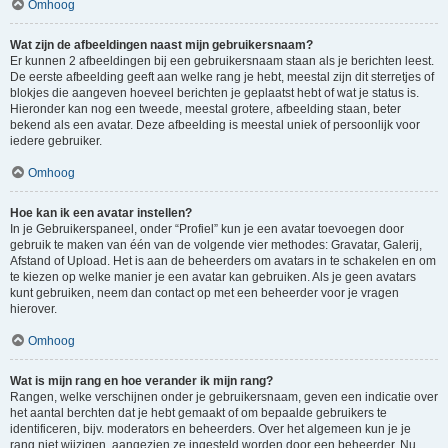
Omhoog
Wat zijn de afbeeldingen naast mijn gebruikersnaam?
Er kunnen 2 afbeeldingen bij een gebruikersnaam staan als je berichten leest.
De eerste afbeelding geeft aan welke rang je hebt, meestal zijn dit sterretjes of
blokjes die aangeven hoeveel berichten je geplaatst hebt of wat je status is.
Hieronder kan nog een tweede, meestal grotere, afbeelding staan, beter
bekend als een avatar. Deze afbeelding is meestal uniek of persoonlijk voor
iedere gebruiker.
Omhoog
Hoe kan ik een avatar instellen?
In je Gebruikerspaneel, onder “Profiel” kun je een avatar toevoegen door
gebruik te maken van één van de volgende vier methodes: Gravatar, Galerij,
Afstand of Upload. Het is aan de beheerders om avatars in te schakelen en om
te kiezen op welke manier je een avatar kan gebruiken. Als je geen avatars
kunt gebruiken, neem dan contact op met een beheerder voor je vragen
hierover.
Omhoog
Wat is mijn rang en hoe verander ik mijn rang?
Rangen, welke verschijnen onder je gebruikersnaam, geven een indicatie over
het aantal berchten dat je hebt gemaakt of om bepaalde gebruikers te
identificeren, bijv. moderators en beheerders. Over het algemeen kun je je
rang niet wijzigen, aangezien ze ingesteld worden door een beheerder. Nu