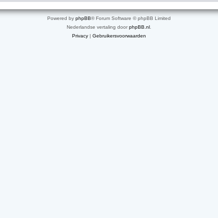
Powered by
phpBB
® Forum Software © phpBB Limited
Nederlandse vertaling door
phpBB.nl
.
Privacy
|
Gebruikersvoorwaarden