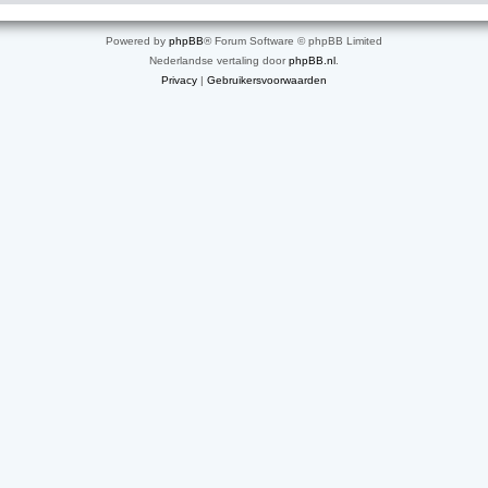
Powered by
phpBB
® Forum Software © phpBB Limited
Nederlandse vertaling door
phpBB.nl
.
Privacy
|
Gebruikersvoorwaarden