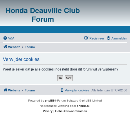
Honda Deauville Club
Forum
V&A
Registreer
Aanmelden
Website
Forum
Verwijder cookies
Weet je zeker dat je alle cookies ingesteld door dit forum wil verwijderen?
Website
Forum
Verwijder cookies
Alle tijden zijn
UTC+02:00
Powered by
phpBB
® Forum Software © phpBB Limited
Nederlandse vertaling door
phpBB.nl
.
Privacy
|
Gebruikersvoorwaarden