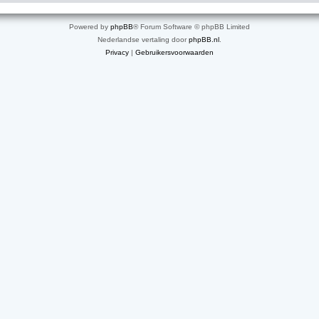
Powered by
phpBB
® Forum Software © phpBB Limited
Nederlandse vertaling door
phpBB.nl
.
Privacy
|
Gebruikersvoorwaarden