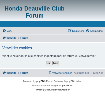
Honda Deauville Club
Forum
V&A
Registreer
Aanmelden
Website
Forum
Verwijder cookies
Weet je zeker dat je alle cookies ingesteld door dit forum wil verwijderen?
Website
Forum
Verwijder cookies
Alle tijden zijn
UTC+02:00
Powered by
phpBB
® Forum Software © phpBB Limited
Nederlandse vertaling door
phpBB.nl
.
Privacy
|
Gebruikersvoorwaarden