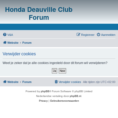
Honda Deauville Club
Forum
V&A
Registreer
Aanmelden
Website
Forum
Verwijder cookies
Weet je zeker dat je alle cookies ingesteld door dit forum wil verwijderen?
Website
Forum
Verwijder cookies
Alle tijden zijn
UTC+02:00
Powered by
phpBB
® Forum Software © phpBB Limited
Nederlandse vertaling door
phpBB.nl
.
Privacy
|
Gebruikersvoorwaarden