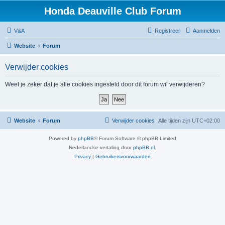
Honda Deauville Club Forum
V&A
Registreer
Aanmelden
Website
Forum
Verwijder cookies
Weet je zeker dat je alle cookies ingesteld door dit forum wil verwijderen?
Website
Forum
Verwijder cookies
Alle tijden zijn
UTC+02:00
Powered by
phpBB
® Forum Software © phpBB Limited
Nederlandse vertaling door
phpBB.nl
.
Privacy
|
Gebruikersvoorwaarden