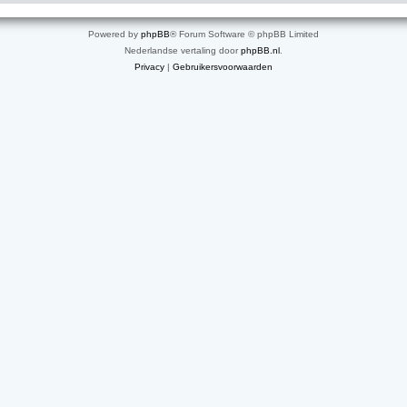
Powered by
phpBB
® Forum Software © phpBB Limited
Nederlandse vertaling door
phpBB.nl
.
Privacy
|
Gebruikersvoorwaarden