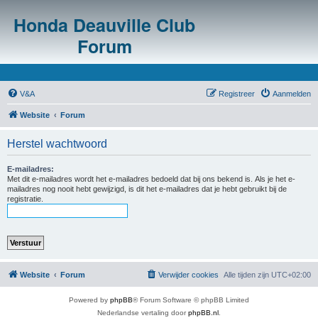
Honda Deauville Club
Forum
V&A
Registreer
Aanmelden
Website
Forum
Herstel wachtwoord
E-mailadres:
Met dit e-mailadres wordt het e-mailadres bedoeld dat bij ons bekend is. Als je het e-
mailadres nog nooit hebt gewijzigd, is dit het e-mailadres dat je hebt gebruikt bij de
registratie.
Website
Forum
Verwijder cookies
Alle tijden zijn
UTC+02:00
Powered by
phpBB
® Forum Software © phpBB Limited
Nederlandse vertaling door
phpBB.nl
.