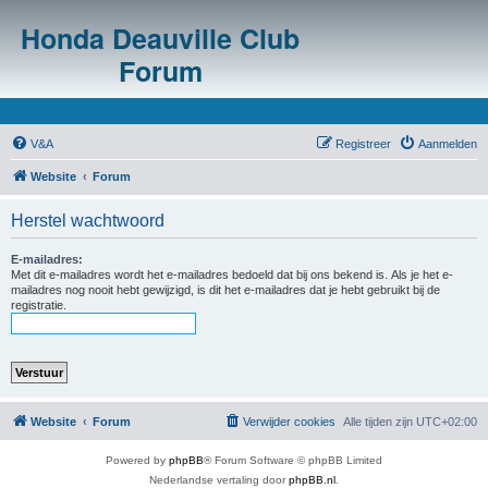
Honda Deauville Club
Forum
V&A
Registreer
Aanmelden
Website
Forum
Herstel wachtwoord
E-mailadres:
Met dit e-mailadres wordt het e-mailadres bedoeld dat bij ons bekend is. Als je het e-
mailadres nog nooit hebt gewijzigd, is dit het e-mailadres dat je hebt gebruikt bij de
registratie.
Website
Forum
Verwijder cookies
Alle tijden zijn
UTC+02:00
Powered by
phpBB
® Forum Software © phpBB Limited
Nederlandse vertaling door
phpBB.nl
.