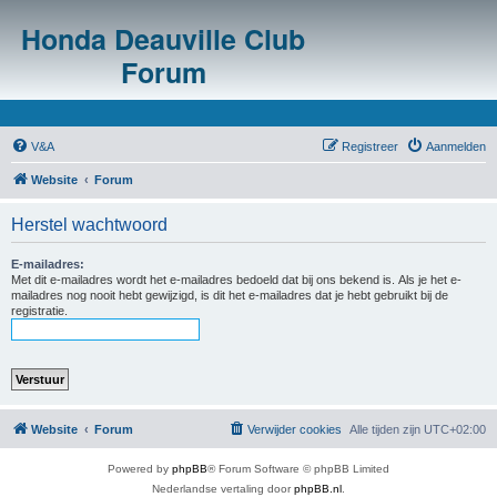
Honda Deauville Club
Forum
V&A
Registreer
Aanmelden
Website
Forum
Herstel wachtwoord
E-mailadres:
Met dit e-mailadres wordt het e-mailadres bedoeld dat bij ons bekend is. Als je het e-
mailadres nog nooit hebt gewijzigd, is dit het e-mailadres dat je hebt gebruikt bij de
registratie.
Website
Forum
Verwijder cookies
Alle tijden zijn
UTC+02:00
Powered by
phpBB
® Forum Software © phpBB Limited
Nederlandse vertaling door
phpBB.nl
.