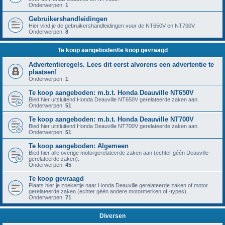
Onderwerpen:
1
Gebruikershandleidingen
Hier vind je de gebruikershandleidingen voor de NT650V en NT700V
Onderwerpen:
8
Te koop aangeboden/te koop gevraagd
Advertentieregels. Lees dit eerst alvorens een advertentie te
plaatsen!
Onderwerpen:
1
Te koop aangeboden: m.b.t. Honda Deauville NT650V
Bied hier uitsluitend Honda Deauville NT650V gerelateerde zaken aan.
Onderwerpen:
51
Te koop aangeboden: m.b.t. Honda Deauville NT700V
Bied hier uitsluitend Honda Deauville NT700V gerelateerde zaken aan.
Onderwerpen:
51
Te koop aangeboden: Algemeen
Bied hier alle overige motorgerelateerde zaken aan (echter géén Deauville-
gerelateerde zaken).
Onderwerpen:
45
Te koop gevraagd
Plaats hier je zoekertje naar Honda Deauville gerelateerde zaken of motor
gerelateerde zaken (echter géén andere motormerken of -types).
Onderwerpen:
71
Diversen