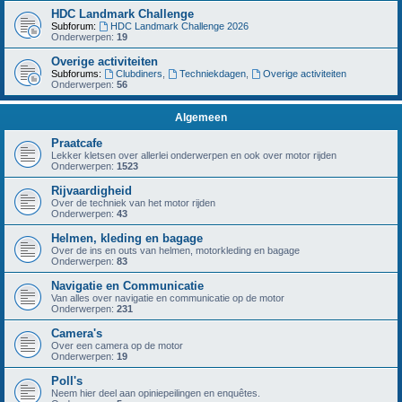
HDC Landmark Challenge
Subforum:
HDC Landmark Challenge 2026
Onderwerpen:
19
Overige activiteiten
Subforums:
Clubdiners
,
Techniekdagen
,
Overige activiteiten
Onderwerpen:
56
Algemeen
Praatcafe
Lekker kletsen over allerlei onderwerpen en ook over motor rijden
Onderwerpen:
1523
Rijvaardigheid
Over de techniek van het motor rijden
Onderwerpen:
43
Helmen, kleding en bagage
Over de ins en outs van helmen, motorkleding en bagage
Onderwerpen:
83
Navigatie en Communicatie
Van alles over navigatie en communicatie op de motor
Onderwerpen:
231
Camera's
Over een camera op de motor
Onderwerpen:
19
Poll's
Neem hier deel aan opiniepeilingen en enquêtes.