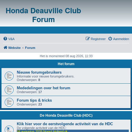
Honda Deauville Club
Forum
V&A
Registreer
Aanmelden
Website
Forum
Het is momenteel 08 aug 2026, 11:33
Het forum
Nieuwe forumgebruikers
Informatie voor nieuwe forumgebruikers.
Onderwerpen:
8
Mededelingen over het forum
Onderwerpen:
17
Forum tips & tricks
Onderwerpen:
23
De Honda Deauville Club (HDC)
Klik hier voor de eerstvolgende activiteit van de HDC
De volgende activiteit van de HDC:
16 augustus 2026 Noord Holland rit