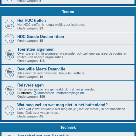
Onderwerpen:
5
Toeren
Het HDC-treffen
Het HDC-treffen is toegankelijk voor iedereen.
Onderwerpen:
23
HDC Goede Doelen ritten
Onderwerpen:
15
Toerritten algemeen
Over toeren in het algemeen waaronder ook zelf georganiseerde routes en
routes van andere organisaties
Onderwerpen:
113
Deauville Meets Deauville
Alles over de internationale Deauville Treffens
Onderwerpen:
19
Reisverslagen
Heb je een mooie reis gemaakt. Schrijf hier je verslag.
Subforum:
Motorhotels, motorcampings etc.
Onderwerpen:
100
Wat mag wel en wat mag niet in het buitenland?
Over wat je wel en wat je niet mag als je ( met de motor ) in het buitenland
bent. Ook over wat je moet..
Onderwerpen:
45
Techniek