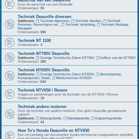
Aanschaf van een Deauville
Over de aanschaf van een Deauville
Onderwerpen:
35
Techniek Deauville diversen
Subforums:
Techniek Algemeen
,
Techniek Banden
,
Techniek
Remmen, Remschijven etc.
,
Techniek Verlichting
,
Techniek Montage
Navigatie
Onderwerpen:
590
Techniek NT 1100
Onderwerpen:
3
Techniek NT700V Deauville
Subforums:
Overige Technische Zaken NT700V
,
Koffers van de NT700V
Onderwerpen:
285
Techniek NT650V Deauville
Subforums:
Overige Technische Zaken NT650V
,
Benzinepomp,
Kontaktpunten, Diode
,
Windschermen NT650V
Onderwerpen:
542
Techniek NTV650 / Revere
Vragen en opmerkingen over de techniek van de NTV650 / Revere
Onderwerpen:
18
Techniek andere motoren
Over de techniek van andere motoren. Dus géén Deauville-gerelateerde
zaken!!!
Subforums:
Motorgedeelte
,
Rijwielgedeelte
,
Kuipwerkgedeelte
Onderwerpen:
43
How To's Honda Deauville en NTV650
Een verzameling van documenten inzake technische vraagstukken specifiek
over de Honda Deauville en NTV650.