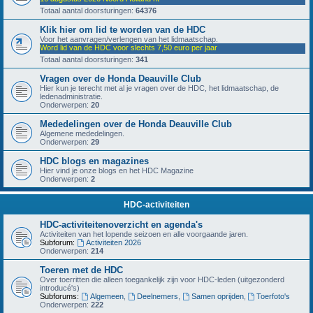
Totaal aantal doorsturingen:
64376
Klik hier om lid te worden van de HDC
Voor het aanvragen/verlengen van het lidmaatschap.
Word lid van de HDC voor slechts 7,50 euro per jaar
Totaal aantal doorsturingen:
341
Vragen over de Honda Deauville Club
Hier kun je terecht met al je vragen over de HDC, het lidmaatschap, de
ledenadministratie.
Onderwerpen:
20
Mededelingen over de Honda Deauville Club
Algemene mededelingen.
Onderwerpen:
29
HDC blogs en magazines
Hier vind je onze blogs en het HDC Magazine
Onderwerpen:
2
HDC-activiteiten
HDC-activiteitenoverzicht en agenda's
Activiteiten van het lopende seizoen en alle voorgaande jaren.
Subforum:
Activiteiten 2026
Onderwerpen:
214
Toeren met de HDC
Over toerritten die alleen toegankelijk zijn voor HDC-leden (uitgezonderd
introducé's)
Subforums:
Algemeen
,
Deelnemers
,
Samen oprijden
,
Toerfoto's
Onderwerpen:
222