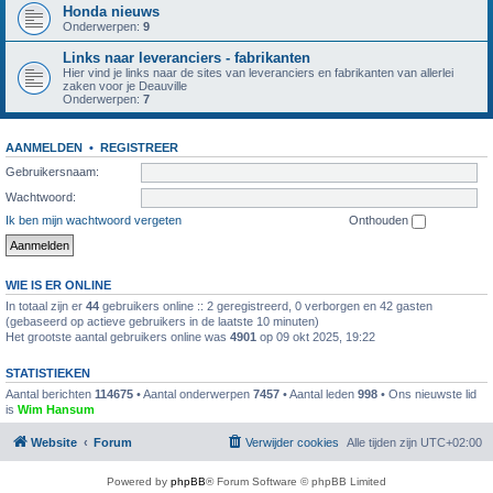
Honda nieuws
Onderwerpen:
9
Links naar leveranciers - fabrikanten
Hier vind je links naar de sites van leveranciers en fabrikanten van allerlei
zaken voor je Deauville
Onderwerpen:
7
AANMELDEN
•
REGISTREER
Gebruikersnaam:
Wachtwoord:
Ik ben mijn wachtwoord vergeten
Onthouden
WIE IS ER ONLINE
In totaal zijn er
44
gebruikers online :: 2 geregistreerd, 0 verborgen en 42 gasten
(gebaseerd op actieve gebruikers in de laatste 10 minuten)
Het grootste aantal gebruikers online was
4901
op 09 okt 2025, 19:22
STATISTIEKEN
Aantal berichten
114675
• Aantal onderwerpen
7457
• Aantal leden
998
• Ons nieuwste lid
is
Wim Hansum
Website
Forum
Verwijder cookies
Alle tijden zijn
UTC+02:00
Powered by
phpBB
® Forum Software © phpBB Limited