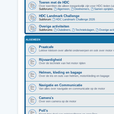
Toeren met de HDC
Over toerritten die alleen toegankelijk zijn voor HDC-leden (
Subforums:
Algemeen
,
Deelnemers
,
Samen oprijden
HDC Landmark Challenge
Subforum:
HDC Landmark Challenge 2026
Overige activiteiten
Subforums:
Clubdiners
,
Techniekdagen
,
Overige acti
ALGEMEEN
Praatcafe
Lekker kletsen over allerlei onderwerpen en ook over motor r
Rijvaardigheid
Over de techniek van het motor rijden
Helmen, kleding en bagage
Over de ins en outs van helmen, motorkleding en bagage
Navigatie en Communicatie
Van alles over navigatie en communicatie op de motor
Camera's
Over een camera op de motor
Poll's
Neem hier deel aan opiniepeilingen en enquêtes.