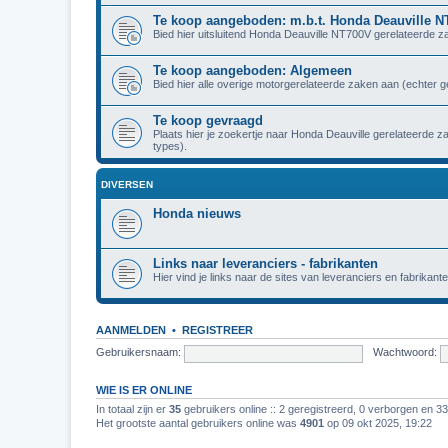
Te koop aangeboden: m.b.t. Honda Deauville 
Bied hier uitsluitend Honda Deauville NT700V gerelateerde z
Te koop aangeboden: Algemeen
Bied hier alle overige motorgerelateerde zaken aan (echter 
Te koop gevraagd
Plaats hier je zoekertje naar Honda Deauville gerelateerde 
types).
DIVERSEN
Honda nieuws
Links naar leveranciers - fabrikanten
Hier vind je links naar de sites van leveranciers en fabrikante
AANMELDEN
•
REGISTREER
Gebruikersnaam:
Wachtwoord:
WIE IS ER ONLINE
In totaal zijn er
35
gebruikers online :: 2 geregistreerd, 0 verborgen en 3
Het grootste aantal gebruikers online was
4901
op 09 okt 2025, 19:22