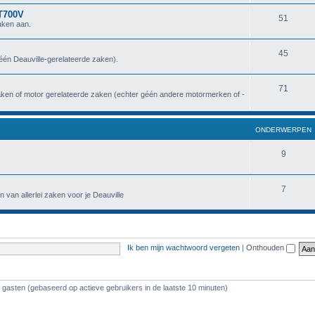
NT700V
51
aken aan.
45
géén Deauville-gerelateerde zaken).
71
zaken of motor gerelateerde zaken (echter géén andere motormerken of -
ONDERWERPEN
9
7
n van allerlei zaken voor je Deauville
Ik ben mijn wachtwoord vergeten
|
Onthouden
3 gasten (gebaseerd op actieve gebruikers in de laatste 10 minuten)