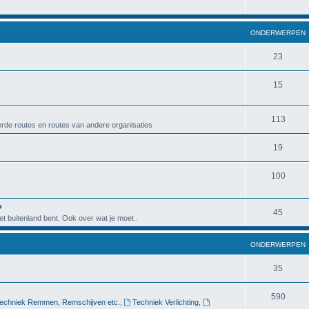
ONDERWERPEN
23
15
113
rde routes en routes van andere organisaties
19
100
?
45
het buitenland bent. Ook over wat je moet..
ONDERWERPEN
35
590
echniek Remmen, Remschijven etc.
,
Techniek Verlichting
,