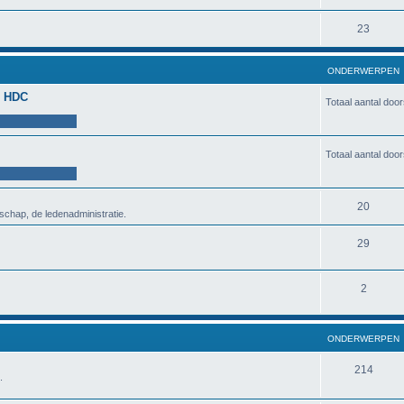
23
ONDERWERPEN
de HDC
Totaal aantal doo
Totaal aantal doo
20
schap, de ledenadministratie.
29
2
ONDERWERPEN
214
.