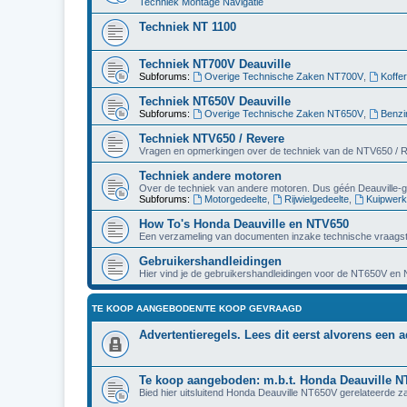
Techniek Montage Navigatie
Techniek NT 1100
Techniek NT700V Deauville
Subforums:
Overige Technische Zaken NT700V
,
Koffe
Techniek NT650V Deauville
Subforums:
Overige Technische Zaken NT650V
,
Benzi
Techniek NTV650 / Revere
Vragen en opmerkingen over de techniek van de NTV650 / 
Techniek andere motoren
Over de techniek van andere motoren. Dus géén Deauville-g
Subforums:
Motorgedeelte
,
Rijwielgedeelte
,
Kuipwerk
How To's Honda Deauville en NTV650
Een verzameling van documenten inzake technische vraagst
Gebruikershandleidingen
Hier vind je de gebruikershandleidingen voor de NT650V en
TE KOOP AANGEBODEN/TE KOOP GEVRAAGD
Advertentieregels. Lees dit eerst alvorens een a
Te koop aangeboden: m.b.t. Honda Deauville 
Bied hier uitsluitend Honda Deauville NT650V gerelateerde z