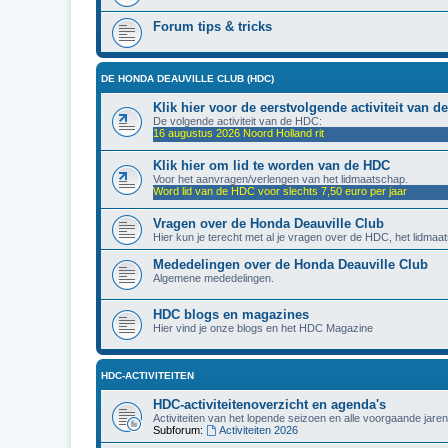
Forum tips & tricks
DE HONDA DEAUVILLE CLUB (HDC)
Klik hier voor de eerstvolgende activiteit van 
De volgende activiteit van de HDC:
16 augustus 2026 Noord Holland rit
Klik hier om lid te worden van de HDC
Voor het aanvragen/verlengen van het lidmaatschap.
Word lid van de HDC voor slechts 7,50 euro per jaar
Vragen over de Honda Deauville Club
Hier kun je terecht met al je vragen over de HDC, het lidmaat
Mededelingen over de Honda Deauville Club
Algemene mededelingen.
HDC blogs en magazines
Hier vind je onze blogs en het HDC Magazine
HDC-ACTIVITEITEN
HDC-activiteitenoverzicht en agenda's
Activiteiten van het lopende seizoen en alle voorgaande jaren
Subforum:
Activiteiten 2026