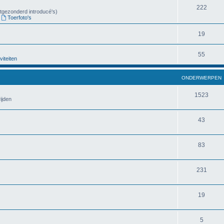
222
uitgezonderd introducé's)
,
Toerfoto's
19
55
viteiten
ONDERWERPEN
1523
ijden
43
83
231
19
5