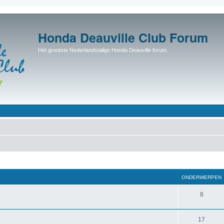
Honda Deauville Club Forum
Het grootste Nederlandstalige Honda Deauville forum.
ONDERWERPEN
8
17