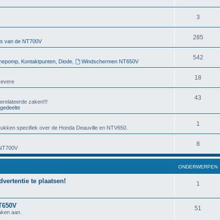
3
285
rs van de NT700V
542
nepomp, Kontaktpunten, Diode
,
Windschermen NT650V
18
Revere
43
erelateerde zaken!!!
gedeelte
1
ukken specifiek over de Honda Deauville en NTV650.
8
 NT700V
ONDERWERPEN
dvertentie te plaatsen!
1
NT650V
51
aken aan.