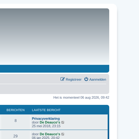
Registreer
Aanmelden
Het is momenteel 06 aug 2026, 09:42
BERICHTEN
LAATSTE BERICHT
Privacyverklaring
8
B
door
De Deauco's
e
25 mei 2018, 23:15
k
i
B
door
De Deauco's
29
j
e
06 jan 2025, 20:42