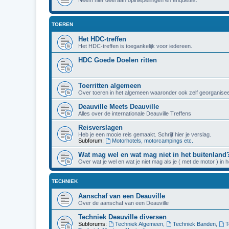
TOEREN
Het HDC-treffen
Het HDC-treffen is toegankelijk voor iedereen.
HDC Goede Doelen ritten
Toerritten algemeen
Over toeren in het algemeen waaronder ook zelf georganisee
Deauville Meets Deauville
Alles over de internationale Deauville Treffens
Reisverslagen
Heb je een mooie reis gemaakt. Schrijf hier je verslag.
Subforum:
Motorhotels, motorcampings etc.
Wat mag wel en wat mag niet in het buitenland
Over wat je wel en wat je niet mag als je ( met de motor ) in 
TECHNIEK
Aanschaf van een Deauville
Over de aanschaf van een Deauville
Techniek Deauville diversen
Subforums:
Techniek Algemeen
,
Techniek Banden
,
T