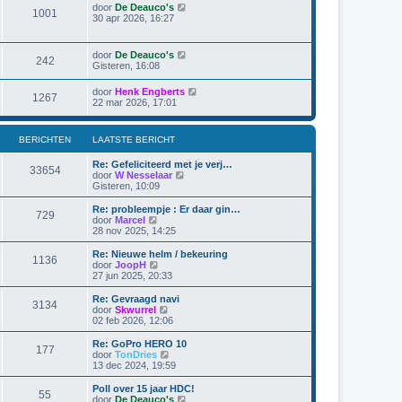
t
j
r
B
door
De Deauco's
t
1001
k
i
e
30 apr 2026, 16:27
e
l
c
k
b
a
h
i
e
a
t
j
r
B
door
De Deauco's
t
242
k
i
e
Gisteren, 16:08
s
l
c
k
t
a
h
i
e
B
door
Henk Engberts
a
t
1267
j
b
e
22 mar 2026, 17:01
t
k
e
k
s
l
r
i
t
a
i
j
e
BERICHTEN
LAATSTE BERICHT
a
c
k
b
t
h
l
e
s
t
Re: Gefeliciteerd met je verj…
a
r
33654
t
B
door
W Nesselaar
a
i
e
e
Gisteren, 10:09
t
c
b
k
s
h
e
i
Re: probleempje : Er daar gin…
t
t
729
r
j
B
door
Marcel
e
i
k
e
28 nov 2025, 14:25
b
c
l
k
e
h
a
i
r
Re: Nieuwe helm / bekeuring
t
1136
a
j
i
B
door
JoopH
t
k
c
e
27 jun 2025, 20:33
s
l
h
k
t
a
t
i
Re: Gevraagd navi
e
3134
a
j
B
door
Skwurrel
b
t
k
e
02 feb 2026, 12:06
e
s
l
k
r
t
a
i
Re: GoPro HERO 10
i
e
177
a
j
B
door
TonDries
c
b
t
k
e
13 dec 2024, 19:59
h
e
s
l
k
t
r
t
a
i
Poll over 15 jaar HDC!
i
e
55
a
j
B
door
De Deauco's
c