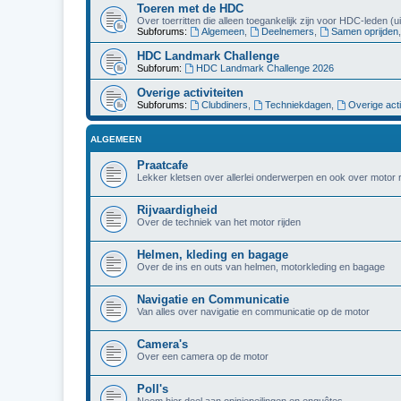
Toeren met de HDC
Over toerritten die alleen toegankelijk zijn voor HDC-leden (
Subforums:
Algemeen
,
Deelnemers
,
Samen oprijden
HDC Landmark Challenge
Subforum:
HDC Landmark Challenge 2026
Overige activiteiten
Subforums:
Clubdiners
,
Techniekdagen
,
Overige acti
ALGEMEEN
Praatcafe
Lekker kletsen over allerlei onderwerpen en ook over motor r
Rijvaardigheid
Over de techniek van het motor rijden
Helmen, kleding en bagage
Over de ins en outs van helmen, motorkleding en bagage
Navigatie en Communicatie
Van alles over navigatie en communicatie op de motor
Camera's
Over een camera op de motor
Poll's
Neem hier deel aan opiniepeilingen en enquêtes.