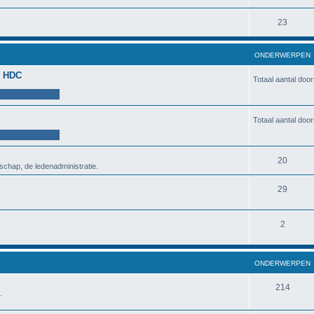
23
ONDERWERPEN
de HDC
Totaal aantal doo
Totaal aantal doo
20
schap, de ledenadministratie.
29
2
ONDERWERPEN
214
.