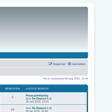
Registreer
Aanmelden
Het is momenteel 08 aug 2026, 16:44
BERICHTEN
LAATSTE BERICHT
Privacyverklaring
8
B
door
De Deauco's
e
25 mei 2018, 23:15
k
i
B
door
De Deauco's
29
j
e
06 jan 2025, 20:42