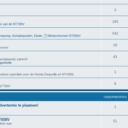
3
285
rs van de NT700V
542
nepomp, Kontaktpunten, Diode
,
Windschermen NT650V
18
Revere
43
erelateerde zaken!!!
gedeelte
1
ukken specifiek over de Honda Deauville en NTV650.
8
 NT700V
ONDERWERPEN
dvertentie te plaatsen!
1
NT650V
51
aken aan.