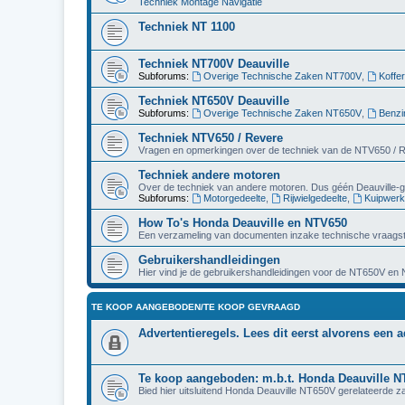
Techniek Montage Navigatie
Techniek NT 1100
Techniek NT700V Deauville
Subforums:
Overige Technische Zaken NT700V
,
Koffe
Techniek NT650V Deauville
Subforums:
Overige Technische Zaken NT650V
,
Benzi
Techniek NTV650 / Revere
Vragen en opmerkingen over de techniek van de NTV650 / 
Techniek andere motoren
Over de techniek van andere motoren. Dus géén Deauville-g
Subforums:
Motorgedeelte
,
Rijwielgedeelte
,
Kuipwerk
How To's Honda Deauville en NTV650
Een verzameling van documenten inzake technische vraagst
Gebruikershandleidingen
Hier vind je de gebruikershandleidingen voor de NT650V en
TE KOOP AANGEBODEN/TE KOOP GEVRAAGD
Advertentieregels. Lees dit eerst alvorens een a
Te koop aangeboden: m.b.t. Honda Deauville 
Bied hier uitsluitend Honda Deauville NT650V gerelateerde z