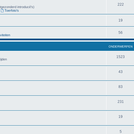
222
uitgezonderd introducé's)
,
Toerfoto's
19
56
viteiten
ONDERWERPEN
1523
ijden
43
83
231
19
5