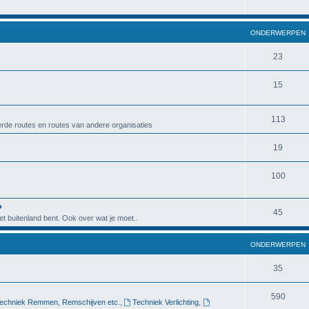
ONDERWERPEN
23
15
113
rde routes en routes van andere organisaties
19
100
?
45
het buitenland bent. Ook over wat je moet..
ONDERWERPEN
35
590
echniek Remmen, Remschijven etc.
,
Techniek Verlichting
,