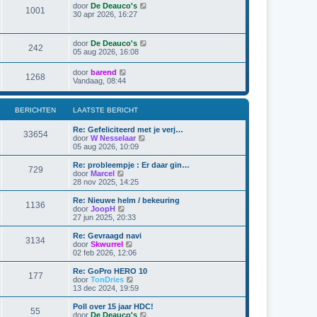
t
j
r
B
door
De Deauco's
t
1001
k
i
e
30 apr 2026, 16:27
e
l
c
k
b
a
h
i
e
a
t
j
r
B
door
De Deauco's
t
242
k
i
e
05 aug 2026, 16:08
s
l
c
k
t
a
h
i
e
B
door
barend
a
t
1268
j
b
e
Vandaag, 08:44
t
k
e
k
s
l
r
i
t
a
i
j
e
BERICHTEN
LAATSTE BERICHT
a
c
k
b
t
h
l
e
s
t
Re: Gefeliciteerd met je verj…
a
r
33654
t
B
door
W Nesselaar
a
i
e
e
05 aug 2026, 10:09
t
c
b
k
s
h
e
i
Re: probleempje : Er daar gin…
t
t
729
r
j
B
door
Marcel
e
i
k
e
28 nov 2025, 14:25
b
c
l
k
e
h
a
i
r
Re: Nieuwe helm / bekeuring
t
1136
a
j
i
B
door
JoopH
t
k
c
e
27 jun 2025, 20:33
s
l
h
k
t
a
t
i
Re: Gevraagd navi
e
3134
a
j
B
door
Skwurrel
b
t
k
e
02 feb 2026, 12:06
e
s
l
k
r
t
a
i
Re: GoPro HERO 10
i
e
177
a
j
B
door
TonDries
c
b
t
k
e
13 dec 2024, 19:59
h
e
s
l
k
t
r
t
a
i
Poll over 15 jaar HDC!
i
e
55
a
j
B
door
De Deauco's
c