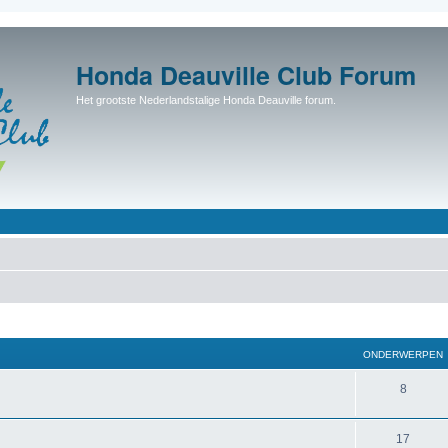
Honda Deauville Club Forum
Het grootste Nederlandstalige Honda Deauville forum.
ONDERWERPEN
8
17