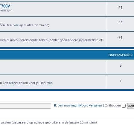
NT700V
51
aken aan.
45
géén Deauville-gerelateerde zaken).
71
zaken of motor gerelateerde zaken (echter géén andere motormerken of -
ONDERWERPEN
9
7
n van allerlei zaken voor je Deauville
Ik ben mijn wachtwoord vergeten
|
Onthouden
2 gasten (gebaseerd op actieve gebruikers in de laatste 10 minuten)