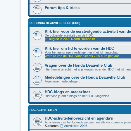
Forum tips & tricks
DE HONDA DEAUVILLE CLUB (HDC)
Klik hier voor de eerstvolgende activiteit van 
De volgende activiteit van de HDC:
16 augustus 2026 Noord Holland rit
Klik hier om lid te worden van de HDC
Voor het aanvragen/verlengen van het lidmaatschap.
Word lid van de HDC voor slechts 7,50 euro per jaar
Vragen over de Honda Deauville Club
Hier kun je terecht met al je vragen over de HDC, het lidmaat
Mededelingen over de Honda Deauville Club
Algemene mededelingen.
HDC blogs en magazines
Hier vind je onze blogs en het HDC Magazine
HDC-ACTIVITEITEN
HDC-activiteitenoverzicht en agenda's
Activiteiten van het lopende seizoen en alle voorgaande jaren
Subforum:
Activiteiten 2026