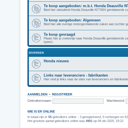
Te koop aangeboden: m.b.t. Honda Deauville 
Bied hier uitsluitend Honda Deauville NT700V gerelateerde z
Te koop aangeboden: Algemeen
Bied hier alle overige motorgerelateerde zaken aan (echter 
Te koop gevraagd
Plaats hier je zoekertje naar Honda Deauville gerelateerde 
types).
DIVERSEN
Honda nieuws
Links naar leveranciers - fabrikanten
Hier vind je links naar de sites van leveranciers en fabrikante
AANMELDEN
•
REGISTREER
Gebruikersnaam:
Wachtwoord:
WIE IS ER ONLINE
In totaal zijn er
55
gebruikers online :: 3 geregistreerd, 0 verborgen en 5
Het grootste aantal gebruikers online was
4901
op 09 okt 2025, 19:22