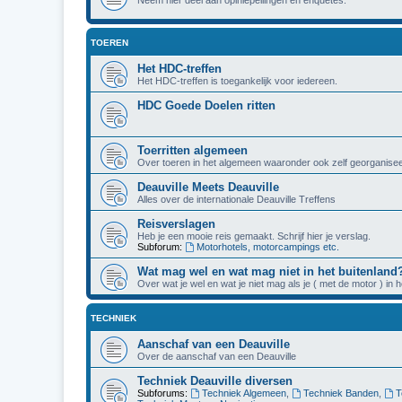
TOEREN
Het HDC-treffen
Het HDC-treffen is toegankelijk voor iedereen.
HDC Goede Doelen ritten
Toerritten algemeen
Over toeren in het algemeen waaronder ook zelf georganisee
Deauville Meets Deauville
Alles over de internationale Deauville Treffens
Reisverslagen
Heb je een mooie reis gemaakt. Schrijf hier je verslag.
Subforum:
Motorhotels, motorcampings etc.
Wat mag wel en wat mag niet in het buitenland
Over wat je wel en wat je niet mag als je ( met de motor ) in 
TECHNIEK
Aanschaf van een Deauville
Over de aanschaf van een Deauville
Techniek Deauville diversen
Subforums:
Techniek Algemeen
,
Techniek Banden
,
T