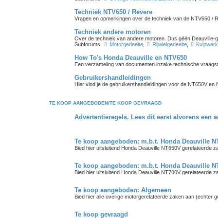
Techniek NTV650 / Revere
Vragen en opmerkingen over de techniek van de NTV650 / 
Techniek andere motoren
Over de techniek van andere motoren. Dus géén Deauville-g
Subforums:
Motorgedeelte
,
Rijwielgedeelte
,
Kuipwerk
How To's Honda Deauville en NTV650
Een verzameling van documenten inzake technische vraagst
Gebruikershandleidingen
Hier vind je de gebruikershandleidingen voor de NT650V en
TE KOOP AANGEBODEN/TE KOOP GEVRAAGD
Advertentieregels. Lees dit eerst alvorens een a
Te koop aangeboden: m.b.t. Honda Deauville 
Bied hier uitsluitend Honda Deauville NT650V gerelateerde z
Te koop aangeboden: m.b.t. Honda Deauville 
Bied hier uitsluitend Honda Deauville NT700V gerelateerde z
Te koop aangeboden: Algemeen
Bied hier alle overige motorgerelateerde zaken aan (echter 
Te koop gevraagd