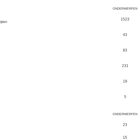
ONDERWERPEN
1523
ijden
43
83
231
19
5
ONDERWERPEN
23
15