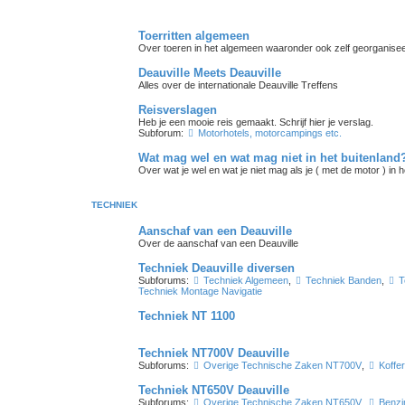
Toerritten algemeen
Over toeren in het algemeen waaronder ook zelf georganisee
Deauville Meets Deauville
Alles over de internationale Deauville Treffens
Reisverslagen
Heb je een mooie reis gemaakt. Schrijf hier je verslag.
Subforum:
Motorhotels, motorcampings etc.
Wat mag wel en wat mag niet in het buitenland
Over wat je wel en wat je niet mag als je ( met de motor ) in 
TECHNIEK
Aanschaf van een Deauville
Over de aanschaf van een Deauville
Techniek Deauville diversen
Subforums:
Techniek Algemeen
,
Techniek Banden
,
T
Techniek Montage Navigatie
Techniek NT 1100
Techniek NT700V Deauville
Subforums:
Overige Technische Zaken NT700V
,
Koffe
Techniek NT650V Deauville
Subforums:
Overige Technische Zaken NT650V
,
Benzi