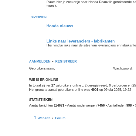
Plaats hier je zoekertje naar Honda Deauville gerelateerde 
types).
DIVERSEN
Honda nieuws
Links naar leveranciers - fabrikanten
Hier vind je links naar de sites van leveranciers en fabrikante
AANMELDEN
•
REGISTREER
Gebruikersnaam:
Wachtwoord:
WIE IS ER ONLINE
In totaal zijn er
27
gebruikers online :: 2 geregistreerd, 0 verborgen en 2
Het grootste aantal gebruikers online was
4901
op 09 okt 2025, 19:22
STATISTIEKEN
Aantal berichten
114671
• Aantal onderwerpen
7456
• Aantal leden
998
• 
Website
Forum