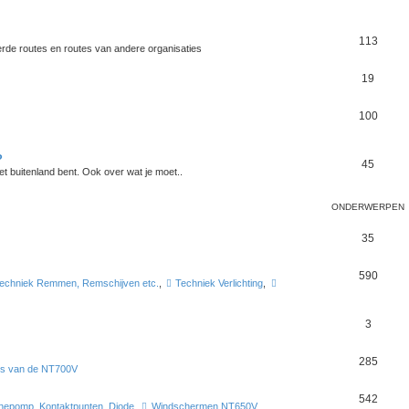
113
rde routes en routes van andere organisaties
19
100
?
45
het buitenland bent. Ook over wat je moet..
ONDERWERPEN
35
590
echniek Remmen, Remschijven etc.
,
Techniek Verlichting
,
3
285
rs van de NT700V
542
nepomp, Kontaktpunten, Diode
,
Windschermen NT650V