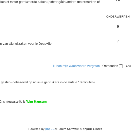
zaken of motor gerelateerde zaken (echter géén andere motormerken of -
ONDERWERPEN
9
7
n van allerlei zaken voor je Deauville
Ik ben mijn wachtwoord vergeten
|
Onthouden
5 gasten (gebaseerd op actieve gebruikers in de laatste 10 minuten)
Ons nieuwste lid is
Wim Hansum
Powered by
phpBB
® Forum Software © phpBB Limited