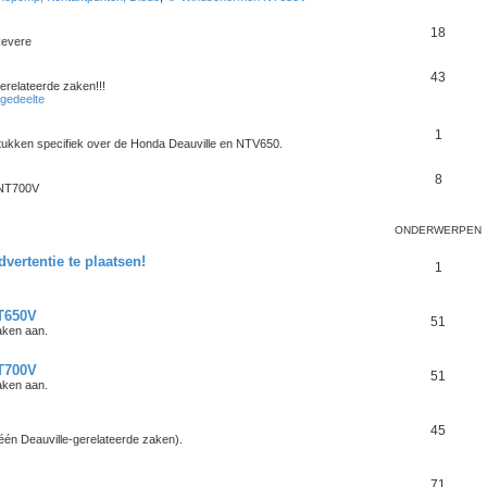
18
Revere
43
erelateerde zaken!!!
gedeelte
1
ukken specifiek over de Honda Deauville en NTV650.
8
 NT700V
ONDERWERPEN
dvertentie te plaatsen!
1
NT650V
51
aken aan.
NT700V
51
aken aan.
45
géén Deauville-gerelateerde zaken).
71