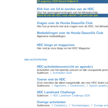
16 augustus 2026 Noord Holland rit
Klik hier om lid te worden van de HDC
Voor het aanvragen/verlengen van het lidmaatschap.
Word lid van de HDC voor slechts 7,50 euro per jaar
Vragen over de Honda Deauville Club
Hier kun je terecht met al je vragen over de HDC, het lidmaat
Mededelingen over de Honda Deauville Club
Algemene mededelingen.
HDC blogs en magazines
Hier vind je onze blogs en het HDC Magazine
HDC-ACTIVITEITEN
HDC-activiteitenoverzicht en agenda's
Activiteiten van het lopende seizoen en alle voorgaande jaren
Subforum:
Activiteiten 2026
Toeren met de HDC
Over toerritten die alleen toegankelijk zijn voor HDC-leden (
Subforums:
Algemeen
,
Deelnemers
,
Samen oprijden
HDC Landmark Challenge
Subforum:
HDC Landmark Challenge 2026
Overige activiteiten
Subforums:
Clubdiners
,
Techniekdagen
,
Overige acti