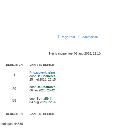
Registreer
Aanmelden
Het is momenteel 07 aug 2026, 12:10
BERICHTEN
LAATSTE BERICHT
Privacyverklaring
8
B
door
De Deauco's
e
25 mei 2018, 23:15
k
i
B
door
De Deauco's
29
j
e
06 jan 2025, 20:42
k
k
l
i
B
door
Sonja59
a
59
j
e
04 aug 2026, 22:26
a
k
k
t
l
i
s
a
j
t
BERICHTEN
LAATSTE BERICHT
a
k
e
t
l
b
s
a
rsturingen: 64330
e
t
a
r
e