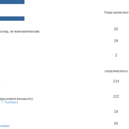
Totaal aantal doo
20
schap, de ledenadministratie.
29
2
ONDERWERPEN
214
.
222
uitgezonderd introducé's)
,
Toerfoto's
19
55
viteiten