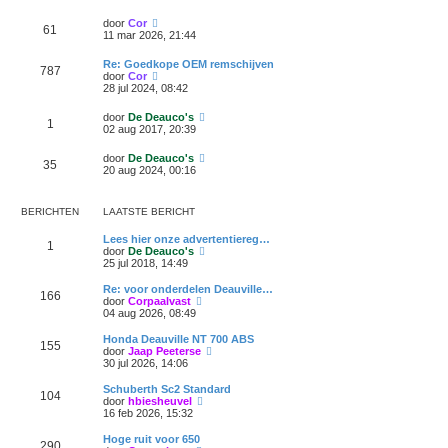
k
b
k
t
c
l
e
i
s
h
B
door
Cor
a
r
61
j
t
t
e
11 mar 2026, 21:44
a
i
k
e
k
t
c
l
b
i
s
h
Re: Goedkope OEM remschijven
a
e
787
j
t
t
B
door
Cor
a
r
k
e
e
28 jul 2024, 08:42
t
i
l
b
k
s
c
a
e
i
t
h
B
door
De Deauco's
a
r
1
j
e
t
e
02 aug 2017, 20:39
t
i
k
b
k
s
c
l
e
i
t
h
B
door
De Deauco's
a
r
35
j
e
t
e
20 aug 2024, 00:16
a
i
k
b
k
t
c
l
e
i
s
h
a
r
j
t
t
BERICHTEN
LAATSTE BERICHT
a
i
k
e
t
c
l
b
s
h
Lees hier onze advertentiereg…
a
e
1
t
t
B
door
De Deauco's
a
r
e
e
25 jul 2018, 14:49
t
i
b
k
s
c
e
i
Re: voor onderdelen Deauville…
t
h
166
r
j
B
door
Corpaalvast
e
t
i
k
e
04 aug 2026, 08:49
b
c
l
k
e
h
a
i
r
Honda Deauville NT 700 ABS
t
155
a
j
i
B
door
Jaap Peeterse
t
k
c
e
30 jul 2026, 14:06
s
l
h
k
t
a
t
i
Schuberth Sc2 Standard
e
104
a
j
B
door
hbiesheuvel
b
t
k
e
16 feb 2026, 15:32
e
s
l
k
r
t
a
i
Hoge ruit voor 650
i
e
290
a