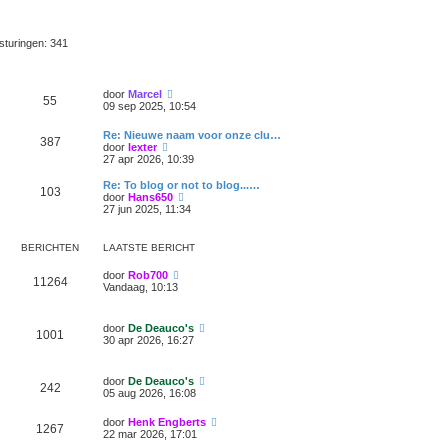
t
i
b
s
c
e
t
h
r
e
rsturingen: 341
t
i
b
c
e
h
r
t
i
B
door
Marcel
55
c
e
09 sep 2025, 10:54
h
k
t
i
Re: Nieuwe naam voor onze clu…
387
j
B
door
lexter
k
e
27 apr 2026, 10:39
l
k
a
i
Re: To blog or not to blog...…
a
103
j
B
door
Hans650
t
k
e
27 jun 2025, 11:34
s
l
k
t
a
i
e
a
j
BERICHTEN
LAATSTE BERICHT
b
t
k
e
s
l
r
B
door
Rob700
t
a
11264
i
e
Vandaag, 10:13
e
a
c
k
b
t
h
i
e
s
t
j
r
B
door
De Deauco's
t
1001
k
i
e
30 apr 2026, 16:27
e
l
c
k
b
a
h
i
e
a
t
j
r
B
door
De Deauco's
t
242
k
i
e
05 aug 2026, 16:08
s
l
c
k
t
a
h
i
e
B
door
Henk Engberts
a
t
1267
j
b
e
22 mar 2026, 17:01
t
k
e
k
s