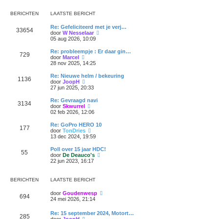
l
r
i
t
a
i
j
e
BERICHTEN
LAATSTE BERICHT
a
c
k
b
t
h
l
e
s
t
Re: Gefeliciteerd met je verj…
a
r
33654
t
B
door
W Nesselaar
a
i
e
e
05 aug 2026, 10:09
t
c
b
k
s
h
e
i
Re: probleempje : Er daar gin…
t
t
729
r
j
B
door
Marcel
e
i
k
e
28 nov 2025, 14:25
b
c
l
k
e
h
a
i
r
Re: Nieuwe helm / bekeuring
t
1136
a
j
i
B
door
JoopH
t
k
c
e
27 jun 2025, 20:33
s
l
h
k
t
a
t
i
Re: Gevraagd navi
e
3134
a
j
B
door
Skwurrel
b
t
k
e
02 feb 2026, 12:06
e
s
l
k
r
t
a
i
Re: GoPro HERO 10
i
e
177
a
j
B
door
TonDries
c
b
t
k
e
13 dec 2024, 19:59
h
e
s
l
k
t
r
t
a
i
Poll over 15 jaar HDC!
i
e
55
a
j
B
door
De Deauco's
c
b
t
k
e
22 jun 2023, 16:17
h
e
s
l
k
t
r
t
a
i
i
e
a
j
BERICHTEN
LAATSTE BERICHT
c
b
t
k
h
e
s
l
t
B
door
Goudenwesp
r
t
a
694
e
24 mei 2026, 21:14
i
e
a
k
c
b
t
i
h
e
Re: 15 september 2024, Motort…
s
285
j
t
r
B