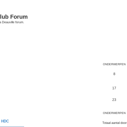
Club Forum
 Deauville forum.
ONDERWERPEN
8
17
23
ONDERWERPEN
de HDC
Totaal aantal doo