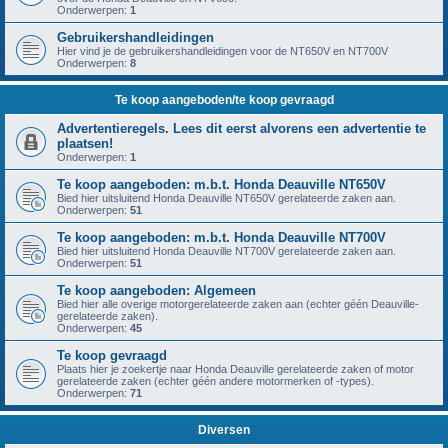
Onderwerpen:
1
Gebruikershandleidingen
Hier vind je de gebruikershandleidingen voor de NT650V en NT700V
Onderwerpen:
8
Te koop aangeboden/te koop gevraagd
Advertentieregels. Lees dit eerst alvorens een advertentie te
plaatsen!
Onderwerpen:
1
Te koop aangeboden: m.b.t. Honda Deauville NT650V
Bied hier uitsluitend Honda Deauville NT650V gerelateerde zaken aan.
Onderwerpen:
51
Te koop aangeboden: m.b.t. Honda Deauville NT700V
Bied hier uitsluitend Honda Deauville NT700V gerelateerde zaken aan.
Onderwerpen:
51
Te koop aangeboden: Algemeen
Bied hier alle overige motorgerelateerde zaken aan (echter géén Deauville-
gerelateerde zaken).
Onderwerpen:
45
Te koop gevraagd
Plaats hier je zoekertje naar Honda Deauville gerelateerde zaken of motor
gerelateerde zaken (echter géén andere motormerken of -types).
Onderwerpen:
71
Diversen