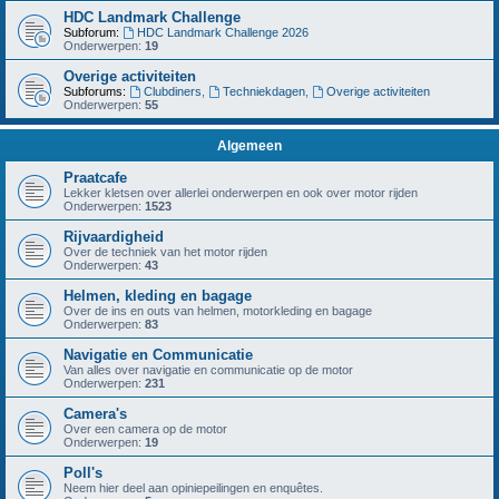
HDC Landmark Challenge
Subforum:
HDC Landmark Challenge 2026
Onderwerpen:
19
Overige activiteiten
Subforums:
Clubdiners
,
Techniekdagen
,
Overige activiteiten
Onderwerpen:
55
Algemeen
Praatcafe
Lekker kletsen over allerlei onderwerpen en ook over motor rijden
Onderwerpen:
1523
Rijvaardigheid
Over de techniek van het motor rijden
Onderwerpen:
43
Helmen, kleding en bagage
Over de ins en outs van helmen, motorkleding en bagage
Onderwerpen:
83
Navigatie en Communicatie
Van alles over navigatie en communicatie op de motor
Onderwerpen:
231
Camera's
Over een camera op de motor
Onderwerpen:
19
Poll's
Neem hier deel aan opiniepeilingen en enquêtes.