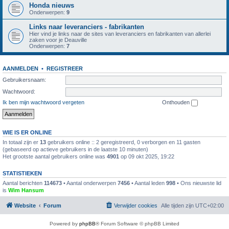
Honda nieuws
Onderwerpen:
9
Links naar leveranciers - fabrikanten
Hier vind je links naar de sites van leveranciers en fabrikanten van allerlei
zaken voor je Deauville
Onderwerpen:
7
AANMELDEN
•
REGISTREER
Gebruikersnaam:
Wachtwoord:
Ik ben mijn wachtwoord vergeten
Onthouden
WIE IS ER ONLINE
In totaal zijn er
13
gebruikers online :: 2 geregistreerd, 0 verborgen en 11 gasten
(gebaseerd op actieve gebruikers in de laatste 10 minuten)
Het grootste aantal gebruikers online was
4901
op 09 okt 2025, 19:22
STATISTIEKEN
Aantal berichten
114673
• Aantal onderwerpen
7456
• Aantal leden
998
• Ons nieuwste lid
is
Wim Hansum
Website
Forum
Verwijder cookies
Alle tijden zijn
UTC+02:00
Powered by
phpBB
® Forum Software © phpBB Limited