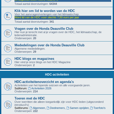
Totaal aantal doorsturingen:
64344
Klik hier om lid te worden van de HDC
Voor het aanvragen/verlengen van het lidmaatschap.
Word lid van de HDC voor slechts 7,50 euro per jaar
Totaal aantal doorsturingen:
341
Vragen over de Honda Deauville Club
Hier kun je terecht met al je vragen over de HDC, het lidmaatschap, de
ledenadministratie.
Onderwerpen:
20
Mededelingen over de Honda Deauville Club
Algemene mededelingen.
Onderwerpen:
29
HDC blogs en magazines
Hier vind je onze blogs en het HDC Magazine
Onderwerpen:
2
HDC-activiteiten
HDC-activiteitenoverzicht en agenda's
Activiteiten van het lopende seizoen en alle voorgaande jaren.
Subforum:
Activiteiten 2026
Onderwerpen:
214
Toeren met de HDC
Over toerritten die alleen toegankelijk zijn voor HDC-leden (uitgezonderd
introducé's)
Subforums:
Algemeen
,
Deelnemers
,
Samen oprijden
,
Toerfoto's
Onderwerpen:
222