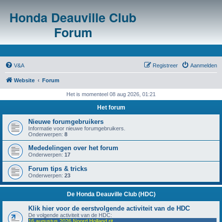
Honda Deauville Club
Forum
V&A
Registreer
Aanmelden
Website
Forum
Het is momenteel 08 aug 2026, 01:21
Het forum
Nieuwe forumgebruikers
Informatie voor nieuwe forumgebruikers.
Onderwerpen:
8
Mededelingen over het forum
Onderwerpen:
17
Forum tips & tricks
Onderwerpen:
23
De Honda Deauville Club (HDC)
Klik hier voor de eerstvolgende activiteit van de HDC
De volgende activiteit van de HDC:
16 augustus 2026 Noord Holland rit