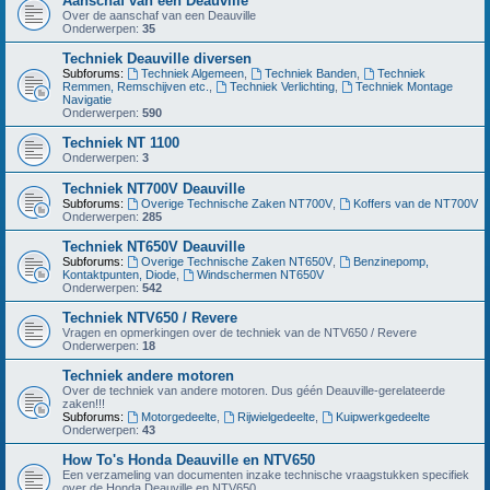
Aanschaf van een Deauville
Over de aanschaf van een Deauville
Onderwerpen:
35
Techniek Deauville diversen
Subforums:
Techniek Algemeen
,
Techniek Banden
,
Techniek
Remmen, Remschijven etc.
,
Techniek Verlichting
,
Techniek Montage
Navigatie
Onderwerpen:
590
Techniek NT 1100
Onderwerpen:
3
Techniek NT700V Deauville
Subforums:
Overige Technische Zaken NT700V
,
Koffers van de NT700V
Onderwerpen:
285
Techniek NT650V Deauville
Subforums:
Overige Technische Zaken NT650V
,
Benzinepomp,
Kontaktpunten, Diode
,
Windschermen NT650V
Onderwerpen:
542
Techniek NTV650 / Revere
Vragen en opmerkingen over de techniek van de NTV650 / Revere
Onderwerpen:
18
Techniek andere motoren
Over de techniek van andere motoren. Dus géén Deauville-gerelateerde
zaken!!!
Subforums:
Motorgedeelte
,
Rijwielgedeelte
,
Kuipwerkgedeelte
Onderwerpen:
43
How To's Honda Deauville en NTV650
Een verzameling van documenten inzake technische vraagstukken specifiek
over de Honda Deauville en NTV650.