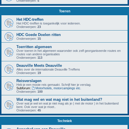
Onderwerpen:
5
Toeren
Het HDC-treffen
Het HDC-treffen is toegankelijk voor iedereen.
Onderwerpen:
23
HDC Goede Doelen ritten
Onderwerpen:
15
Toerritten algemeen
Over toeren in het algemeen waaronder ook zelf georganiseerde routes en
routes van andere organisaties
Onderwerpen:
113
Deauville Meets Deauville
Alles over de internationale Deauville Treffens
Onderwerpen:
19
Reisverslagen
Heb je een mooie reis gemaakt. Schrijf hier je verslag.
Subforum:
Motorhotels, motorcampings etc.
Onderwerpen:
100
Wat mag wel en wat mag niet in het buitenland?
Over wat je wel en wat je niet mag als je ( met de motor ) in het buitenland
bent. Ook over wat je moet..
Onderwerpen:
45
Techniek