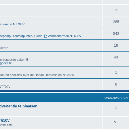
3
285
rs van de NT700V
542
nepomp, Kontaktpunten, Diode
,
Windschermen NT650V
18
Revere
43
erelateerde zaken!!!
gedeelte
1
ukken specifiek over de Honda Deauville en NTV650.
8
 NT700V
ONDERWERPEN
dvertentie te plaatsen!
1
NT650V
51
aken aan.