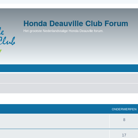
Honda Deauville Club Forum
Het grootste Nederlandstalige Honda Deauville forum.
ONDERWERPEN
8
17