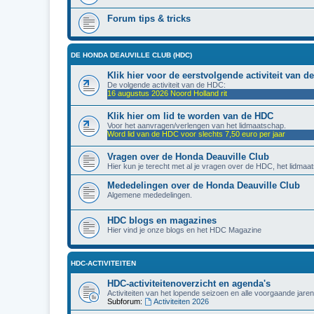
Forum tips & tricks
DE HONDA DEAUVILLE CLUB (HDC)
Klik hier voor de eerstvolgende activiteit van 
De volgende activiteit van de HDC:
16 augustus 2026 Noord Holland rit
Klik hier om lid te worden van de HDC
Voor het aanvragen/verlengen van het lidmaatschap.
Word lid van de HDC voor slechts 7,50 euro per jaar
Vragen over de Honda Deauville Club
Hier kun je terecht met al je vragen over de HDC, het lidmaat
Mededelingen over de Honda Deauville Club
Algemene mededelingen.
HDC blogs en magazines
Hier vind je onze blogs en het HDC Magazine
HDC-ACTIVITEITEN
HDC-activiteitenoverzicht en agenda's
Activiteiten van het lopende seizoen en alle voorgaande jaren
Subforum:
Activiteiten 2026