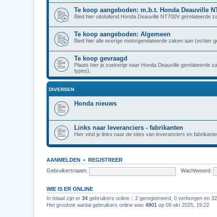
Te koop aangeboden: m.b.t. Honda Deauville 
Bied hier uitsluitend Honda Deauville NT700V gerelateerde z
Te koop aangeboden: Algemeen
Bied hier alle overige motorgerelateerde zaken aan (echter 
Te koop gevraagd
Plaats hier je zoekertje naar Honda Deauville gerelateerde 
types).
DIVERSEN
Honda nieuws
Links naar leveranciers - fabrikanten
Hier vind je links naar de sites van leveranciers en fabrikante
AANMELDEN
•
REGISTREER
Gebruikersnaam:
Wachtwoord:
WIE IS ER ONLINE
In totaal zijn er
34
gebruikers online :: 2 geregistreerd, 0 verborgen en 3
Het grootste aantal gebruikers online was
4901
op 09 okt 2025, 19:22