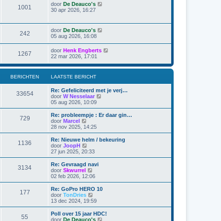
t
j
r
B
door
De Deauco's
t
1001
k
i
e
30 apr 2026, 16:27
e
l
c
k
b
a
h
i
e
a
t
j
r
B
door
De Deauco's
t
242
k
i
e
05 aug 2026, 16:08
s
l
c
k
t
a
h
i
e
B
door
Henk Engberts
a
t
1267
j
b
e
22 mar 2026, 17:01
t
k
e
k
s
l
r
i
t
a
i
j
e
BERICHTEN
LAATSTE BERICHT
a
c
k
b
t
h
l
e
s
t
Re: Gefeliciteerd met je verj…
a
r
33654
t
B
door
W Nesselaar
a
i
e
e
05 aug 2026, 10:09
t
c
b
k
s
h
e
i
Re: probleempje : Er daar gin…
t
t
729
r
j
B
door
Marcel
e
i
k
e
28 nov 2025, 14:25
b
c
l
k
e
h
a
i
r
Re: Nieuwe helm / bekeuring
t
1136
a
j
i
B
door
JoopH
t
k
c
e
27 jun 2025, 20:33
s
l
h
k
t
a
t
i
Re: Gevraagd navi
e
3134
a
j
B
door
Skwurrel
b
t
k
e
02 feb 2026, 12:06
e
s
l
k
r
t
a
i
Re: GoPro HERO 10
i
e
177
a
j
B
door
TonDries
c
b
t
k
e
13 dec 2024, 19:59
h
e
s
l
k
t
r
t
a
i
Poll over 15 jaar HDC!
i
e
55
a
j
B
door
De Deauco's
c