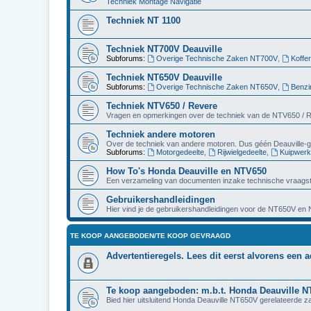
Techniek Montage Navigatie
Techniek NT 1100
Techniek NT700V Deauville
Subforums:
Overige Technische Zaken NT700V
,
Koffe
Techniek NT650V Deauville
Subforums:
Overige Technische Zaken NT650V
,
Benzi
Techniek NTV650 / Revere
Vragen en opmerkingen over de techniek van de NTV650 / 
Techniek andere motoren
Over de techniek van andere motoren. Dus géén Deauville-g
Subforums:
Motorgedeelte
,
Rijwielgedeelte
,
Kuipwerk
How To's Honda Deauville en NTV650
Een verzameling van documenten inzake technische vraagst
Gebruikershandleidingen
Hier vind je de gebruikershandleidingen voor de NT650V en
TE KOOP AANGEBODEN/TE KOOP GEVRAAGD
Advertentieregels. Lees dit eerst alvorens een a
Te koop aangeboden: m.b.t. Honda Deauville 
Bied hier uitsluitend Honda Deauville NT650V gerelateerde z