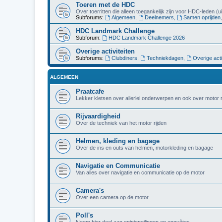
Toeren met de HDC
Over toerritten die alleen toegankelijk zijn voor HDC-leden (
Subforums:
Algemeen
,
Deelnemers
,
Samen oprijden
HDC Landmark Challenge
Subforum:
HDC Landmark Challenge 2026
Overige activiteiten
Subforums:
Clubdiners
,
Techniekdagen
,
Overige acti
ALGEMEEN
Praatcafe
Lekker kletsen over allerlei onderwerpen en ook over motor r
Rijvaardigheid
Over de techniek van het motor rijden
Helmen, kleding en bagage
Over de ins en outs van helmen, motorkleding en bagage
Navigatie en Communicatie
Van alles over navigatie en communicatie op de motor
Camera's
Over een camera op de motor
Poll's
Neem hier deel aan opiniepeilingen en enquêtes.