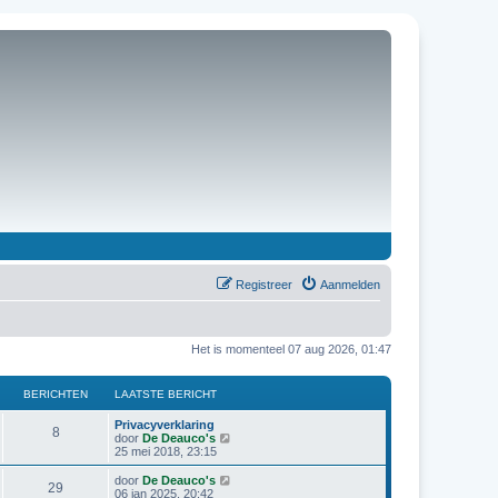
Registreer
Aanmelden
Het is momenteel 07 aug 2026, 01:47
BERICHTEN
LAATSTE BERICHT
Privacyverklaring
8
B
door
De Deauco's
e
25 mei 2018, 23:15
k
i
B
door
De Deauco's
29
j
e
06 jan 2025, 20:42