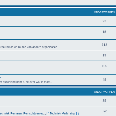
ONDERWERPEN
23
15
113
rde routes en routes van andere organisaties
19
100
?
45
het buitenland bent. Ook over wat je moet..
ONDERWERPEN
35
590
echniek Remmen, Remschijven etc.
,
Techniek Verlichting
,