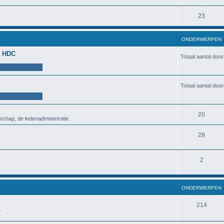
23
ONDERWERPEN
de HDC
Totaal aantal doo
Totaal aantal doo
20
schap, de ledenadministratie.
29
2
ONDERWERPEN
214
.