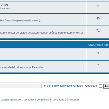
NT700V
51
aken aan.
45
géén Deauville-gerelateerde zaken).
71
zaken of motor gerelateerde zaken (echter géén andere motormerken of -
ONDERWERPEN
9
7
n van allerlei zaken voor je Deauville
Ik ben mijn wachtwoord vergeten
|
Onthouden
2 gasten (gebaseerd op actieve gebruikers in de laatste 10 minuten)