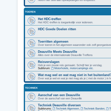
TOEREN
Het HDC-treffen
Het HDC-treffen is toegankelijk voor iedereen.
HDC Goede Doelen ritten
Toerritten algemeen
Over toeren in het algemeen waaronder ook zelf georganisee
Deauville Meets Deauville
Alles over de internationale Deauville Treffens
Reisverslagen
Heb je een mooie reis gemaakt. Schrijf hier je verslag.
Subforum:
Motorhotels, motorcampings etc.
Wat mag wel en wat mag niet in het buitenland
Over wat je wel en wat je niet mag als je ( met de motor ) in 
TECHNIEK
Aanschaf van een Deauville
Over de aanschaf van een Deauville
Techniek Deauville diversen
Subforums:
Techniek Algemeen
,
Techniek Banden
,
T