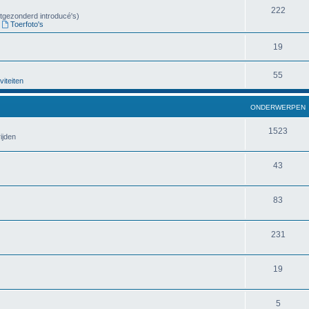
222
uitgezonderd introducé's)
,
Toerfoto's
19
55
viteiten
ONDERWERPEN
1523
ijden
43
83
231
19
5