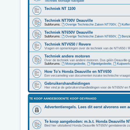
Techniek Montage Navigatie
Techniek NT 1100
Techniek NT700V Deauville
Subforums:
Overige Technische Zaken NT700V
,
Koffe
Techniek NT650V Deauville
Subforums:
Overige Technische Zaken NT650V
,
Benzi
Techniek NTV650 / Revere
Vragen en opmerkingen over de techniek van de NTV650 / 
Techniek andere motoren
Over de techniek van andere motoren. Dus géén Deauville-g
Subforums:
Motorgedeelte
,
Rijwielgedeelte
,
Kuipwerk
How To's Honda Deauville en NTV650
Een verzameling van documenten inzake technische vraagst
Gebruikershandleidingen
Hier vind je de gebruikershandleidingen voor de NT650V en
TE KOOP AANGEBODEN/TE KOOP GEVRAAGD
Advertentieregels. Lees dit eerst alvorens een a
Te koop aangeboden: m.b.t. Honda Deauville 
Bied hier uitsluitend Honda Deauville NT650V gerelateerde z