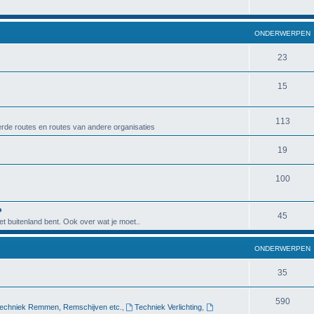
ONDERWERPEN
23
15
113
rde routes en routes van andere organisaties
19
100
?
45
het buitenland bent. Ook over wat je moet..
ONDERWERPEN
35
590
echniek Remmen, Remschijven etc.
,
Techniek Verlichting
,