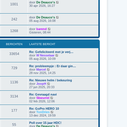
t
j
r
B
door
De Deauco's
t
1001
k
i
e
30 apr 2026, 16:27
e
l
c
k
b
a
h
i
e
a
t
j
r
B
door
De Deauco's
t
242
k
i
e
05 aug 2026, 16:08
s
l
c
k
t
a
h
i
e
B
door
barend
a
t
1268
j
b
e
Gisteren, 08:44
t
k
e
k
s
l
r
i
t
a
i
j
e
BERICHTEN
LAATSTE BERICHT
a
c
k
b
t
h
l
e
s
t
Re: Gefeliciteerd met je verj…
a
r
33654
t
B
door
W Nesselaar
a
i
e
e
05 aug 2026, 10:09
t
c
b
k
s
h
e
i
Re: probleempje : Er daar gin…
t
t
729
r
j
B
door
Marcel
e
i
k
e
28 nov 2025, 14:25
b
c
l
k
e
h
a
i
r
Re: Nieuwe helm / bekeuring
t
1136
a
j
i
B
door
JoopH
t
k
c
e
27 jun 2025, 20:33
s
l
h
k
t
a
t
i
Re: Gevraagd navi
e
3134
a
j
B
door
Skwurrel
b
t
k
e
02 feb 2026, 12:06
e
s
l
k
r
t
a
i
Re: GoPro HERO 10
i
e
177
a
j
B
door
TonDries
c
b
t
k
e
13 dec 2024, 19:59
h
e
s
l
k
t
r
t
a
i
Poll over 15 jaar HDC!
i
e
55
a
j
B
door
De Deauco's
c