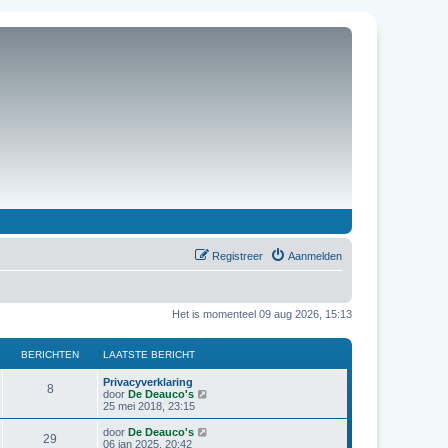
Registreer
Aanmelden
Het is momenteel 09 aug 2026, 15:13
BERICHTEN
LAATSTE BERICHT
Privacyverklaring
8
B
door
De Deauco's
e
25 mei 2018, 23:15
k
i
B
door
De Deauco's
29
j
e
06 jan 2025, 20:42