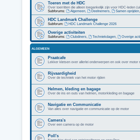
Toeren met de HDC
Over toerritten die alleen toegankelijk zijn voor HDC-leden (
Subforums:
Algemeen
,
Deelnemers
,
Samen oprijden
HDC Landmark Challenge
Subforum:
HDC Landmark Challenge 2026
Overige activiteiten
Subforums:
Clubdiners
,
Techniekdagen
,
Overige acti
ALGEMEEN
Praatcafe
Lekker kletsen over allerlei onderwerpen en ook over motor r
Rijvaardigheid
Over de techniek van het motor rijden
Helmen, kleding en bagage
Over de ins en outs van helmen, motorkleding en bagage
Navigatie en Communicatie
Van alles over navigatie en communicatie op de motor
Camera's
Over een camera op de motor
Poll's
Neem hier deel aan opiniepeilingen en enquêtes.