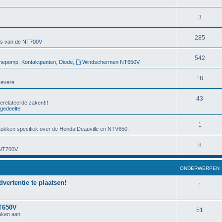
3
285
rs van de NT700V
542
nepomp, Kontaktpunten, Diode
,
Windschermen NT650V
18
Revere
43
erelateerde zaken!!!
gedeelte
1
ukken specifiek over de Honda Deauville en NTV650.
8
 NT700V
ONDERWERPEN
dvertentie te plaatsen!
1
NT650V
51
aken aan.