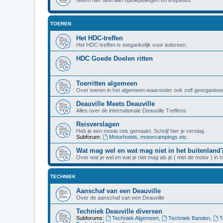
TOEREN
Het HDC-treffen
Het HDC-treffen is toegankelijk voor iedereen.
HDC Goede Doelen ritten
Toerritten algemeen
Over toeren in het algemeen waaronder ook zelf georganisee
Deauville Meets Deauville
Alles over de internationale Deauville Treffens
Reisverslagen
Heb je een mooie reis gemaakt. Schrijf hier je verslag.
Subforum:
Motorhotels, motorcampings etc.
Wat mag wel en wat mag niet in het buitenland
Over wat je wel en wat je niet mag als je ( met de motor ) in 
TECHNIEK
Aanschaf van een Deauville
Over de aanschaf van een Deauville
Techniek Deauville diversen
Subforums:
Techniek Algemeen
,
Techniek Banden
,
T