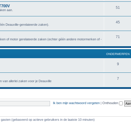
NT700V
51
aken aan.
45
géén Deauville-gerelateerde zaken).
71
zaken of motor gerelateerde zaken (echter géén andere motormerken of -
ONDERWERPEN
9
7
n van allerlei zaken voor je Deauville
Ik ben mijn wachtwoord vergeten
|
Onthouden
5 gasten (gebaseerd op actieve gebruikers in de laatste 10 minuten)