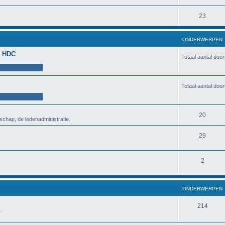
23
ONDERWERPEN
de HDC
Totaal aantal doo
Totaal aantal doo
20
schap, de ledenadministratie.
29
2
ONDERWERPEN
214
.