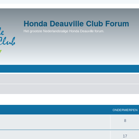
Honda Deauville Club Forum
Het grootste Nederlandstalige Honda Deauville forum.
ONDERWERPEN
8
17