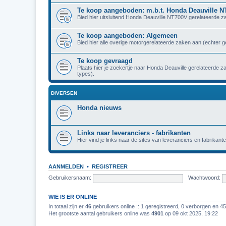
Te koop aangeboden: m.b.t. Honda Deauville 
Bied hier uitsluitend Honda Deauville NT700V gerelateerde z
Te koop aangeboden: Algemeen
Bied hier alle overige motorgerelateerde zaken aan (echter 
Te koop gevraagd
Plaats hier je zoekertje naar Honda Deauville gerelateerde 
types).
DIVERSEN
Honda nieuws
Links naar leveranciers - fabrikanten
Hier vind je links naar de sites van leveranciers en fabrikante
AANMELDEN
•
REGISTREER
Gebruikersnaam:
Wachtwoord:
WIE IS ER ONLINE
In totaal zijn er
46
gebruikers online :: 1 geregistreerd, 0 verborgen en 4
Het grootste aantal gebruikers online was
4901
op 09 okt 2025, 19:22