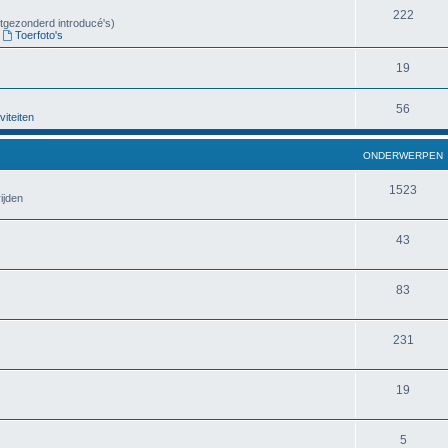
222
uitgezonderd introducé's)
,
Toerfoto's
19
56
viteiten
ONDERWERPEN
1523
ijden
43
83
231
19
5