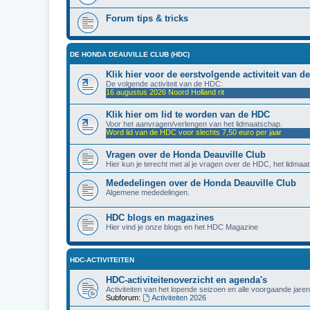
Forum tips & tricks
DE HONDA DEAUVILLE CLUB (HDC)
Klik hier voor de eerstvolgende activiteit van 
De volgende activiteit van de HDC:
16 augustus 2026 Noord Holland rit
Klik hier om lid te worden van de HDC
Voor het aanvragen/verlengen van het lidmaatschap.
Word lid van de HDC voor slechts 7,50 euro per jaar
Vragen over de Honda Deauville Club
Hier kun je terecht met al je vragen over de HDC, het lidmaat
Mededelingen over de Honda Deauville Club
Algemene mededelingen.
HDC blogs en magazines
Hier vind je onze blogs en het HDC Magazine
HDC-ACTIVITEITEN
HDC-activiteitenoverzicht en agenda's
Activiteiten van het lopende seizoen en alle voorgaande jaren
Subforum:
Activiteiten 2026