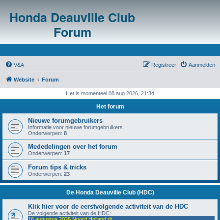
Honda Deauville Club
Forum
V&A
Registreer
Aanmelden
Website
Forum
Het is momenteel 08 aug 2026, 21:34
Het forum
Nieuwe forumgebruikers
Informatie voor nieuwe forumgebruikers.
Onderwerpen:
8
Mededelingen over het forum
Onderwerpen:
17
Forum tips & tricks
Onderwerpen:
23
De Honda Deauville Club (HDC)
Klik hier voor de eerstvolgende activiteit van de HDC
De volgende activiteit van de HDC:
16 augustus 2026 Noord Holland rit