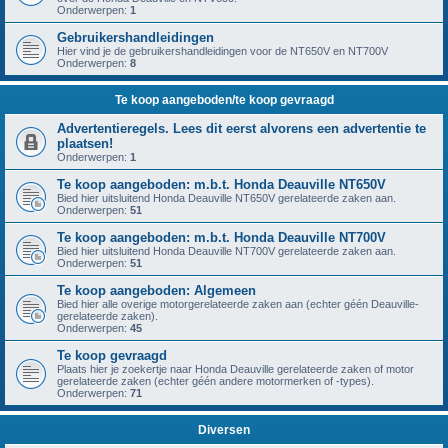
Onderwerpen:
1
Gebruikershandleidingen
Hier vind je de gebruikershandleidingen voor de NT650V en NT700V
Onderwerpen:
8
Te koop aangeboden/te koop gevraagd
Advertentieregels. Lees dit eerst alvorens een advertentie te
plaatsen!
Onderwerpen:
1
Te koop aangeboden: m.b.t. Honda Deauville NT650V
Bied hier uitsluitend Honda Deauville NT650V gerelateerde zaken aan.
Onderwerpen:
51
Te koop aangeboden: m.b.t. Honda Deauville NT700V
Bied hier uitsluitend Honda Deauville NT700V gerelateerde zaken aan.
Onderwerpen:
51
Te koop aangeboden: Algemeen
Bied hier alle overige motorgerelateerde zaken aan (echter géén Deauville-
gerelateerde zaken).
Onderwerpen:
45
Te koop gevraagd
Plaats hier je zoekertje naar Honda Deauville gerelateerde zaken of motor
gerelateerde zaken (echter géén andere motormerken of -types).
Onderwerpen:
71
Diversen