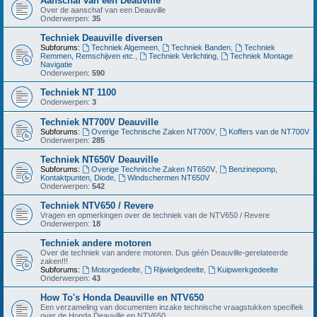
Aanschaf van een Deauville
Over de aanschaf van een Deauville
Onderwerpen:
35
Techniek Deauville diversen
Subforums:
Techniek Algemeen
,
Techniek Banden
,
Techniek
Remmen, Remschijven etc.
,
Techniek Verlichting
,
Techniek Montage
Navigatie
Onderwerpen:
590
Techniek NT 1100
Onderwerpen:
3
Techniek NT700V Deauville
Subforums:
Overige Technische Zaken NT700V
,
Koffers van de NT700V
Onderwerpen:
285
Techniek NT650V Deauville
Subforums:
Overige Technische Zaken NT650V
,
Benzinepomp,
Kontaktpunten, Diode
,
Windschermen NT650V
Onderwerpen:
542
Techniek NTV650 / Revere
Vragen en opmerkingen over de techniek van de NTV650 / Revere
Onderwerpen:
18
Techniek andere motoren
Over de techniek van andere motoren. Dus géén Deauville-gerelateerde
zaken!!!
Subforums:
Motorgedeelte
,
Rijwielgedeelte
,
Kuipwerkgedeelte
Onderwerpen:
43
How To's Honda Deauville en NTV650
Een verzameling van documenten inzake technische vraagstukken specifiek
over de Honda Deauville en NTV650.