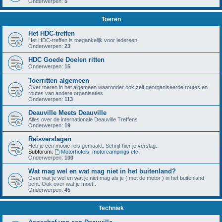
Onderwerpen:
5
Toeren
Het HDC-treffen
Het HDC-treffen is toegankelijk voor iedereen.
Onderwerpen:
23
HDC Goede Doelen ritten
Onderwerpen:
15
Toerritten algemeen
Over toeren in het algemeen waaronder ook zelf georganiseerde routes en
routes van andere organisaties
Onderwerpen:
113
Deauville Meets Deauville
Alles over de internationale Deauville Treffens
Onderwerpen:
19
Reisverslagen
Heb je een mooie reis gemaakt. Schrijf hier je verslag.
Subforum:
Motorhotels, motorcampings etc.
Onderwerpen:
100
Wat mag wel en wat mag niet in het buitenland?
Over wat je wel en wat je niet mag als je ( met de motor ) in het buitenland
bent. Ook over wat je moet..
Onderwerpen:
45
Techniek