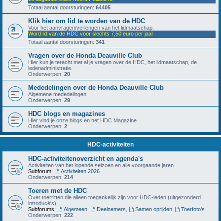
Totaal aantal doorsturingen:
64405
Klik hier om lid te worden van de HDC
Voor het aanvragen/verlengen van het lidmaatschap.
Word lid van de HDC voor slechts 7,50 euro per jaar
Totaal aantal doorsturingen:
341
Vragen over de Honda Deauville Club
Hier kun je terecht met al je vragen over de HDC, het lidmaatschap, de
ledenadministratie.
Onderwerpen:
20
Mededelingen over de Honda Deauville Club
Algemene mededelingen.
Onderwerpen:
29
HDC blogs en magazines
Hier vind je onze blogs en het HDC Magazine
Onderwerpen:
2
HDC-activiteiten
HDC-activiteitenoverzicht en agenda's
Activiteiten van het lopende seizoen en alle voorgaande jaren.
Subforum:
Activiteiten 2026
Onderwerpen:
214
Toeren met de HDC
Over toerritten die alleen toegankelijk zijn voor HDC-leden (uitgezonderd
introducé's)
Subforums:
Algemeen
,
Deelnemers
,
Samen oprijden
,
Toerfoto's
Onderwerpen:
222