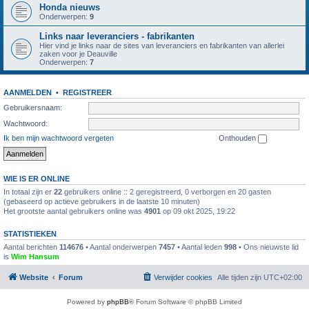
Honda nieuws
Onderwerpen:
9
Links naar leveranciers - fabrikanten
Hier vind je links naar de sites van leveranciers en fabrikanten van allerlei
zaken voor je Deauville
Onderwerpen:
7
AANMELDEN
•
REGISTREER
Gebruikersnaam:
Wachtwoord:
Ik ben mijn wachtwoord vergeten
Onthouden
WIE IS ER ONLINE
In totaal zijn er
22
gebruikers online :: 2 geregistreerd, 0 verborgen en 20 gasten
(gebaseerd op actieve gebruikers in de laatste 10 minuten)
Het grootste aantal gebruikers online was
4901
op 09 okt 2025, 19:22
STATISTIEKEN
Aantal berichten
114676
• Aantal onderwerpen
7457
• Aantal leden
998
• Ons nieuwste lid
is
Wim Hansum
Website
Forum
Verwijder cookies
Alle tijden zijn
UTC+02:00
Powered by
phpBB
® Forum Software © phpBB Limited