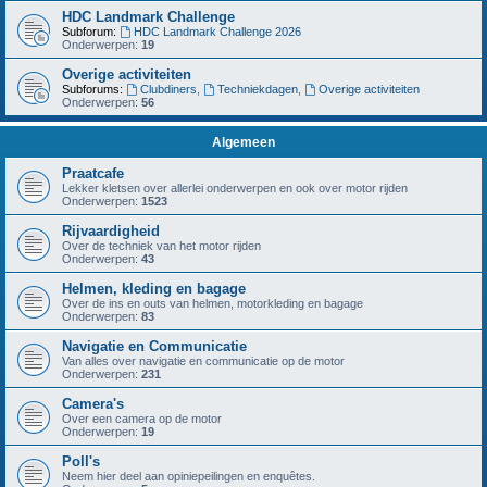
HDC Landmark Challenge
Subforum:
HDC Landmark Challenge 2026
Onderwerpen:
19
Overige activiteiten
Subforums:
Clubdiners
,
Techniekdagen
,
Overige activiteiten
Onderwerpen:
56
Algemeen
Praatcafe
Lekker kletsen over allerlei onderwerpen en ook over motor rijden
Onderwerpen:
1523
Rijvaardigheid
Over de techniek van het motor rijden
Onderwerpen:
43
Helmen, kleding en bagage
Over de ins en outs van helmen, motorkleding en bagage
Onderwerpen:
83
Navigatie en Communicatie
Van alles over navigatie en communicatie op de motor
Onderwerpen:
231
Camera's
Over een camera op de motor
Onderwerpen:
19
Poll's
Neem hier deel aan opiniepeilingen en enquêtes.