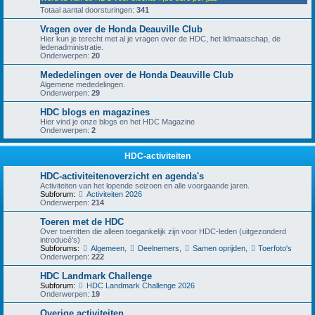
Totaal aantal doorsturingen:
341
Vragen over de Honda Deauville Club
Hier kun je terecht met al je vragen over de HDC, het lidmaatschap, de
ledenadministratie.
Onderwerpen:
20
Mededelingen over de Honda Deauville Club
Algemene mededelingen.
Onderwerpen:
29
HDC blogs en magazines
Hier vind je onze blogs en het HDC Magazine
Onderwerpen:
2
HDC-activiteiten
HDC-activiteitenoverzicht en agenda's
Activiteiten van het lopende seizoen en alle voorgaande jaren.
Subforum:
Activiteiten 2026
Onderwerpen:
214
Toeren met de HDC
Over toerritten die alleen toegankelijk zijn voor HDC-leden (uitgezonderd
introducé's)
Subforums:
Algemeen
,
Deelnemers
,
Samen oprijden
,
Toerfoto's
Onderwerpen:
222
HDC Landmark Challenge
Subforum:
HDC Landmark Challenge 2026
Onderwerpen:
19
Overige activiteiten