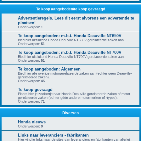
Te koop aangeboden/te koop gevraagd
Advertentieregels. Lees dit eerst alvorens een advertentie te
plaatsen!
Onderwerpen:
1
Te koop aangeboden: m.b.t. Honda Deauville NT650V
Bied hier uitsluitend Honda Deauville NT650V gerelateerde zaken aan.
Onderwerpen:
51
Te koop aangeboden: m.b.t. Honda Deauville NT700V
Bied hier uitsluitend Honda Deauville NT700V gerelateerde zaken aan.
Onderwerpen:
51
Te koop aangeboden: Algemeen
Bied hier alle overige motorgerelateerde zaken aan (echter géén Deauville-
gerelateerde zaken).
Onderwerpen:
45
Te koop gevraagd
Plaats hier je zoekertje naar Honda Deauville gerelateerde zaken of motor
gerelateerde zaken (echter géén andere motormerken of -types).
Onderwerpen:
71
Diversen
Honda nieuws
Onderwerpen:
9
Links naar leveranciers - fabrikanten
Hier vind je links naar de sites van leveranciers en fabrikanten van allerlei