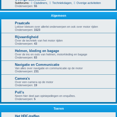
Subforums:
Clubdiners
,
Techniekdagen
,
Overige activiteiten
Onderwerpen:
55
Algemeen
Praatcafe
Lekker kletsen over allerlei onderwerpen en ook over motor rijden
Onderwerpen:
1523
Rijvaardigheid
Over de techniek van het motor rijden
Onderwerpen:
43
Helmen, kleding en bagage
Over de ins en outs van helmen, motorkleding en bagage
Onderwerpen:
83
Navigatie en Communicatie
Van alles over navigatie en communicatie op de motor
Onderwerpen:
231
Camera's
Over een camera op de motor
Onderwerpen:
19
Poll's
Neem hier deel aan opiniepeilingen en enquêtes.
Onderwerpen:
5
Toeren
Het HDC-treffen