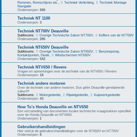
Remmen, Remschijven etc.
,
Techniek Verlichting
,
Techniek Montage
Navigatie
Onderwerpen:
590
Techniek NT 1100
Onderwerpen:
3
Techniek NT700V Deauville
Subforums:
Overige Technische Zaken NT700V
,
Koffers van de NT700V
Onderwerpen:
285
Techniek NT650V Deauville
Subforums:
Overige Technische Zaken NT650V
,
Benzinepomp,
Kontaktpunten, Diode
,
Windschermen NT650V
Onderwerpen:
542
Techniek NTV650 / Revere
Vragen en opmerkingen over de techniek van de NTV650 / Revere
Onderwerpen:
18
Techniek andere motoren
Over de techniek van andere motoren. Dus géén Deauville-gerelateerde
zaken!!!
Subforums:
Motorgedeelte
,
Rijwielgedeelte
,
Kuipwerkgedeelte
Onderwerpen:
43
How To's Honda Deauville en NTV650
Een verzameling van documenten inzake technische vraagstukken specifiek
over de Honda Deauville en NTV650.
Onderwerpen:
1
Gebruikershandleidingen
Hier vind je de gebruikershandleidingen voor de NT650V en NT700V
Onderwerpen:
8