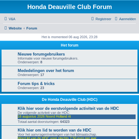
Honda Deauville Club Forum
V&A
Registreer
Aanmelden
Website
Forum
Het is momenteel 06 aug 2026, 23:28
Het forum
Nieuwe forumgebruikers
Informatie voor nieuwe forumgebruikers.
Onderwerpen:
8
Mededelingen over het forum
Onderwerpen:
17
Forum tips & tricks
Onderwerpen:
23
De Honda Deauville Club (HDC)
Klik hier voor de eerstvolgende activiteit van de HDC
De volgende activiteit van de HDC:
16 augustus 2026 Noord Holland rit
Totaal aantal doorsturingen:
64323
Klik hier om lid te worden van de HDC
Voor het aanvragen/verlengen van het lidmaatschap.
Word lid van de HDC voor slechts 7,50 euro per jaar