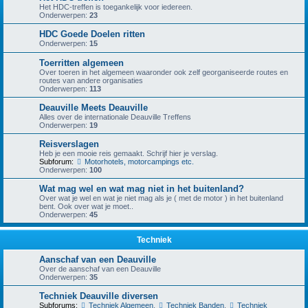
Het HDC-treffen is toegankelijk voor iedereen.
Onderwerpen:
23
HDC Goede Doelen ritten
Onderwerpen:
15
Toerritten algemeen
Over toeren in het algemeen waaronder ook zelf georganiseerde routes en
routes van andere organisaties
Onderwerpen:
113
Deauville Meets Deauville
Alles over de internationale Deauville Treffens
Onderwerpen:
19
Reisverslagen
Heb je een mooie reis gemaakt. Schrijf hier je verslag.
Subforum:
Motorhotels, motorcampings etc.
Onderwerpen:
100
Wat mag wel en wat mag niet in het buitenland?
Over wat je wel en wat je niet mag als je ( met de motor ) in het buitenland
bent. Ook over wat je moet..
Onderwerpen:
45
Techniek
Aanschaf van een Deauville
Over de aanschaf van een Deauville
Onderwerpen:
35
Techniek Deauville diversen
Subforums:
Techniek Algemeen
,
Techniek Banden
,
Techniek