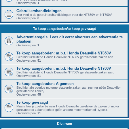
Onderwerpen:
1
Gebruikershandleidingen
Hier vind je de gebruikershandleidingen voor de NT650V en NT700V
Onderwerpen:
8
Te koop aangeboden/te koop gevraagd
Advertentieregels. Lees dit eerst alvorens een advertentie te
plaatsen!
Onderwerpen:
1
Te koop aangeboden: m.b.t. Honda Deauville NT650V
Bied hier uitsluitend Honda Deauville NT650V gerelateerde zaken aan.
Onderwerpen:
51
Te koop aangeboden: m.b.t. Honda Deauville NT700V
Bied hier uitsluitend Honda Deauville NT700V gerelateerde zaken aan.
Onderwerpen:
51
Te koop aangeboden: Algemeen
Bied hier alle overige motorgerelateerde zaken aan (echter géén Deauville-
gerelateerde zaken).
Onderwerpen:
45
Te koop gevraagd
Plaats hier je zoekertje naar Honda Deauville gerelateerde zaken of motor
gerelateerde zaken (echter géén andere motormerken of -types).
Onderwerpen:
71
Diversen