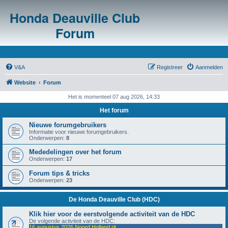
Honda Deauville Club
Forum
V&A
Registreer
Aanmelden
Website
Forum
Het is momenteel 07 aug 2026, 14:33
Het forum
Nieuwe forumgebruikers
Informatie voor nieuwe forumgebruikers.
Onderwerpen:
8
Mededelingen over het forum
Onderwerpen:
17
Forum tips & tricks
Onderwerpen:
23
De Honda Deauville Club (HDC)
Klik hier voor de eerstvolgende activiteit van de HDC
De volgende activiteit van de HDC:
16 augustus 2026 Noord Holland rit