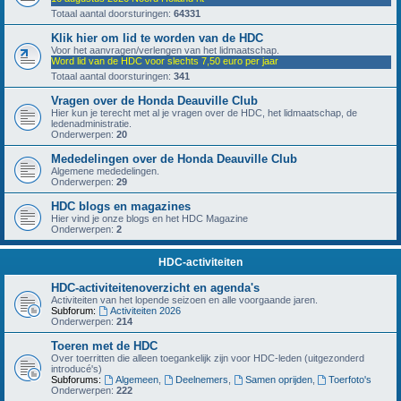
Totaal aantal doorsturingen:
64331
Klik hier om lid te worden van de HDC
Voor het aanvragen/verlengen van het lidmaatschap.
Word lid van de HDC voor slechts 7,50 euro per jaar
Totaal aantal doorsturingen:
341
Vragen over de Honda Deauville Club
Hier kun je terecht met al je vragen over de HDC, het lidmaatschap, de
ledenadministratie.
Onderwerpen:
20
Mededelingen over de Honda Deauville Club
Algemene mededelingen.
Onderwerpen:
29
HDC blogs en magazines
Hier vind je onze blogs en het HDC Magazine
Onderwerpen:
2
HDC-activiteiten
HDC-activiteitenoverzicht en agenda's
Activiteiten van het lopende seizoen en alle voorgaande jaren.
Subforum:
Activiteiten 2026
Onderwerpen:
214
Toeren met de HDC
Over toerritten die alleen toegankelijk zijn voor HDC-leden (uitgezonderd
introducé's)
Subforums:
Algemeen
,
Deelnemers
,
Samen oprijden
,
Toerfoto's
Onderwerpen:
222