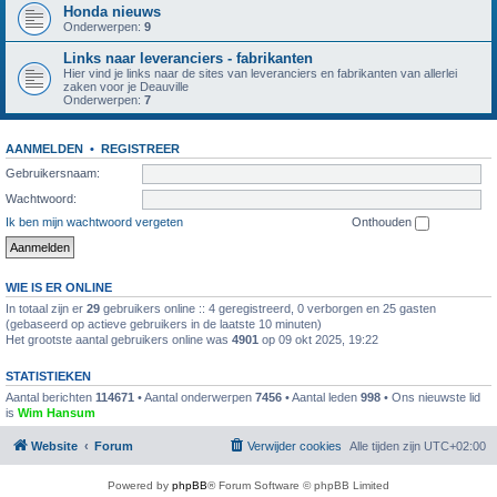
Honda nieuws
Onderwerpen:
9
Links naar leveranciers - fabrikanten
Hier vind je links naar de sites van leveranciers en fabrikanten van allerlei
zaken voor je Deauville
Onderwerpen:
7
AANMELDEN
•
REGISTREER
Gebruikersnaam:
Wachtwoord:
Ik ben mijn wachtwoord vergeten
Onthouden
WIE IS ER ONLINE
In totaal zijn er
29
gebruikers online :: 4 geregistreerd, 0 verborgen en 25 gasten
(gebaseerd op actieve gebruikers in de laatste 10 minuten)
Het grootste aantal gebruikers online was
4901
op 09 okt 2025, 19:22
STATISTIEKEN
Aantal berichten
114671
• Aantal onderwerpen
7456
• Aantal leden
998
• Ons nieuwste lid
is
Wim Hansum
Website
Forum
Verwijder cookies
Alle tijden zijn
UTC+02:00
Powered by
phpBB
® Forum Software © phpBB Limited