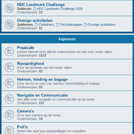
HDC Landmark Challenge
Subforum:
HDC Landmark Challenge 2026
Onderwerpen:
19
Overige activiteiten
Subforums:
Clubdiners
,
Techniekdagen
,
Overige activiteiten
Onderwerpen:
55
Algemeen
Praatcafe
Lekker kletsen over allerlei onderwerpen en ook over motor rijden
Onderwerpen:
1523
Rijvaardigheid
Over de techniek van het motor rijden
Onderwerpen:
43
Helmen, kleding en bagage
Over de ins en outs van helmen, motorkleding en bagage
Onderwerpen:
83
Navigatie en Communicatie
Van alles over navigatie en communicatie op de motor
Onderwerpen:
231
Camera's
Over een camera op de motor
Onderwerpen:
19
Poll's
Neem hier deel aan opiniepeilingen en enquêtes.