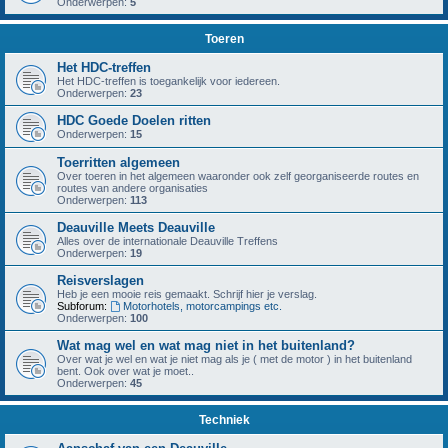
Onderwerpen:
5
Toeren
Het HDC-treffen
Het HDC-treffen is toegankelijk voor iedereen.
Onderwerpen:
23
HDC Goede Doelen ritten
Onderwerpen:
15
Toerritten algemeen
Over toeren in het algemeen waaronder ook zelf georganiseerde routes en
routes van andere organisaties
Onderwerpen:
113
Deauville Meets Deauville
Alles over de internationale Deauville Treffens
Onderwerpen:
19
Reisverslagen
Heb je een mooie reis gemaakt. Schrijf hier je verslag.
Subforum:
Motorhotels, motorcampings etc.
Onderwerpen:
100
Wat mag wel en wat mag niet in het buitenland?
Over wat je wel en wat je niet mag als je ( met de motor ) in het buitenland
bent. Ook over wat je moet..
Onderwerpen:
45
Techniek