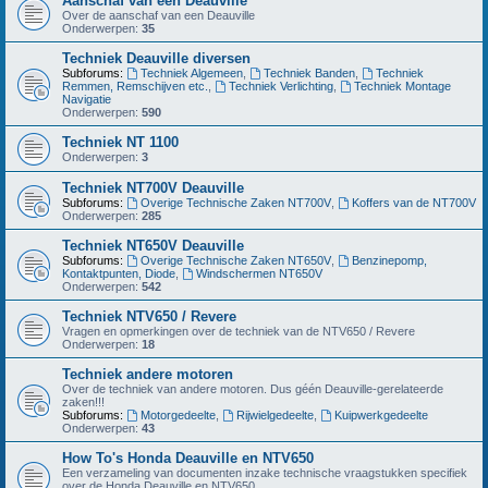
Aanschaf van een Deauville
Over de aanschaf van een Deauville
Onderwerpen:
35
Techniek Deauville diversen
Subforums:
Techniek Algemeen
,
Techniek Banden
,
Techniek
Remmen, Remschijven etc.
,
Techniek Verlichting
,
Techniek Montage
Navigatie
Onderwerpen:
590
Techniek NT 1100
Onderwerpen:
3
Techniek NT700V Deauville
Subforums:
Overige Technische Zaken NT700V
,
Koffers van de NT700V
Onderwerpen:
285
Techniek NT650V Deauville
Subforums:
Overige Technische Zaken NT650V
,
Benzinepomp,
Kontaktpunten, Diode
,
Windschermen NT650V
Onderwerpen:
542
Techniek NTV650 / Revere
Vragen en opmerkingen over de techniek van de NTV650 / Revere
Onderwerpen:
18
Techniek andere motoren
Over de techniek van andere motoren. Dus géén Deauville-gerelateerde
zaken!!!
Subforums:
Motorgedeelte
,
Rijwielgedeelte
,
Kuipwerkgedeelte
Onderwerpen:
43
How To's Honda Deauville en NTV650
Een verzameling van documenten inzake technische vraagstukken specifiek
over de Honda Deauville en NTV650.