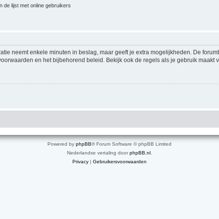
 de lijst met online gebruikers
ratie neemt enkele minuten in beslag, maar geeft je extra mogelijkheden. De foru
voorwaarden en het bijbehorend beleid. Bekijk ook de regels als je gebruik maakt v
Powered by
phpBB
® Forum Software © phpBB Limited
Nederlandse vertaling door
phpBB.nl
.
Privacy
|
Gebruikersvoorwaarden