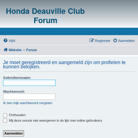
Honda Deauville Club
Forum
V&A
Registreer
Aanmelden
Website
Forum
Je moet geregistreerd en aangemeld zijn om profielen te
kunnen bekijken.
Gebruikersnaam:
Wachtwoord:
Ik ben mijn wachtwoord vergeten
Onthouden
Mij deze sessie niet weergeven in de lijst met online gebruikers