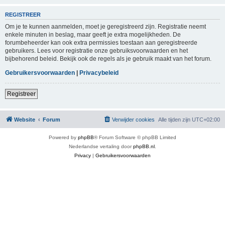
REGISTREER
Om je te kunnen aanmelden, moet je geregistreerd zijn. Registratie neemt
enkele minuten in beslag, maar geeft je extra mogelijkheden. De
forumbeheerder kan ook extra permissies toestaan aan geregistreerde
gebruikers. Lees voor registratie onze gebruiksvoorwaarden en het
bijbehorend beleid. Bekijk ook de regels als je gebruik maakt van het forum.
Gebruikersvoorwaarden
|
Privacybeleid
Registreer
Website
Forum
Verwijder cookies
Alle tijden zijn
UTC+02:00
Powered by
phpBB
® Forum Software © phpBB Limited
Nederlandse vertaling door
phpBB.nl
.
Privacy
|
Gebruikersvoorwaarden