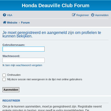
Honda Deauville Club Forum
V&A
Registreer
Aanmelden
Website
Forum
Je moet geregistreerd en aangemeld zijn om profielen te
kunnen bekijken.
Gebruikersnaam:
Wachtwoord:
Ik ben mijn wachtwoord vergeten
Onthouden
Mij deze sessie niet weergeven in de lijst met online gebruikers
REGISTREER
Om je te kunnen aanmelden, moet je geregistreerd zijn. Registratie neemt
enkele minuten in beslag, maar geeft je extra mogelijkheden. De