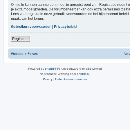
Om je te kunnen aanmelden, moet je geregistreerd zijn. Registratie neemt 
je extra mogelijkheden. De forumbeheerder kan ook extra permissies toest
Lees voor registratie onze gebruiksvoorwaarden en het bijbehorend beleid. 
maakt van het forum.
Gebruikersvoorwaarden
|
Privacybeleid
Registreer
Website
Forum
Verw
Powered by
phpBB
® Forum Software © phpBB Limited
Nederlandse vertaling door
phpBB.nl
.
Privacy
|
Gebruikersvoorwaarden