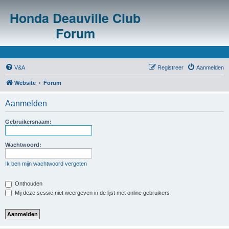
Honda Deauville Club
Forum
V&A
Registreer
Aanmelden
Website
Forum
Aanmelden
Gebruikersnaam:
Wachtwoord:
Ik ben mijn wachtwoord vergeten
Onthouden
Mij deze sessie niet weergeven in de lijst met online gebruikers