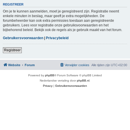
REGISTREER
Om je te kunnen aanmelden, moet je geregistreerd zijn. Registratie neemt
enkele minuten in beslag, maar geeft je extra mogelijkheden. De
forumbeheerder kan ook extra permissies toestaan aan geregistreerde
gebruikers. Lees voor registratie onze gebruiksvoorwaarden en het
bijbehorend beleid. Bekijk ook de regels als je gebruik maakt van het forum.
Gebruikersvoorwaarden
|
Privacybeleid
Registreer
Website
Forum
Verwijder cookies
Alle tijden zijn
UTC+02:00
Powered by
phpBB
® Forum Software © phpBB Limited
Nederlandse vertaling door
phpBB.nl
.
Privacy
|
Gebruikersvoorwaarden