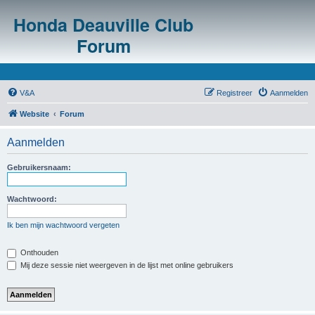
Honda Deauville Club
Forum
V&A
Registreer
Aanmelden
Website
Forum
Aanmelden
Gebruikersnaam:
Wachtwoord:
Ik ben mijn wachtwoord vergeten
Onthouden
Mij deze sessie niet weergeven in de lijst met online gebruikers