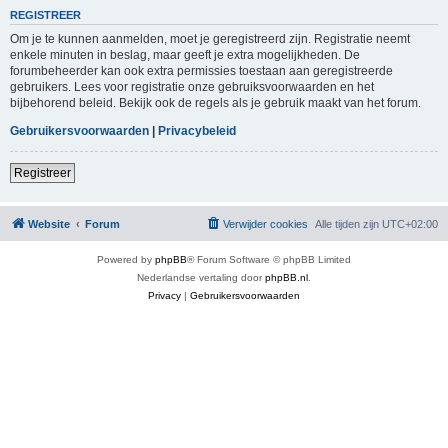
REGISTREER
Om je te kunnen aanmelden, moet je geregistreerd zijn. Registratie neemt
enkele minuten in beslag, maar geeft je extra mogelijkheden. De
forumbeheerder kan ook extra permissies toestaan aan geregistreerde
gebruikers. Lees voor registratie onze gebruiksvoorwaarden en het
bijbehorend beleid. Bekijk ook de regels als je gebruik maakt van het forum.
Gebruikersvoorwaarden
|
Privacybeleid
Registreer
Website
Forum
Verwijder cookies
Alle tijden zijn
UTC+02:00
Powered by
phpBB
® Forum Software © phpBB Limited
Nederlandse vertaling door
phpBB.nl
.
Privacy
|
Gebruikersvoorwaarden