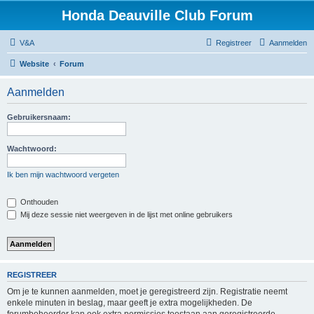
Honda Deauville Club Forum
V&A
Registreer
Aanmelden
Website
Forum
Aanmelden
Gebruikersnaam:
Wachtwoord:
Ik ben mijn wachtwoord vergeten
Onthouden
Mij deze sessie niet weergeven in de lijst met online gebruikers
REGISTREER
Om je te kunnen aanmelden, moet je geregistreerd zijn. Registratie neemt
enkele minuten in beslag, maar geeft je extra mogelijkheden. De
forumbeheerder kan ook extra permissies toestaan aan geregistreerde