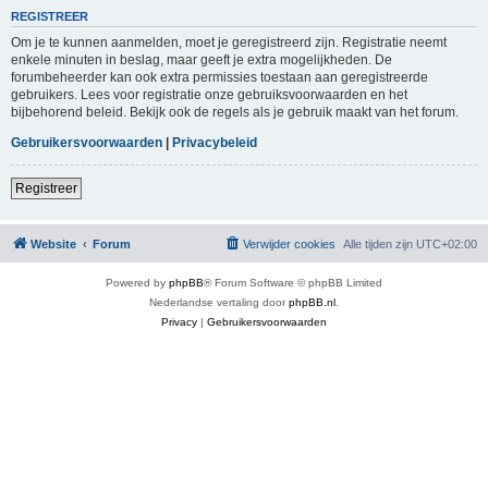
REGISTREER
Om je te kunnen aanmelden, moet je geregistreerd zijn. Registratie neemt
enkele minuten in beslag, maar geeft je extra mogelijkheden. De
forumbeheerder kan ook extra permissies toestaan aan geregistreerde
gebruikers. Lees voor registratie onze gebruiksvoorwaarden en het
bijbehorend beleid. Bekijk ook de regels als je gebruik maakt van het forum.
Gebruikersvoorwaarden
|
Privacybeleid
Registreer
Website
Forum
Verwijder cookies
Alle tijden zijn
UTC+02:00
Powered by
phpBB
® Forum Software © phpBB Limited
Nederlandse vertaling door
phpBB.nl
.
Privacy
|
Gebruikersvoorwaarden