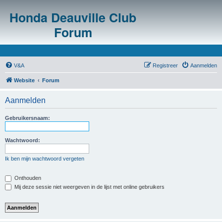
Honda Deauville Club
Forum
V&A
Registreer
Aanmelden
Website
Forum
Aanmelden
Gebruikersnaam:
Wachtwoord:
Ik ben mijn wachtwoord vergeten
Onthouden
Mij deze sessie niet weergeven in de lijst met online gebruikers