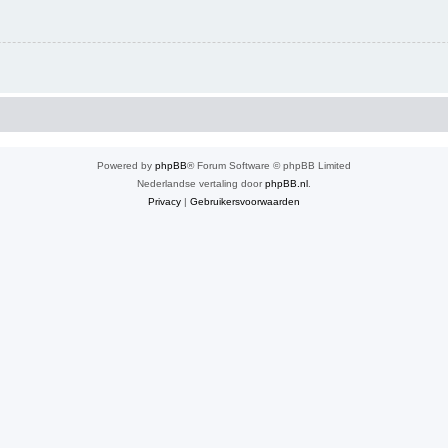
Powered by
phpBB
® Forum Software © phpBB Limited
Nederlandse vertaling door
phpBB.nl
.
Privacy
|
Gebruikersvoorwaarden