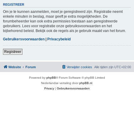
REGISTREER
Om je te kunnen aanmelden, moet je geregistreerd zijn. Registratie neemt
enkele minuten in beslag, maar geeft je extra mogelijkheden. De
forumbeheerder kan ook extra permissies toestaan aan geregistreerde
gebruikers. Lees voor registratie onze gebruiksvoorwaarden en het
bijbehorend beleid. Bekijk ook de regels als je gebruik maakt van het forum.
Gebruikersvoorwaarden
|
Privacybeleid
Registreer
Website
Forum
Verwijder cookies
Alle tijden zijn
UTC+02:00
Powered by
phpBB
® Forum Software © phpBB Limited
Nederlandse vertaling door
phpBB.nl
.
Privacy
|
Gebruikersvoorwaarden