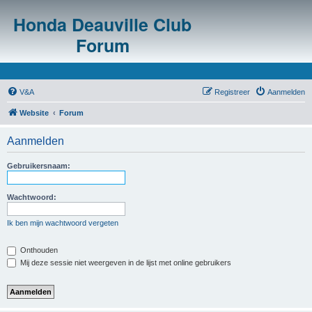
Honda Deauville Club
Forum
V&A
Registreer
Aanmelden
Website
Forum
Aanmelden
Gebruikersnaam:
Wachtwoord:
Ik ben mijn wachtwoord vergeten
Onthouden
Mij deze sessie niet weergeven in de lijst met online gebruikers