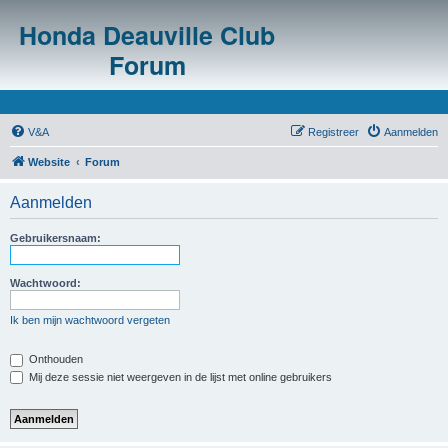
Honda Deauville Club
Forum
V&A
Registreer
Aanmelden
Website
Forum
Aanmelden
Gebruikersnaam:
Wachtwoord:
Ik ben mijn wachtwoord vergeten
Onthouden
Mij deze sessie niet weergeven in de lijst met online gebruikers