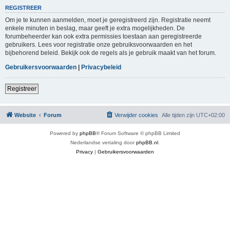
REGISTREER
Om je te kunnen aanmelden, moet je geregistreerd zijn. Registratie neemt
enkele minuten in beslag, maar geeft je extra mogelijkheden. De
forumbeheerder kan ook extra permissies toestaan aan geregistreerde
gebruikers. Lees voor registratie onze gebruiksvoorwaarden en het
bijbehorend beleid. Bekijk ook de regels als je gebruik maakt van het forum.
Gebruikersvoorwaarden
|
Privacybeleid
Registreer
Website
Forum
Verwijder cookies
Alle tijden zijn
UTC+02:00
Powered by
phpBB
® Forum Software © phpBB Limited
Nederlandse vertaling door
phpBB.nl
.
Privacy
|
Gebruikersvoorwaarden