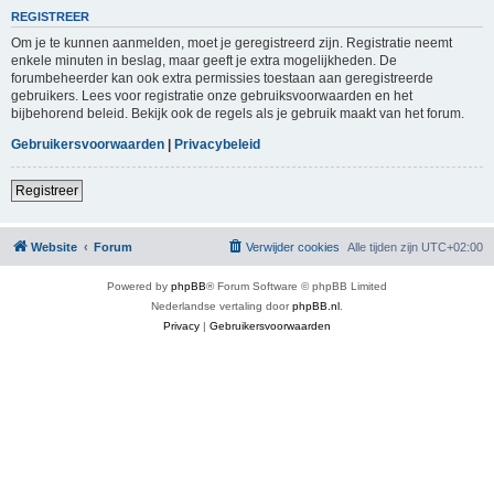
REGISTREER
Om je te kunnen aanmelden, moet je geregistreerd zijn. Registratie neemt
enkele minuten in beslag, maar geeft je extra mogelijkheden. De
forumbeheerder kan ook extra permissies toestaan aan geregistreerde
gebruikers. Lees voor registratie onze gebruiksvoorwaarden en het
bijbehorend beleid. Bekijk ook de regels als je gebruik maakt van het forum.
Gebruikersvoorwaarden
|
Privacybeleid
Registreer
Website
Forum
Verwijder cookies
Alle tijden zijn
UTC+02:00
Powered by
phpBB
® Forum Software © phpBB Limited
Nederlandse vertaling door
phpBB.nl
.
Privacy
|
Gebruikersvoorwaarden