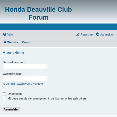
Honda Deauville Club
Forum
V&A
Registreer
Aanmelden
Website
Forum
Aanmelden
Gebruikersnaam:
Wachtwoord:
Ik ben mijn wachtwoord vergeten
Onthouden
Mij deze sessie niet weergeven in de lijst met online gebruikers