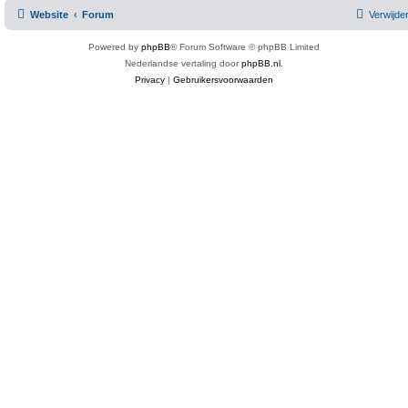
Website
Forum
Verwijde
Powered by
phpBB
® Forum Software © phpBB Limited
Nederlandse vertaling door
phpBB.nl
.
Privacy
|
Gebruikersvoorwaarden