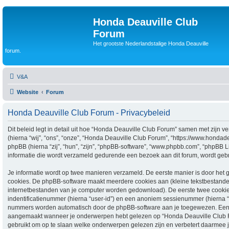
Honda Deauville Club
Forum
Het grootste Nederlandstalige Honda Deauville
forum.
V&A
Website
Forum
Honda Deauville Club Forum - Privacybeleid
Dit beleid legt in detail uit hoe “Honda Deauville Club Forum” samen met zijn 
(hierna “wij”, “ons”, “onze”, “Honda Deauville Club Forum”, “https://www.hondade
phpBB (hierna “zij”, “hun”, “zijn”, “phpBB-software”, “www.phpbb.com”, “phpBB 
informatie die wordt verzameld gedurende een bezoek aan dit forum, wordt gebrui
Je informatie wordt op twee manieren verzameld. De eerste manier is door he
cookies. De phpBB-software maakt meerdere cookies aan (kleine tekstbestanden 
internetbestanden van je computer worden gedownload). De eerste twee cooki
indentificatienummer (hierna “user-id”) en een anoniem sessienummer (hierna “
nummers worden automatisch door de phpBB-software aan je toegewezen. Een
aangemaakt wanneer je onderwerpen hebt gelezen op “Honda Deauville Club 
gebruikt om op te slaan welke onderwerpen gelezen zijn en verbetert daarmee j