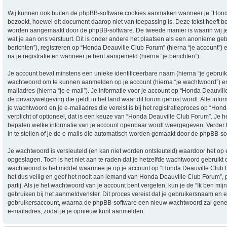
Wij kunnen ook buiten de phpBB-software cookies aanmaken wanneer je “Hond
bezoekt, hoewel dit document daarop niet van toepassing is. Deze tekst heeft b
worden aangemaakt door de phpBB-software. De tweede manier is waarin wij je
wat je aan ons verstuurt. Dit is onder andere het plaatsen als een anonieme ge
berichten”), registreren op “Honda Deauville Club Forum” (hierna “je account”) e
na je registratie en wanneer je bent aangemeld (hierna “je berichten”).
Je account bevat minstens een unieke identificeerbare naam (hierna “je gebrui
wachtwoord om te kunnen aanmelden op je account (hierna “je wachtwoord”) en 
mailadres (hierna “je e-mail”). Je informatie voor je account op “Honda Deauvill
de privacywetgeving die geldt in het land waar dit forum gehost wordt. Alle info
je wachtwoord en je e-mailadres die vereist is bij het registratieproces op “Hon
verplicht of optioneel, dat is een keuze van “Honda Deauville Club Forum”. Je heb
bepalen welke informatie van je account openbaar wordt weergegeven. Verder 
in te stellen of je de e-mails die automatisch worden gemaakt door de phpBB-so
Je wachtwoord is versleuteld (en kan niet worden ontsleuteld) waardoor het op 
opgeslagen. Toch is het niet aan te raden dat je hetzelfde wachtwoord gebruikt
wachtwoord is het middel waarmee je op je account op “Honda Deauville Clu
het dus veilig en geef het nooit aan iemand van Honda Deauville Club Forum”,
partij. Als je het wachtwoord van je account bent vergeten, kun je de “Ik ben mi
gebruiken bij het aanmeldvenster. Dit proces vereist dat je gebruikersnaam en 
gebruikersaccount, waarna de phpBB-software een nieuw wachtwoord zal gener
e-mailadres, zodat je je opnieuw kunt aanmelden.