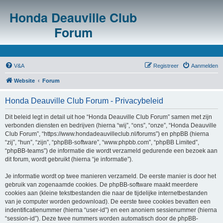
Honda Deauville Club
Forum
V&A
Registreer
Aanmelden
Website
Forum
Honda Deauville Club Forum - Privacybeleid
Dit beleid legt in detail uit hoe “Honda Deauville Club Forum” samen met zijn
verbonden diensten en bedrijven (hierna “wij”, “ons”, “onze”, “Honda Deauville
Club Forum”, “https://www.hondadeauvilleclub.nl/forums”) en phpBB (hierna
“zij”, “hun”, “zijn”, “phpBB-software”, “www.phpbb.com”, “phpBB Limited”,
“phpBB-teams”) de informatie die wordt verzameld gedurende een bezoek aan
dit forum, wordt gebruikt (hierna “je informatie”).
Je informatie wordt op twee manieren verzameld. De eerste manier is door het
gebruik van zogenaamde cookies. De phpBB-software maakt meerdere
cookies aan (kleine tekstbestanden die naar de tijdelijke internetbestanden
van je computer worden gedownload). De eerste twee cookies bevatten een
indentificatienummer (hierna “user-id”) en een anoniem sessienummer (hierna
“session-id”). Deze twee nummers worden automatisch door de phpBB-