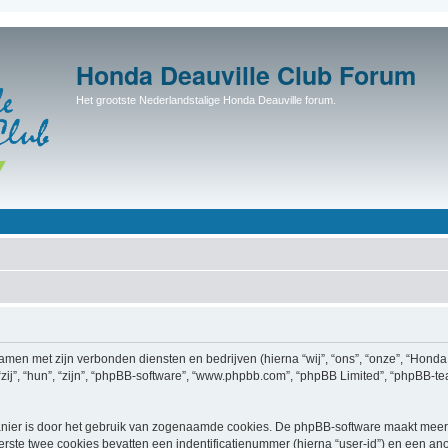
Honda Deauville Club Forum
Het grootste Nederlandstalige Honda Deauville forum.
 samen met zijn verbonden diensten en bedrijven (hierna “wij”, “ons”, “onze”, “Hond
“zij”, “hun”, “zijn”, “phpBB-software”, “www.phpbb.com”, “phpBB Limited”, “phpBB-
nier is door het gebruik van zogenaamde cookies. De phpBB-software maakt meerde
ste twee cookies bevatten een indentificatienummer (hierna “user-id”) en een an