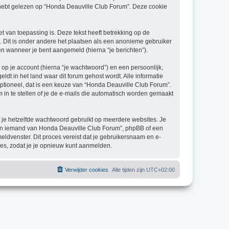
ebt gelezen op “Honda Deauville Club Forum”. Deze cookie
van toepassing is. Deze tekst heeft betrekking op de
 Dit is onder andere het plaatsen als een anonieme gebruiker
 en wanneer je bent aangemeld (hierna “je berichten”).
p je account (hierna “je wachtwoord”) en een persoonlijk,
ldt in het land waar dit forum gehost wordt. Alle informatie
 optioneel, dat is een keuze van “Honda Deauville Club Forum”.
 in te stellen of je de e-mails die automatisch worden gemaakt
at je hetzelfde wachtwoord gebruikt op meerdere websites. Je
aan iemand van Honda Deauville Club Forum”, phpBB of een
eldvenster. Dit proces vereist dat je gebruikersnaam en e-
es, zodat je je opnieuw kunt aanmelden.
Verwijder cookies
Alle tijden zijn
UTC+02:00