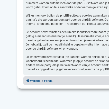
nummers worden automatisch door de phpBB-software aan je 
wordt gebruikt om op te slaan welke onderwerpen gelezen zijn 
Wij kunnen ook buiten de phpBB-software cookies aanmaken wan
pagina’s die worden aangemaakt door de phpBB-software. De twe
(hierna “anonieme berichten”), registreren op “Honda Deauville 
Je account bevat minstens een unieke identificeerbare naam (
geldig e-mailadres (hierna “je e-mail”). Je informatie voor je 
naast je gebruikersnaam, je wachtwoord en je e-mailadres die v
Je hebt altijd zelf de mogelijkheid te bepalen welke informati
door de phpBB-software wil ontvangen.
Je wachtwoord is versleuteld (en kan niet worden ontsleuteld) 
wachtwoord is het middel waarmee je op je account op “Honda
andere derde partij. Als je het wachtwoord van je account bent
mailadres opgeeft van je gebruikersaccount, waarna de phpBB
Website
Forum