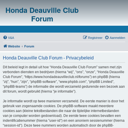
Honda Deauville Club
Forum
V&A
Registreer
Aanmelden
Website
Forum
Honda Deauville Club Forum - Privacybeleid
Dit beleid legt in detail uit hoe “Honda Deauville Club Forum” samen met zijn
verbonden diensten en bedrijven (hierna “wij”, “ons”, “onze”, “Honda Deauville
Club Forum”, “https://www.hondadeauvilleclub.nl/forums”) en phpBB (hierna
“zij”, “hun”, “zijn”, “phpBB-software”, “www.phpbb.com”, “phpBB Limited”,
“phpBB-teams”) de informatie die wordt verzameld gedurende een bezoek aan
dit forum, wordt gebruikt (hierna “je informatie”).
Je informatie wordt op twee manieren verzameld. De eerste manier is door het
gebruik van zogenaamde cookies. De phpBB-software maakt meerdere
cookies aan (kleine tekstbestanden die naar de tijdelijke internetbestanden
van je computer worden gedownload). De eerste twee cookies bevatten een
indentificatienummer (hierna “user-id”) en een anoniem sessienummer (hierna
“session-id”). Deze twee nummers worden automatisch door de phpBB-