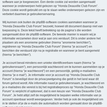
software aan je toegewezen. Een derde cookie zal worden aangemaakt
wanneer je onderwerpen hebt gelezen op “Honda Deauville Club Forum”.
Deze cookie wordt gebruikt om op te slaan welke onderwerpen gelezen zijn en
verbetert daarmee je gebruikerservaring.
Wij kunnen ook buiten de phpBB-software cookies aanmaken wanneer je
“Honda Deauville Club Forum” bezoekt, hoewel dit document daarop niet van
toepassing is. Deze tekst heeft betrekking op de pagina’s die worden
aangemaakt door de phpBB-software. De tweede manier is waarin wij je
informatie verzamelen door wat je aan ons verstuurt. Dit is onder andere het
plaatsen als een anonieme gebruiker (hierna “anonieme berichten”),
registreren op “Honda Deauville Club Forum” (hierna “je account”) en
berichten die verstuurd zijn na je registratie en wanneer je bent aangemeld
(hierna “je berichten”).
Je account bevat minstens een unieke identificeerbare naam (hierna “je
gebruikersnaam”), een persoonlijk wachtwoord om te kunnen aanmelden op je
account (hierna “je wachtwoord”) en een persoonlijk, geldig e-mailadres
(hierna “je e-mail”). Je informatie voor je account op “Honda Deauville Club
Forum” is beveiligd door de privacywetgeving die geldt in het land waar dit
forum gehost wordt. Alle informatie naast je gebruikersnaam, je wachtwoord en
je e-mailadres die vereist is bij het registratieproces op “Honda Deauville Club
Forum” is verplicht of optioneel, dat is een keuze van “Honda Deauville Club
Forum”. Je hebt altijd zelf de mogelijkheid te bepalen welke informatie van je
account openbaar wordt weergegeven. Verder heb je ook de mogelijkheid om
in te stellen of je de e-mails die automatisch worden gemaakt door de phpBB-