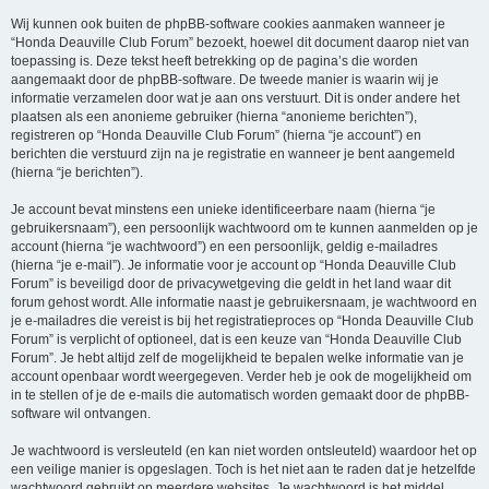
Wij kunnen ook buiten de phpBB-software cookies aanmaken wanneer je
“Honda Deauville Club Forum” bezoekt, hoewel dit document daarop niet van
toepassing is. Deze tekst heeft betrekking op de pagina’s die worden
aangemaakt door de phpBB-software. De tweede manier is waarin wij je
informatie verzamelen door wat je aan ons verstuurt. Dit is onder andere het
plaatsen als een anonieme gebruiker (hierna “anonieme berichten”),
registreren op “Honda Deauville Club Forum” (hierna “je account”) en
berichten die verstuurd zijn na je registratie en wanneer je bent aangemeld
(hierna “je berichten”).
Je account bevat minstens een unieke identificeerbare naam (hierna “je
gebruikersnaam”), een persoonlijk wachtwoord om te kunnen aanmelden op je
account (hierna “je wachtwoord”) en een persoonlijk, geldig e-mailadres
(hierna “je e-mail”). Je informatie voor je account op “Honda Deauville Club
Forum” is beveiligd door de privacywetgeving die geldt in het land waar dit
forum gehost wordt. Alle informatie naast je gebruikersnaam, je wachtwoord en
je e-mailadres die vereist is bij het registratieproces op “Honda Deauville Club
Forum” is verplicht of optioneel, dat is een keuze van “Honda Deauville Club
Forum”. Je hebt altijd zelf de mogelijkheid te bepalen welke informatie van je
account openbaar wordt weergegeven. Verder heb je ook de mogelijkheid om
in te stellen of je de e-mails die automatisch worden gemaakt door de phpBB-
software wil ontvangen.
Je wachtwoord is versleuteld (en kan niet worden ontsleuteld) waardoor het op
een veilige manier is opgeslagen. Toch is het niet aan te raden dat je hetzelfde
wachtwoord gebruikt op meerdere websites. Je wachtwoord is het middel