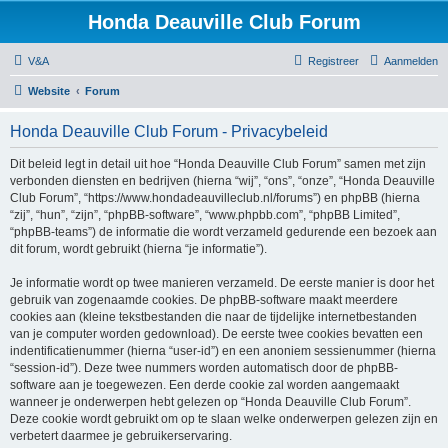
Honda Deauville Club Forum
V&A
Registreer
Aanmelden
Website
Forum
Honda Deauville Club Forum - Privacybeleid
Dit beleid legt in detail uit hoe “Honda Deauville Club Forum” samen met zijn
verbonden diensten en bedrijven (hierna “wij”, “ons”, “onze”, “Honda Deauville
Club Forum”, “https://www.hondadeauvilleclub.nl/forums”) en phpBB (hierna
“zij”, “hun”, “zijn”, “phpBB-software”, “www.phpbb.com”, “phpBB Limited”,
“phpBB-teams”) de informatie die wordt verzameld gedurende een bezoek aan
dit forum, wordt gebruikt (hierna “je informatie”).
Je informatie wordt op twee manieren verzameld. De eerste manier is door het
gebruik van zogenaamde cookies. De phpBB-software maakt meerdere
cookies aan (kleine tekstbestanden die naar de tijdelijke internetbestanden
van je computer worden gedownload). De eerste twee cookies bevatten een
indentificatienummer (hierna “user-id”) en een anoniem sessienummer (hierna
“session-id”). Deze twee nummers worden automatisch door de phpBB-
software aan je toegewezen. Een derde cookie zal worden aangemaakt
wanneer je onderwerpen hebt gelezen op “Honda Deauville Club Forum”.
Deze cookie wordt gebruikt om op te slaan welke onderwerpen gelezen zijn en
verbetert daarmee je gebruikerservaring.