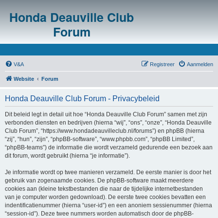
Honda Deauville Club
Forum
V&A
Registreer
Aanmelden
Website
Forum
Honda Deauville Club Forum - Privacybeleid
Dit beleid legt in detail uit hoe “Honda Deauville Club Forum” samen met zijn
verbonden diensten en bedrijven (hierna “wij”, “ons”, “onze”, “Honda Deauville
Club Forum”, “https://www.hondadeauvilleclub.nl/forums”) en phpBB (hierna
“zij”, “hun”, “zijn”, “phpBB-software”, “www.phpbb.com”, “phpBB Limited”,
“phpBB-teams”) de informatie die wordt verzameld gedurende een bezoek aan
dit forum, wordt gebruikt (hierna “je informatie”).
Je informatie wordt op twee manieren verzameld. De eerste manier is door het
gebruik van zogenaamde cookies. De phpBB-software maakt meerdere
cookies aan (kleine tekstbestanden die naar de tijdelijke internetbestanden
van je computer worden gedownload). De eerste twee cookies bevatten een
indentificatienummer (hierna “user-id”) en een anoniem sessienummer (hierna
“session-id”). Deze twee nummers worden automatisch door de phpBB-