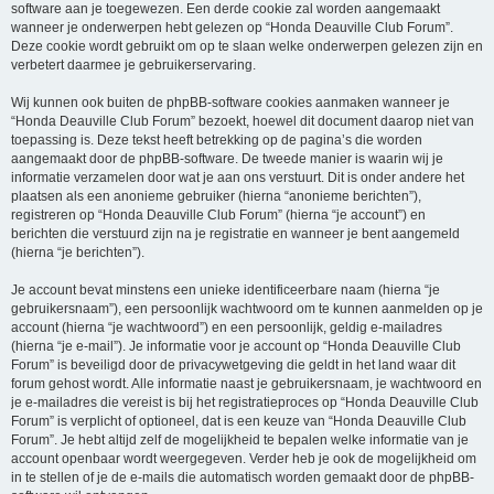
software aan je toegewezen. Een derde cookie zal worden aangemaakt
wanneer je onderwerpen hebt gelezen op “Honda Deauville Club Forum”.
Deze cookie wordt gebruikt om op te slaan welke onderwerpen gelezen zijn en
verbetert daarmee je gebruikerservaring.
Wij kunnen ook buiten de phpBB-software cookies aanmaken wanneer je
“Honda Deauville Club Forum” bezoekt, hoewel dit document daarop niet van
toepassing is. Deze tekst heeft betrekking op de pagina’s die worden
aangemaakt door de phpBB-software. De tweede manier is waarin wij je
informatie verzamelen door wat je aan ons verstuurt. Dit is onder andere het
plaatsen als een anonieme gebruiker (hierna “anonieme berichten”),
registreren op “Honda Deauville Club Forum” (hierna “je account”) en
berichten die verstuurd zijn na je registratie en wanneer je bent aangemeld
(hierna “je berichten”).
Je account bevat minstens een unieke identificeerbare naam (hierna “je
gebruikersnaam”), een persoonlijk wachtwoord om te kunnen aanmelden op je
account (hierna “je wachtwoord”) en een persoonlijk, geldig e-mailadres
(hierna “je e-mail”). Je informatie voor je account op “Honda Deauville Club
Forum” is beveiligd door de privacywetgeving die geldt in het land waar dit
forum gehost wordt. Alle informatie naast je gebruikersnaam, je wachtwoord en
je e-mailadres die vereist is bij het registratieproces op “Honda Deauville Club
Forum” is verplicht of optioneel, dat is een keuze van “Honda Deauville Club
Forum”. Je hebt altijd zelf de mogelijkheid te bepalen welke informatie van je
account openbaar wordt weergegeven. Verder heb je ook de mogelijkheid om
in te stellen of je de e-mails die automatisch worden gemaakt door de phpBB-