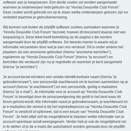
software aan je toegewezen. Een derde cookie zal worden aangemaakt
wanneer je onderwerpen hebt gelezen op “Honda Deauville Club Forum”.
Deze cookie wordt gebruikt om op te slaan welke onderwerpen gelezen zijn en
verbetert daarmee je gebruikerservaring.
Wij kunnen ook buiten de phpBB-software cookies aanmaken wanneer je
“Honda Deauville Club Forum” bezoekt, hoewel dit document daarop niet van
toepassing is. Deze tekst heeft betrekking op de pagina’s die worden
aangemaakt door de phpBB-software. De tweede manier is waarin wij je
informatie verzamelen door wat je aan ons verstuurt. Dit is onder andere het
plaatsen als een anonieme gebruiker (hierna “anonieme berichten”),
registreren op “Honda Deauville Club Forum” (hierna “je account”) en
berichten die verstuurd zijn na je registratie en wanneer je bent aangemeld
(hierna “je berichten”).
Je account bevat minstens een unieke identificeerbare naam (hierna “je
gebruikersnaam”), een persoonlijk wachtwoord om te kunnen aanmelden op je
account (hierna “je wachtwoord”) en een persoonlijk, geldig e-mailadres
(hierna “je e-mail”). Je informatie voor je account op “Honda Deauville Club
Forum” is beveiligd door de privacywetgeving die geldt in het land waar dit
forum gehost wordt. Alle informatie naast je gebruikersnaam, je wachtwoord en
je e-mailadres die vereist is bij het registratieproces op “Honda Deauville Club
Forum” is verplicht of optioneel, dat is een keuze van “Honda Deauville Club
Forum”. Je hebt altijd zelf de mogelijkheid te bepalen welke informatie van je
account openbaar wordt weergegeven. Verder heb je ook de mogelijkheid om
in te stellen of je de e-mails die automatisch worden gemaakt door de phpBB-